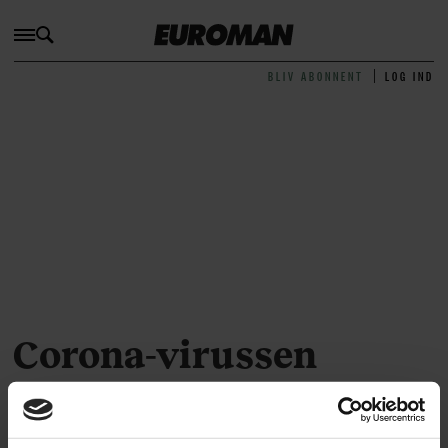
BLIV ABONNENT
LOG IND
Corona-virussen
Her kan du læse alle vores artikler om