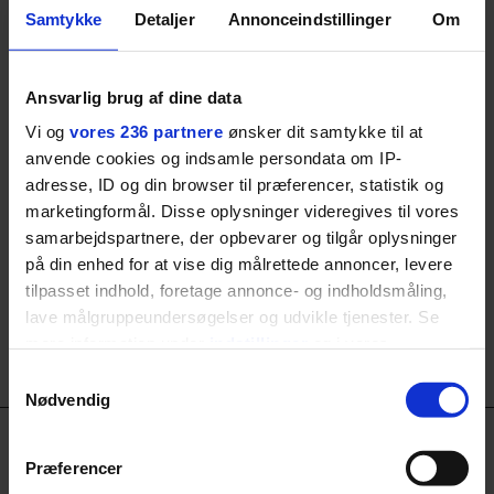
coronavirussen, der har påvirket hele verden på
Samtykke
Detaljer
Annonceindstillinger
Om
rekordtid.
Ansvarlig brug af dine data
Vi og
vores 236 partnere
ønsker dit samtykke til at
anvende cookies og indsamle persondata om IP-
adresse, ID og din browser til præferencer, statistik og
marketingformål. Disse oplysninger videregives til vores
samarbejdspartnere, der opbevarer og tilgår oplysninger
på din enhed for at vise dig målrettede annoncer, levere
tilpasset indhold, foretage annonce- og indholdsmåling,
lave målgruppeundersøgelser og udvikle tjenester. Se
mere information under
indstillinger
og i vores
persondatapolitik. Du kan altid trække dit samtykke
Samtykkevalg
tilbage eller ændre indstillinger fra vores
Nødvendig
"Cookiedeklaration", eller ved at trykke på "Privacy
trigger" ikonet.
Præferencer