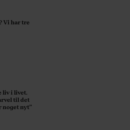
 Vi har tre
iv i livet.
rvel til det
r noget nyt”