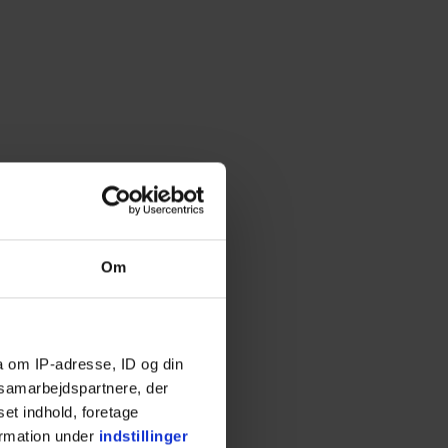
est
svinde
Om
a om IP-adresse, ID og din
s samarbejdspartnere, der
set indhold, foretage
ormation under
indstillinger