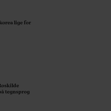
korea lige for
Roskilde
 på tegnsprog