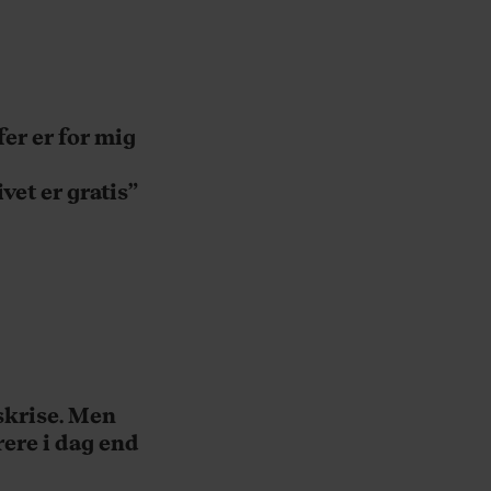
er er for mig
vet er gratis”
krise. Men
rere i dag end