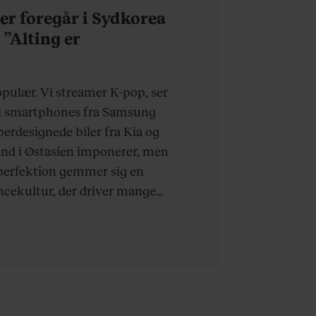
der foregår i Sydkorea
? ”Alting er
opulær. Vi streamer K-pop, ser
r i smartphones fra Samsung
perdesignede biler fra Kia og
land i Østasien imponerer, men
perfektion gemmer sig en
cekultur, der driver mange
epunktet. Ved vi overhovedet,
ndrer?