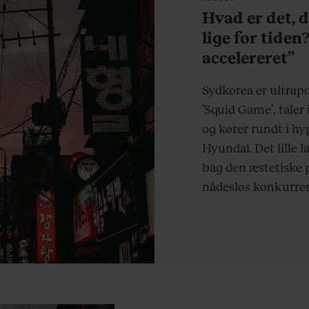
Hvad er det, 
lige for tiden
accelereret”
Sydkorea er ultrap
’Squid Game’, tale
og kører rundt i hy
Hyundai. Det lille 
bag den æstetiske 
nådesløs konkurren
koreanere til brist
hvad det er, vi beu