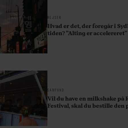
REJSER
Hvad er det, der foregår i Syd
tiden? ”Alting er accelereret”
SAMFUND
Vil du have en milkshake på 
Festival, skal du bestille den