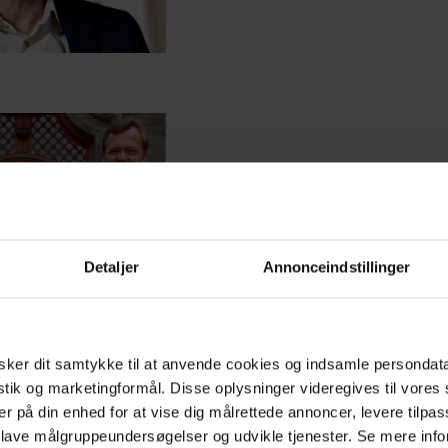
SAMFUND
The Lars’t of us: Danmarks m
magtfulde navn er ved at for
Detaljer
Annonceindstillinger
ker dit samtykke til at anvende cookies og indsamle persondat
istik og marketingformål. Disse oplysninger videregives til vore
er på din enhed for at vise dig målrettede annoncer, levere tilpas
MODE
 lave målgruppeundersøgelser og udvikle tjenester. Se mere inf