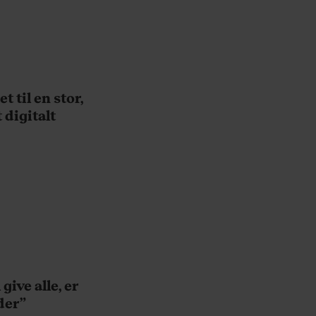
 til en stor,
 digitalt
give alle, er
lder”