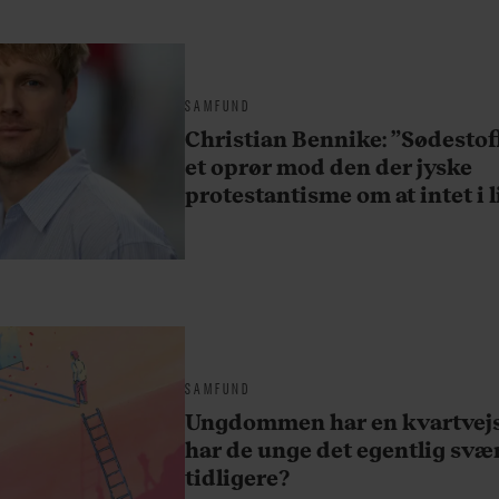
SAMFUND
Christian Bennike: ”Sødestoff
et oprør mod den der jyske
protestantisme om at intet i li
SAMFUND
Ungdommen har en kvartvejs
har de unge det egentlig svæ
tidligere?