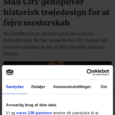
Man City genopliver
historisk trøjedesign for at
fejre mesterskab
Skråstriben er en sjælden gæst på verdens
fodboldtrøjer. Nu har Manchester City fundet det
frem fra gemmerne for at fejre Premier League-
triumf.
Samtykke
Detaljer
Annonceindstillinger
Om
SPORT
Ansvarlig brug af dine data
Vi og
vores 236 partnere
ønsker dit samtykke til at