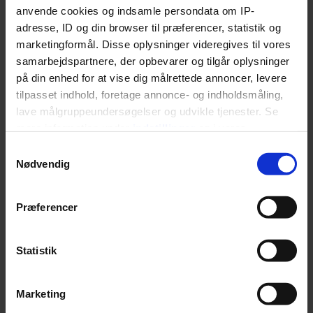
Manchester City-stjernen
anvende cookies og indsamle persondata om IP-
adresse, ID og din browser til præferencer, statistik og
Aguero involveret i
marketingformål. Disse oplysninger videregives til vores
bilulykke
samarbejdspartnere, der opbevarer og tilgår oplysninger
på din enhed for at vise dig målrettede annoncer, levere
tilpasset indhold, foretage annonce- og indholdsmåling,
Premier League-topscoreren er kørt galt i en taxa i
lave målgruppeundersøgelser og udvikle tjenester. Se
Amsterdam i Holland, bekræfter den engelske
mere information under
indstillinger
og i vores
klub.
persondatapolitik. Du kan altid trække dit samtykke
Samtykkevalg
tilbage eller ændre indstillinger fra vores
Nødvendig
"Cookiedeklaration", eller ved at trykke på "Privacy
trigger" ikonet.
Præferencer
Dine valg anvendes på hele websitet.
Statistik
SPORT
Vi ønsker dit samtykke til at indsamle og bruge data for
Marketing
at kunne levere og finansiere relevant journalistisk
Ny dokumentar vil gøre dig
indhold til dig. Vi anvender egne cookies og cookies fra