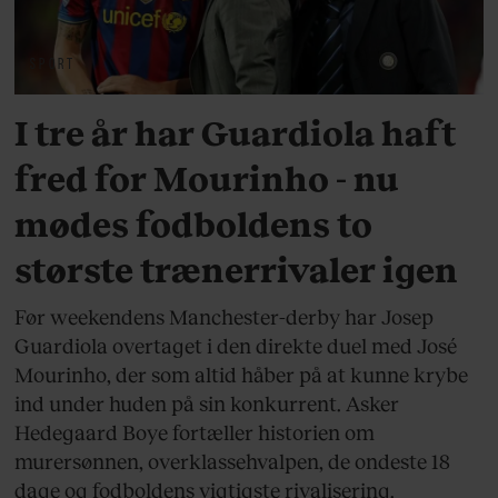
SPORT
I tre år har Guardiola haft
fred for Mourinho - nu
mødes fodboldens to
største trænerrivaler igen
Før weekendens Manchester-derby har Josep
Guardiola overtaget i den direkte duel med José
Mourinho, der som altid håber på at kunne krybe
ind under huden på sin konkurrent. Asker
Hedegaard Boye fortæller historien om
murersønnen, overklassehvalpen, de ondeste 18
dage og fodboldens vigtigste rivalisering.