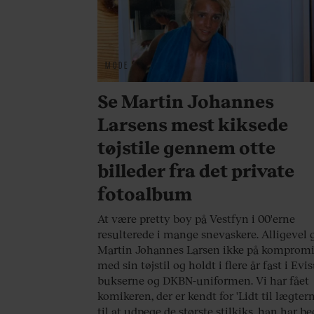
MODE
Se Martin Johannes
Larsens mest kiksede
tøjstile gennem otte
billeder fra det private
fotoalbum
At være pretty boy på Vestfyn i 00'erne
resulterede i mange snevaskere. Alligevel 
Martin Johannes Larsen ikke på komprom
med sin tøjstil og holdt i flere år fast i Evi
bukserne og DKBN-uniformen. Vi har fået
komikeren, der er kendt for 'Lidt til lægtern
til at udpege de største stilkiks, han har be