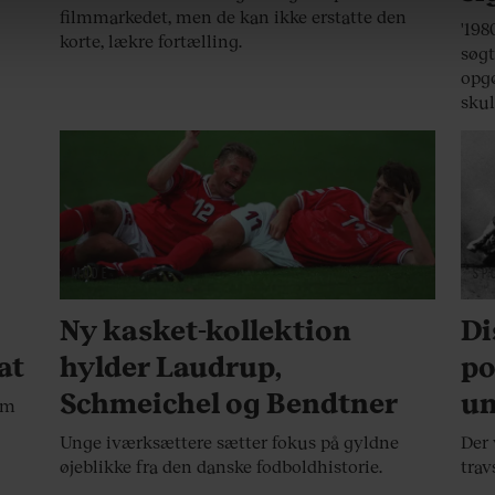
filmmarkedet, men de kan ikke erstatte den
'198
korte, lækre fortælling.
dit samtykke tilbage via linket, du finder i vores cookiepolitik.
søgt
artnere og behandling af dine personoplysninger i forbindelse h
opgø
okiepolitik
.
skul
MODE
SP
Ny kasket-kollektion
Di
at
hylder Laudrup,
po
Schmeichel og Bendtner
u
som
Unge iværksættere sætter fokus på gyldne
Der 
øjeblikke fra den danske fodboldhistorie.
trav