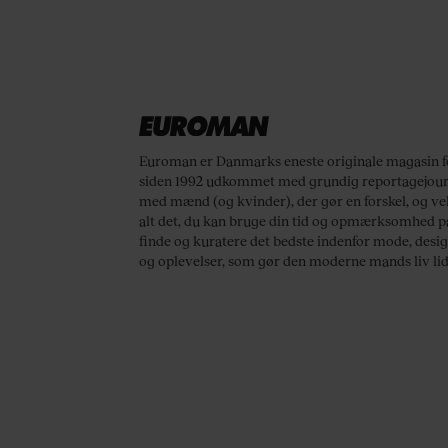
Euroman er Danmarks eneste originale magasin 
siden 1992 udkommet med grundig reportagejourn
med mænd (og kvinder), der gør en forskel, og vel
alt det, du kan bruge din tid og opmærksomhed på.
finde og kuratere det bedste indenfor mode, design
og oplevelser, som gør den moderne mands liv lidt