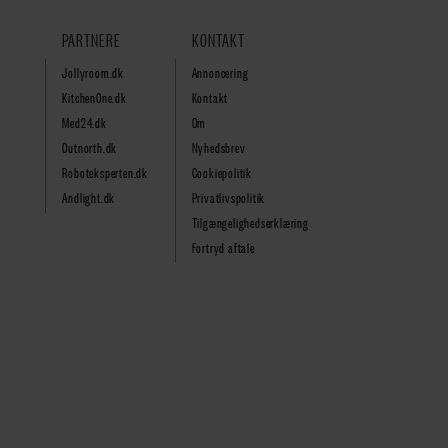
PARTNERE
KONTAKT
Jollyroom.dk
Annoncering
KitchenOne.dk
Kontakt
Med24.dk
Om
Outnorth.dk
Nyhedsbrev
Roboteksperten.dk
Cookiepolitik
Andlight.dk
Privatlivspolitik
Tilgængelighedserklæring
Fortryd aftale