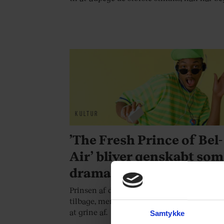
KULTUR
’The Fresh Prince of Bel-
Air’ bliver genskabt som
dramaserie
Prinsen af det vestlige Los Angeles vender
tilbage, men denne gang er der ikke så me
at grine af.
Samtykke