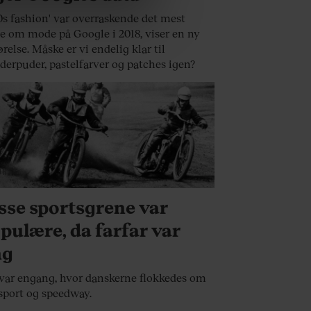
0s fashion' var overraskende det mest
 Du kan læse mere om vores
e om mode på Google i 2018, viser en ny
ermed i både
relse. Måske er vi endelig klar til
derpuder, pastelfarver og patches igen?
ORT
sse sportsgrene var
pulære, da farfar var
ng
var engang, hvor danskerne flokkedes om
sport og speedway.