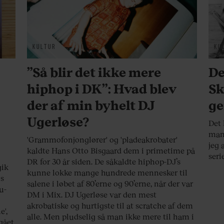
KULTUR
KU
”Så blir det ikke mere
De
hiphop i DK”: Hvad blev
Sk
der af min byhelt DJ
ge
Ugerløse?
Det 
man 
'Grammofonjonglører' og 'pladeakrobater'
jeg 
kaldte Hans Otto Bisgaard dem i primetime på
seri
DR for 30 år siden. De såkaldte hiphop-DJ’s
gik
kunne lokke mange hundrede mennesker til
is
salene i løbet af 80’erne og 90’erne, når der var
su-
DM i Mix. DJ Ugerløse var den mest
akrobatiske og hurtigste til at scratche af dem
e',
alle. Men pludselig så man ikke mere til ham i
gået.