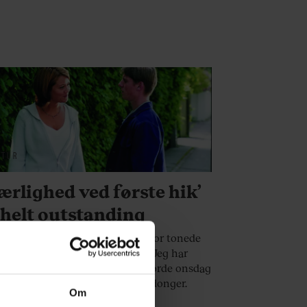
LTUR
ærlighed ved første hik’
 helt outstanding
er tyve år siden, at Anja og Viktor tonede
 på de danske biograflærreder. Jeg har
vet en hyldest til filmen, der gjorde onsdag
bridgeaften og kondomer til kardonger.
Om