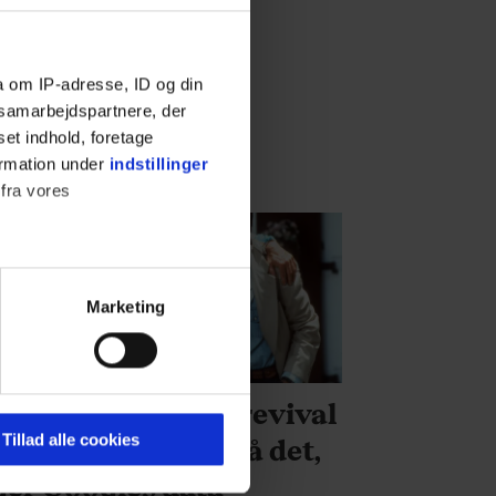
a om IP-adresse, ID og din
s samarbejdspartnere, der
set indhold, foretage
ormation under
indstillinger
 fra vores
Marketing
ournalistisk indhold til dig.
DE
emmeside. Vi indsamler data
er samt til brug for
r 80'er-moden en revival
ktioner i forbindelse med
Tillad alle cookies
art? Noget tyder på det,
ger Googles data