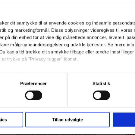
ker dit samtykke til at anvende cookies og indsamle persondat
istik og marketingformål. Disse oplysninger videregives til vore
er på din enhed for at vise dig målrettede annoncer, levere tilpas
 lave målgruppeundersøgelser og udvikle tjenester. Se mere inf
Du kan altid trække dit samtykke tilbage eller ændre indstillinger
 at trykke på "Privacy trigger" ikonet.
ebsitet.
Præferencer
Statistik
indsamle og bruge data for at kunne levere og finansiere relevant j
KULTUR
MO
ookies fra tredjeparter til at at optimere dit besøg på vores hj
t sikre funktionalitet, generere statistik og huske dine præferenc
n
17 Oscar-vindende film på
Få
mere vores reklametiltag på sociale medier og til at vise dig fun
ies
Tillad udvalgte
get
Viaplay, der er værd at se
sn
si
De store serier æder sig stadig ind på