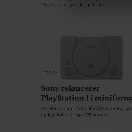
PlayStation, så er der godt nyt.
Du kan til enhver tid trække 
brug af cookies, samarbejdsp
vores
privatlivspolitik
og
co
TEKNIK
Sony relancerer
PlayStation 1 i miniform
Det er nostalgi i form af 90’er-teknologi, 
du kan købe for bare 750 kroner.