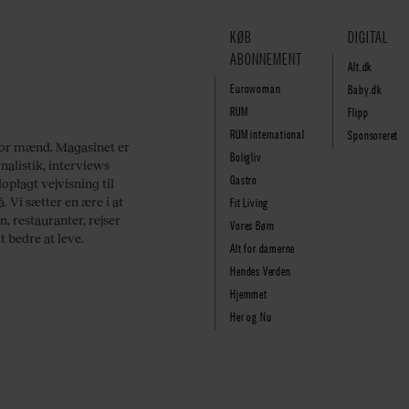
KØB
DIGITAL
ABONNEMENT
Alt.dk
Eurowoman
Baby.dk
RUM
Flipp
RUM international
Sponsoreret
for mænd. Magasinet er
Boligliv
alistik, interviews
Gastro
oplagt vejvisning til
Fit Living
 Vi sætter en ære i at
, restauranter, rejser
Vores Børn
 bedre at leve.
Alt for damerne
Hendes Verden
Hjemmet
Her og Nu