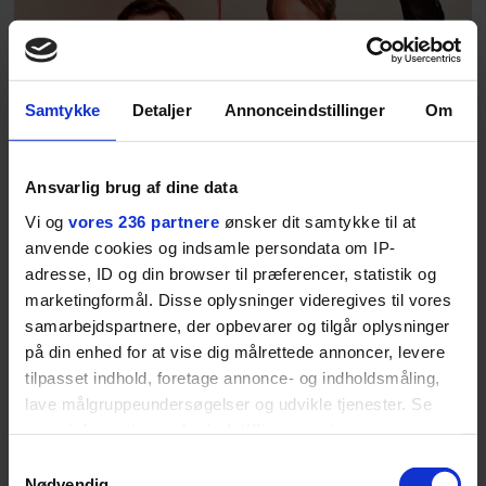
DIVERSE
Samtykke
Detaljer
Annonceindstillinger
Om
Rytteriet: "Det skal gøre
Ansvarlig brug af dine data
lidt ondt, før det er sjovt"
Vi og
vores 236 partnere
ønsker dit samtykke til at
anvende cookies og indsamle persondata om IP-
”Det, vi laver, er i virkeligheden eksistenssatire,”
adresse, ID og din browser til præferencer, statistik og
fortæller komikerparret, der i er i gang med at
marketingformål. Disse oplysninger videregives til vores
skrive nyt materiale.
samarbejdspartnere, der opbevarer og tilgår oplysninger
på din enhed for at vise dig målrettede annoncer, levere
tilpasset indhold, foretage annonce- og indholdsmåling,
lave målgruppeundersøgelser og udvikle tjenester. Se
mere information under
indstillinger
og i vores
persondatapolitik. Du kan altid trække dit samtykke
Samtykkevalg
tilbage eller ændre indstillinger fra vores
Nødvendig