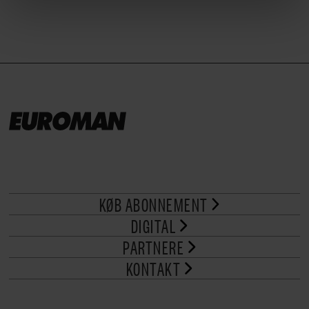
linket, du finder i vores cookiepolitik. Du kan læse mere
om vores brug af cookies, samarbejdspartnere og
behandling af dine personoplysninger i forbindelse
hermed i både vores
privatlivspolitik
og
cookiepolitik
.
KØB ABONNEMENT
DIGITAL
PARTNERE
KONTAKT