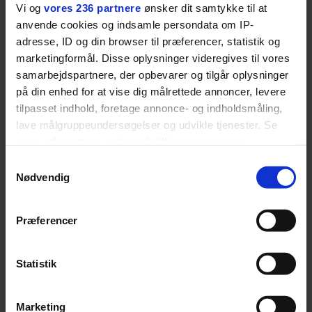
Video: Den dag jeg stopper,
Vi og
vores 236 partnere
ønsker dit samtykke til at
anvende cookies og indsamle persondata om IP-
så er det fordi jeg bliver
adresse, ID og din browser til præferencer, statistik og
marketingformål. Disse oplysninger videregives til vores
båret væk herfra
samarbejdspartnere, der opbevarer og tilgår oplysninger
på din enhed for at vise dig målrettede annoncer, levere
tilpasset indhold, foretage annonce- og indholdsmåling,
lave målgruppeundersøgelser og udvikle tjenester. Se
mere information under
indstillinger
og i vores
persondatapolitik. Du kan altid trække dit samtykke
Samtykkevalg
tilbage eller ændre indstillinger fra vores
Nødvendig
"Cookiedeklaration", eller ved at trykke på "Privacy
MOTOR
trigger" ikonet.
Præferencer
Dine valg anvendes på hele websitet.
Video: Min Porsche 912 er
Statistik
bedre end penge i banken
Vi ønsker dit samtykke til at indsamle og bruge data for
Marketing
at kunne levere og finansiere relevant journalistisk