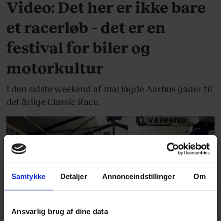
Video: Det her er ikke bare
et racerløb – det er en
festival for biler og
motorkultur
I den sidste weekend af maj lagde Aarhus gader til
det årlige Classic Race.
Samtykke
Detaljer
Annonceindstillinger
Om
MOTOR
Ansvarlig brug af dine data