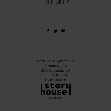
KONTAKT
Story House Egmont A/S
Strødamvej 46
2100 København Ø
TLF: 89 87 51 51
CVR: 83131128