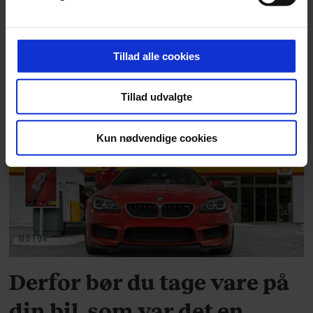
indhold til dig. Vi anvender egne cookies og cookies fra
tredjeparter til at at optimere dit besøg på vores
hjemmeside. Vi indsamler data om IP, ID og din browser
Tillad alle cookies
for at sikre funktionalitet, generere statistik og huske dine
præferencer samt til brug for markedsføring, så vi kan
Tillad udvalgte
optimere vores reklametiltag på sociale medier og til at
vise dig funktioner i forbindelse med sociale medier.
Kun nødvendige cookies
Du kan til enhver tid trække dit samtykke tilbage via
linket, du finder i vores cookiepolitik. Du kan læse mere
om vores brug af cookies, samarbejdspartnere og
behandling af dine personoplysninger i forbindelse
hermed i både vores
privatlivspolitik
og
cookiepolitik
.
MOTOR
Derfor bør du tage vare på
din bil, som var det en