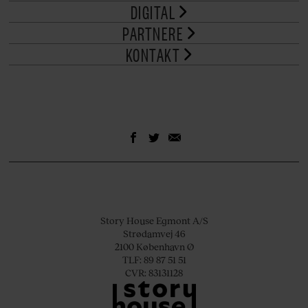
DIGITAL
PARTNERE
KONTAKT
Story House Egmont A/S
Strødamvej 46
2100 København Ø
TLF: 89 87 51 51
CVR: 83131128