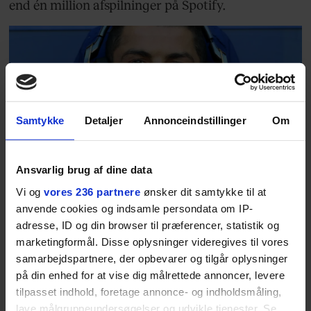
end én million afspilninger på Spotify.
Samtykke
Detaljer
Annonceindstillinger
Om
SOMMERAVISEN
Ansvarlig brug af dine data
Lige til Soundboksen: Her
Vi og
vores 236 partnere
ønsker dit samtykke til at
er Euromans ultimative
anvende cookies og indsamle persondata om IP-
adresse, ID og din browser til præferencer, statistik og
playliste til solskinsvejret
marketingformål. Disse oplysninger videregives til vores
samarbejdspartnere, der opbevarer og tilgår oplysninger
Mangler du et velklingende lydtæppe til din
på din enhed for at vise dig målrettede annoncer, levere
sommerfest? Vi kommer dig til undsætning med
tilpasset indhold, foretage annonce- og indholdsmåling,
vores playliste, der passer perfekt til en dansk
lave målgruppeundersøgelser og udvikle tjenester. Se