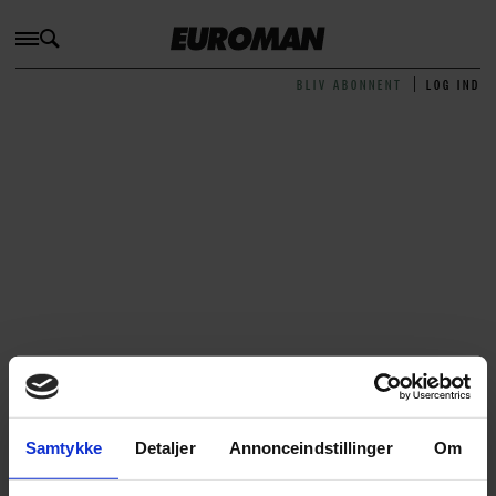
BLIV ABONNENT
LOG IND
Stimorol
Samtykke
Detaljer
Annonceindstillinger
Om