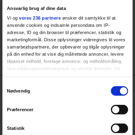
Ansvarlig brug af dine data
Vi og
vores 236 partnere
ønsker dit samtykke til at
anvende cookies og indsamle persondata om IP-
adresse, ID og din browser til præferencer, statistik og
marketingformål. Disse oplysninger videregives til vores
samarbejdspartnere, der opbevarer og tilgår oplysninger
på din enhed for at vise dig målrettede annoncer, levere
tilpasset indhold, foretage annonce- og indholdsmåling,
lave målgruppeundersøgelser og udvikle tjenester. Se
mere information under
indstillinger
og i vores
persondatapolitik. Du kan altid trække dit samtykke
Samtykkevalg
tilbage eller ændre indstillinger fra vores
Nødvendig
"Cookiedeklaration", eller ved at trykke på "Privacy
trigger" ikonet.
Præferencer
Dine valg anvendes på hele websitet.
Statistik