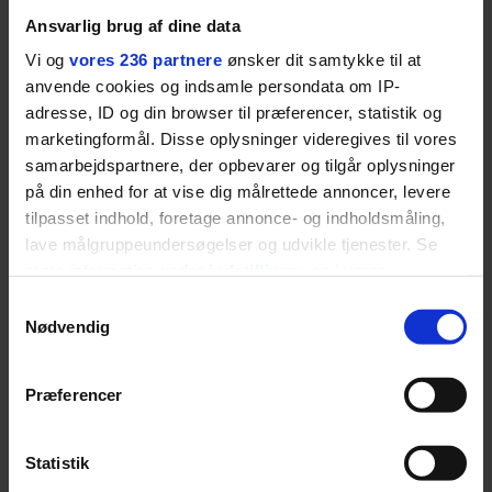
eksamen og kom i aviserne og på tv. Men hvem
Ansvarlig brug af dine data
gemmer sig bag de høje snit, og hvad betyder
Vi og
vores 236 partnere
ønsker dit samtykke til at
absolutte topkarakterer senere i livet?
anvende cookies og indsamle persondata om IP-
adresse, ID og din browser til præferencer, statistik og
marketingformål. Disse oplysninger videregives til vores
samarbejdspartnere, der opbevarer og tilgår oplysninger
på din enhed for at vise dig målrettede annoncer, levere
tilpasset indhold, foretage annonce- og indholdsmåling,
lave målgruppeundersøgelser og udvikle tjenester. Se
mere information under
indstillinger
og i vores
DIVERSE
persondatapolitik. Du kan altid trække dit samtykke
Samtykkevalg
tilbage eller ændre indstillinger fra vores
Nødvendig
Klumme: Hvis du elsker
"Cookiedeklaration", eller ved at trykke på "Privacy
trigger" ikonet.
noget, skal du lade være at
Præferencer
Dine valg anvendes på hele websitet.
studere det
Statistik