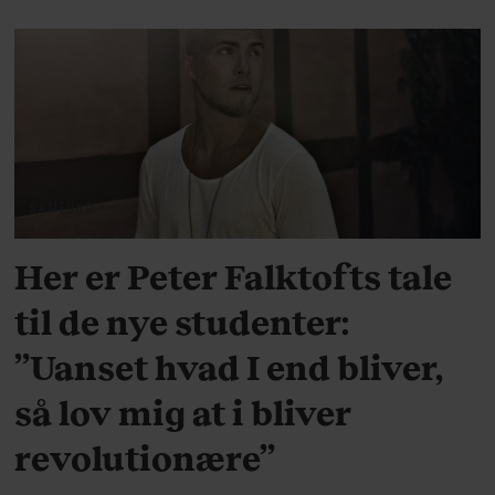
SAMFUND
Her er Peter Falktofts tale
til de nye studenter:
”Uanset hvad I end bliver,
så lov mig at i bliver
revolutionære”