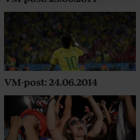
behandling af dine personoplysninger i forbindelse
hermed i både vores
privatlivspolitik
og
cookiepolitik
.
DIVERSE
VM-post: 24.06.2014