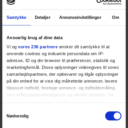
DIVERSE
Samtykke
Detaljer
Annonceindstillinger
Om
VM-Posten 30.06.14
Ansvarlig brug af dine data
Vi og
vores 236 partnere
ønsker dit samtykke til at
anvende cookies og indsamle persondata om IP-
adresse, ID og din browser til præferencer, statistik og
marketingformål. Disse oplysninger videregives til vores
samarbejdspartnere, der opbevarer og tilgår oplysninger
på din enhed for at vise dig målrettede annoncer, levere
DIVERSE
tilpasset indhold, foretage annonce- og indholdsmåling,
lave målgruppeundersøgelser og udvikle tjenester. Se
VM-post: 27.06.2014
mere information under
indstillinger
og i vores
persondatapolitik. Du kan altid trække dit samtykke
Samtykkevalg
tilbage eller ændre indstillinger fra vores
Nødvendig
"Cookiedeklaration", eller ved at trykke på "Privacy