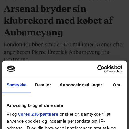
Arsenal bryder sin
klubrekord med købet af
Aubameyang
London-klubben smider 470 millioner kroner efter
angriberen Pierre-Emerick Aubameyang fra
Dortmund.
Samtykke
Detaljer
Annonceindstillinger
Om
Ansvarlig brug af dine data
MODE
Vi og
vores 236 partnere
ønsker dit samtykke til at
anvende cookies og indsamle persondata om IP-
adresse, ID og din browser til præferencer, statistik og