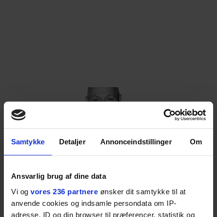
Samtykke
Detaljer
Annonceindstillinger
Om
MOTOR
Ansvarlig brug af dine data
Her er Jonas Schmidts
Vi og
vores 236 partnere
ønsker dit samtykke til at
anvende cookies og indsamle persondata om IP-
biler gennem karrieren
adresse, ID og din browser til præferencer, statistik og