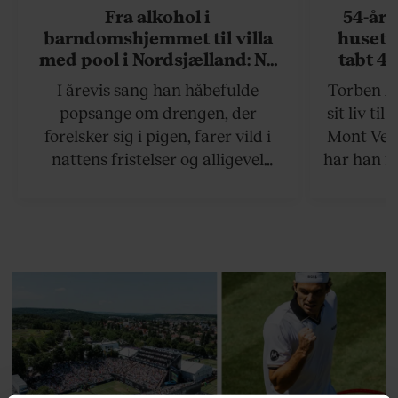
Fra alkohol i
54-åri
barndomshjemmet til villa
huset 
med pool i Nordsjælland: Nu
tabt 40
skal du høre sandheden om
drøm: 
I årevis sang han håbefulde
Torben An
Rasmus Seebach
skældud 
popsange om drengen, der
sit liv ti
forelsker sig i pigen, farer vild i
Mont Vent
nattens fristelser og alligevel
har han f
finder den lykkelige udgang. Nu,
efter 10 års albumpause, er den
rosenrøde forelskelse trådt i
baggrunden; den naive dreng er
blevet voksen. Her indtager
Danmarks største popstjerne selv
fortællerens plads i et portræt om
arv, angst, familieliv, frygten for
at miste stemmen og den
livsglæde, han nægter at give slip