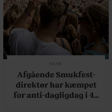
KULTUR
Afgående Smukfest-
direktør har kæmpet
for anti-dagligdag i 46
år: ”Det er blevet