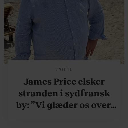
LIVSSTIL
James Price elsker
stranden i sydfransk
by: ”Vi glæder os over,
når vi kan være her i
ydersæsonerne, hvor