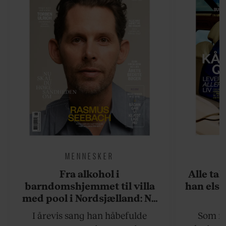
MENNESKER
Fra alkohol i
Alle ta
barndomshjemmet til villa
han elsk
med pool i Nordsjælland: Nu
skal du høre sandheden om
I årevis sang han håbefulde
Som na
Rasmus Seebach