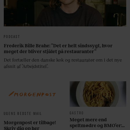
PODCAST
Frederik Bille Brahe: ”Det er helt sindssygt, hvor
meget der bliver stjålet på restauranter”
Det fortæller den danske kok og restauratør om i det nye
afsnit af ’Arbejdstitel’.
GASTRO
UGENS BEDSTE MAIL
Meget mere end
Morgenpost er tilbage!
speltmødre og BMO’er:
Skriv dig op her