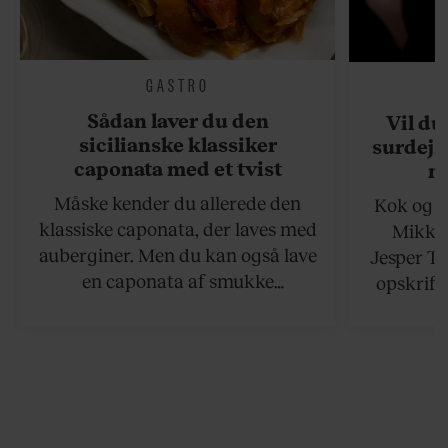
GASTRO
Sådan laver du den
Vil du
sicilianske klassiker
surdejs
caponata med et tvist
n
Måske kender du allerede den
Kok og g
klassiske caponata, der laves med
Mikkel
auberginer. Men du kan også lave
Jesper To
en caponata af smukke
opskrift 
artiskokker. Servér den lun eller
som ka
ved stuetemperatur med godt
måltider –
brød til.