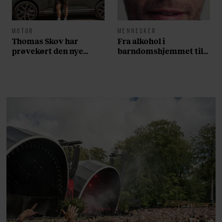
MOTOR
MENNESKER
Thomas Skov har
Fra alkohol i
prøvekørt den nye
barndomshjemmet til
Volvo EX60: ”Den kører
villa med pool i
som et svensk eventyr”
Nordsjælland: Nu skal
du høre sandheden om
Rasmus Seebach