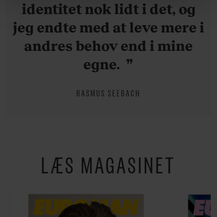
om vores brug af cookies, samarbejdspartnere og
identitet nok lidt i det, og
behandling af dine personoplysninger i forbindelse
jeg endte med at leve mere i
hermed i både vores
privatlivspolitik
og
cookiepolitik
.
andres behov end i mine
egne.
RASMUS SEEBACH
LÆS MAGASINET