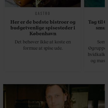
GASTRO
Her er de bedste bistroer og
Tag til 
budgetvenlige spisesteder i
smukk
København
Det behøver ikke at koste en
Somme
formue at spise ude.
Øgruppen 
hvidkalke
og masse
viser v
bedste ø
lan