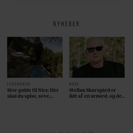
utroligt svært bare at
være menneske”
NYHEDER
EUROWOMAN
MODE
Stor guide til Nice: Her
Stellan Skarsgård er
skal du spise, sove,
lidt af en urnørd, og det
bade, drikke vin,
fremgår tydeligt på
shoppe og se på kunst
hans håndled. Se bare
her