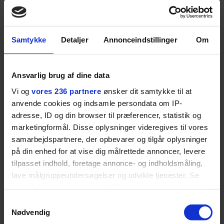
på.
SPONSORERET INDHOLD
Samtykke
Detaljer
Annonceindstillinger
Om
BOSS’ nye tennis-kollektion er relevant langt ud over
banen
Fra BOSS OPEN i Stuttgart til det kommende partnerskab
Ansvarlig brug af dine data
med Australian Open cementerer BOSS sin position i
Vi og
vores 236 partnere
ønsker dit samtykke til at
krydsfeltet mellem tennis, performance og moderne
anvende cookies og indsamle persondata om IP-
livsstil.
adresse, ID og din browser til præferencer, statistik og
marketingformål. Disse oplysninger videregives til vores
samarbejdspartnere, der opbevarer og tilgår oplysninger
på din enhed for at vise dig målrettede annoncer, levere
tilpasset indhold, foretage annonce- og indholdsmåling,
LIVSSTIL
NYHEDSBREV
lave målgruppeundersøgelser og udvikle tjenester. Se
Dua Lipa har
opdatereret sin guide til
Skriv dig op til
mere information under
indstillinger
og i vores
København. Og den er –
Euromans nyhedsbrev
persondatapolitik. Du kan altid trække dit samtykke
Samtykkevalg
ikke overraskende –
her
tilbage eller ændre indstillinger fra vores
Nødvendig
ganske forudsigelig
"Cookiedeklaration", eller ved at trykke på "Privacy