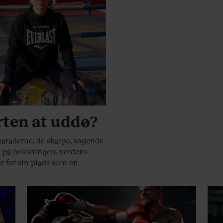
rten at uddø?
 paraderne, de skarpe, søgende
t på boksningen, verdens
r for sin plads som en