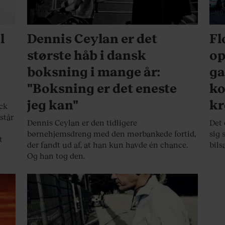
SPORT
MO
l
Dennis Ceylan er det
Fl
største håb i dansk
op
boksning i mange år:
ga
"Boksning er det eneste
ko
jeg kan"
kr
ick
står
Dennis Ceylan er den tidligere
Det 
børnehjemsdreng med den mørbankede fortid,
sig 
t
der fandt ud af, at han kun havde én chance.
bils
Og han tog den.