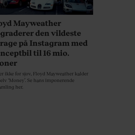
TOR
oyd Mayweather
graderer den vildeste
rage på Instagram med
nceptbil til 16 mio.
oner
er ikke for sjov, Floyd Mayweather kalder
selv ‘Money’. Se hans imponerende
amling her.