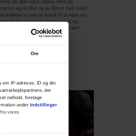
smål. De slås uden våben, men på
næver og stoffer, og de bliver ved, indtil
tanderne er ude af stand til at rejse sig.
nus Kraft går tæt på fænomenet og
ger en skovbokser: Hvorfor gør I det?
Om
a om IP-adresse, ID og din
s samarbejdspartnere, der
set indhold, foretage
ormation under
indstillinger
 fra vores
ORT