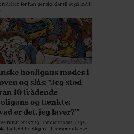
eredelser, før han gør sig klar til at gå ind i
t.
MFUND
nske hooligans mødes i
oven og slås: "Jeg stod
ran 10 frådende
oligans og tænkte:
vad er det, jeg laver?'"
ove rundt omkring i landet mødes unge,
ke fodbold-hooligans til kompromisløse