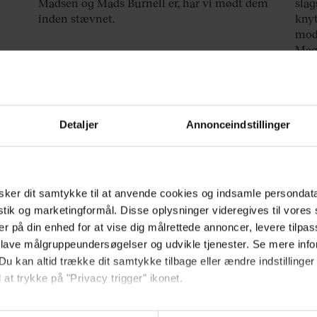
Madsen og Mads Burnell er, har vi mødt dem
slag
inden stævnet.
knyt
mods
Mag
spør
Detaljer
Annonceindstillinger
ker dit samtykke til at anvende cookies og indsamle persondat
istik og marketingformål. Disse oplysninger videregives til vore
er på din enhed for at vise dig målrettede annoncer, levere tilpas
 lave målgruppeundersøgelser og udvikle tjenester. Se mere inf
Du kan altid trække dit samtykke tilbage eller ændre indstillinger
 at trykke på "Privacy trigger" ikonet.
SPORT
SP
ebsitet.