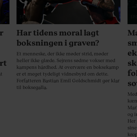
SPORT
SP
r
Har tidens moral lagt
Ma
boksningen i graven?
sm
ek
Et menneske, der ikke møder strid, møder
heller ikke glæde. Sejrens sødme vokser med
rt
sk
kampens hårdhed. At overvære en boksekamp
fo
at
er et meget tydeligt vidnesbyrd om dette.
Forfatteren Bastian Emil Goldschmidt gør klar
so
til boksegalla.
Med 
kæmp
Mark
og i
Her 
sine
krop