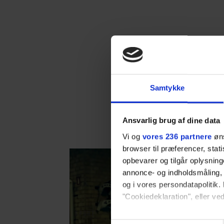
Samtykke
Ansvarlig brug af dine data
Vi og
vores 236 partnere
øns
browser til præferencer, stat
opbevarer og tilgår oplysning
annonce- og indholdsmåling,
og i vores persondatapolitik. 
"Cookiedeklaration", eller ved
SPORT
Dine valg anvendes på hele w