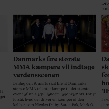
forb
bure
SPORT
SA
Danmarks fire største
Da
MMA kæmpere vil indtage
sk
verdensscenen
fo
ho
Lørdag den 9. marts skal fire af Danmarks
største MMA-talenter kæmpe til det største
'H
 i
event af sin slags i landet: Cage Warriors. For at
get
forstå, hvad der driver en kæmper af den
I sk
kaliber, som Nicolas Dalby, Søren Bak, Mark O.
dans