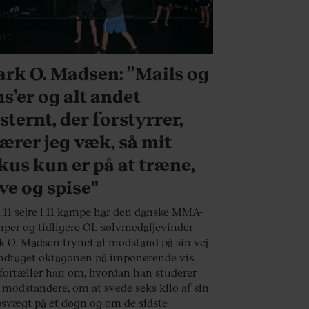
ORT
rk O. Madsen: ”Mails og
s’er og alt andet
sternt, der forstyrrer,
ærer jeg væk, så mit
kus kun er på at træne,
ve og spise"
11 sejre i 11 kampe har den danske MMA-
er og tidligere OL-sølvmedaljevinder
 O. Madsen trynet al modstand på sin vej
ndtaget oktagonen på imponerende vis.
fortæller han om, hvordan han studerer
 modstandere, om at svede seks kilo af sin
svægt på ét døgn og om de sidste