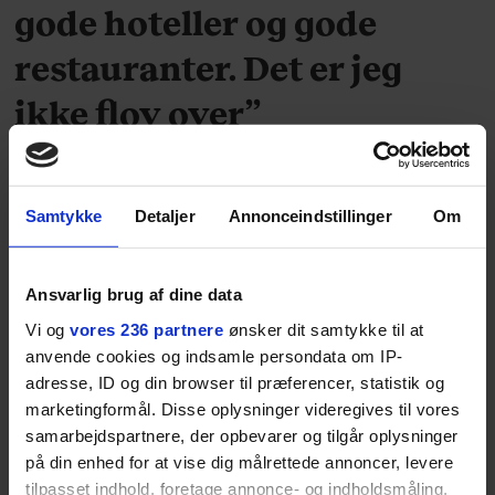
gode hoteller og gode
restauranter. Det er jeg
ikke flov over”
Jørgen Leth, den 84-årige journalist, filmskaber,
cykelkommentator, forfatter og digter, fortæller
om skriveblokeringer, om at flyve på businessclass
Samtykke
Detaljer
Annonceindstillinger
Om
og om at møde en kvinde fra sin fortid.
Ansvarlig brug af dine data
Vi og
vores 236 partnere
ønsker dit samtykke til at
anvende cookies og indsamle persondata om IP-
adresse, ID og din browser til præferencer, statistik og
marketingformål. Disse oplysninger videregives til vores
samarbejdspartnere, der opbevarer og tilgår oplysninger
på din enhed for at vise dig målrettede annoncer, levere
tilpasset indhold, foretage annonce- og indholdsmåling,