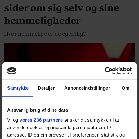
sider om sig selv og sine
hemmeligheder
Hvor hemmelige er de egentlig?
Samtykke
Detaljer
Annonceindstillinger
Om
LIVSSTIL
Sådan føles det at dyrke
Ansvarlig brug af dine data
Vi og
vores 236 partnere
ønsker dit samtykke til at
sex på webcam, mens
anvende cookies og indsamle persondata om IP-
adresse, ID og din browser til præferencer, statistik og
fremmede kigger på