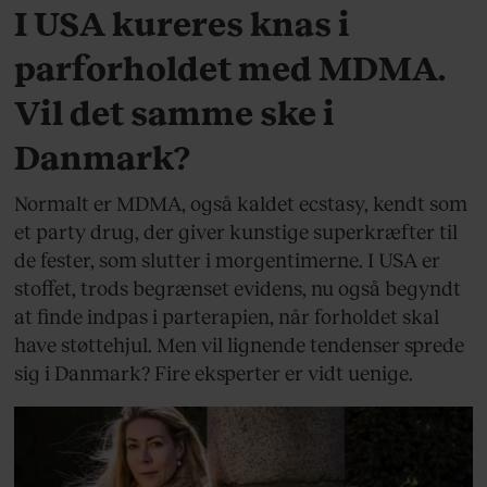
I USA kureres knas i
parforholdet med MDMA.
Vil det samme ske i
Danmark?
Normalt er MDMA, også kaldet ecstasy, kendt som
et party drug, der giver kunstige superkræfter til
de fester, som slutter i morgentimerne. I USA er
stoffet, trods begrænset evidens, nu også begyndt
at finde indpas i parterapien, når forholdet skal
have støttehjul. Men vil lignende tendenser sprede
sig i Danmark? Fire eksperter er vidt uenige.