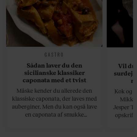
GASTRO
Sådan laver du den
Vil du
sicilianske klassiker
surdejs
caponata med et tvist
n
Måske kender du allerede den
Kok og g
klassiske caponata, der laves med
Mikkel
auberginer. Men du kan også lave
Jesper To
en caponata af smukke
opskrift 
artiskokker. Servér den lun eller
som ka
ved stuetemperatur med godt
måltider –