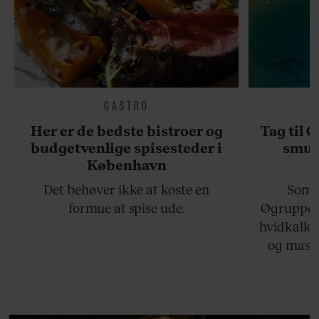
GASTRO
Her er de bedste bistroer og
Tag til 
budgetvenlige spisesteder i
smukk
København
Det behøver ikke at koste en
Somme
formue at spise ude.
Øgruppen 
hvidkalke
og masse
viser v
bedste ø
lan