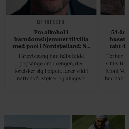
MENNESKER
Fra alkohol i
54-åri
barndomshjemmet til villa
huset 
med pool i Nordsjælland: Nu
tabt 40
skal du høre sandheden om
drøm: 
I årevis sang han håbefulde
Torben An
Rasmus Seebach
skældud 
popsange om drengen, der
sit liv ti
forelsker sig i pigen, farer vild i
Mont Vent
nattens fristelser og alligevel
har han f
finder den lykkelige udgang. Nu,
efter 10 års albumpause, er den
rosenrøde forelskelse trådt i
baggrunden; den naive dreng er
blevet voksen. Her indtager
Danmarks største popstjerne selv