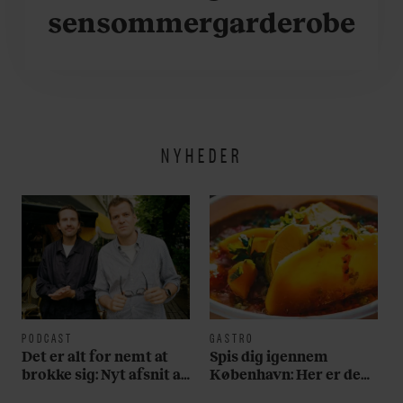
sensommergarderobe
NYHEDER
PODCAST
GASTRO
Det er alt for nemt at
Spis dig igennem
brokke sig: Nyt afsnit af
København: Her er de
’Arbejdstitel’ handler
bedste madmarkeder