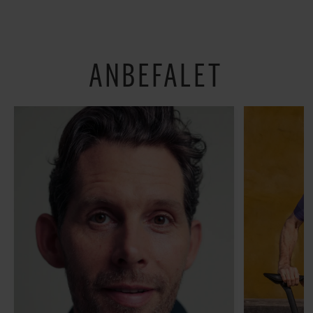
om alt det, der gør
verden lidt sjovere og
hverdagen lidt lysere
ANBEFALET