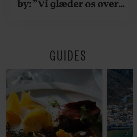
by: ”Vi glæder os over,
når vi kan være her i
ydersæsonerne, hvor
der er lidt mere
GUIDES
fredeligt”