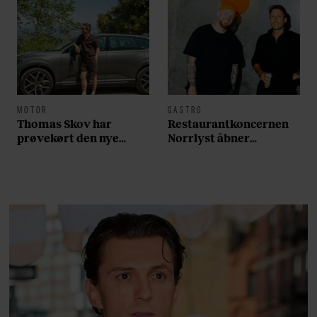
MOTOR
GASTRO
Thomas Skov har
Restaurantkoncernen
prøvekørt den nye
Norrlyst åbner
Volvo EX60: ”Den kører
burgerrestaurant med
som et svensk eventyr”
Casper Drømme