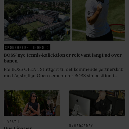
fortællerens plads i et portræt om
arv, angst, familieliv, frygten for
at miste stemmen og den
livsglæde, han nægter at give slip
på.
SPONSORERET INDHOLD
BOSS’ nye tennis-kollektion er relevant langt ud over
banen
Fra BOSS OPEN i Stuttgart til det kommende partnerskab
med Australian Open cementerer BOSS sin position i
krydsfeltet mellem tennis, performance og moderne
livsstil.
LIVSSTIL
NYHEDSBREV
Dua Lipa har