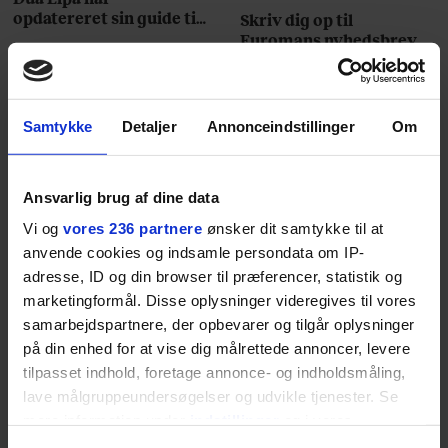
opdatereret sin guide til
Skriv dig op til
København. Og den er –
Euromans nyhedsbrev
ikke overraskende –
her
ganske forudsigelig
Samtykke
Detaljer
Annonceindstillinger
Om
Ansvarlig brug af dine data
Jeg er udpræget
Vi og
vores 236 partnere
ønsker dit samtykke til at
midterbarn. Når min far
anvende cookies og indsamle persondata om IP-
adresse, ID og din browser til præferencer, statistik og
drak sig fuld og blev
marketingformål. Disse oplysninger videregives til vores
uvenner med min mor, var
samarbejdspartnere, der opbevarer og tilgår oplysninger
på din enhed for at vise dig målrettede annoncer, levere
det naturligt for mig at
tilpasset indhold, foretage annonce- og indholdsmåling,
lave målgruppeundersøgelser og udvikle tjenester. Se
forsøge at redde
mere information under
indstillinger
og i vores
stemningen og glatte det
persondatapolitik. Du kan altid trække dit samtykke