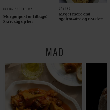
GASTRO
UGENS BEDSTE MAIL
Meget mere end
Morgenpost er tilbage!
speltmødre og BMO’er:
Skriv dig op her
Her er 10 fremragende
restauranter på
Østerbro
MAD