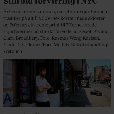
Stilfuld forvirring i NYC
Årtierne tørner sammen, når efterårsgarderoben
trækker på alt fra 50'ernes kortærmede skjorter
og 60'ernes ekstreme print til 70'ernes brede
skjorteærmer og stærkt farvede jakkesæt. Styling
Ciara Broadbery. Foto: Rasmus Weng Karlsen.
Model Cole James/Ford Models. Billedbehandling:
Wetouch
GASTRO