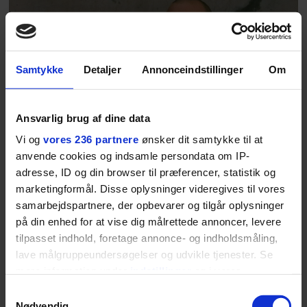
Samtykke
Detaljer
Annonceindstillinger
Om
MODE
Ansvarlig brug af dine data
Hvordan bærer man bedst
Vi og
vores 236 partnere
ønsker dit samtykke til at
anvende cookies og indsamle persondata om IP-
et par shorts, og hvad
adresse, ID og din browser til præferencer, statistik og
marketingformål. Disse oplysninger videregives til vores
kendetegner en god T-
samarbejdspartnere, der opbevarer og tilgår oplysninger
shirt? Chris Black har
på din enhed for at vise dig målrettede annoncer, levere
tilpasset indhold, foretage annonce- og indholdsmåling,
svaret
lave målgruppeundersøgelser og udvikle tjenester. Se
mere information under
indstillinger
og i vores
Den 39-årige newyorker Chris Black, der nu også
persondatapolitik. Du kan altid trække dit samtykke
Samtykkevalg
bor delvist i Los Angeles, har været kreativ
tilbage eller ændre indstillinger fra vores
Nødvendig