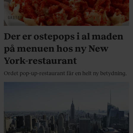
GASTRO
Der er ostepops i al maden
på menuen hos ny New
York-restaurant
Ordet pop-up-restaurant får en helt ny betydning.
GASTRO