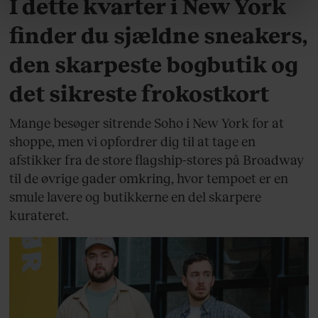
I dette kvarter i New York
linket, du finder i vores cookiepolitik. Du kan læse mere
om vores brug af cookies, samarbejdspartnere og
finder du sjældne sneakers,
behandling af dine personoplysninger i forbindelse
hermed i både vores
privatlivspolitik
og
cookiepolitik
.
den skarpeste bogbutik og
det sikreste frokostkort
Mange besøger sitrende Soho i New York for at
shoppe, men vi opfordrer dig til at tage en
afstikker fra de store flagship-stores på Broadway
til de øvrige gader omkring, hvor tempoet er en
smule lavere og butikkerne en del skarpere
kurateret.