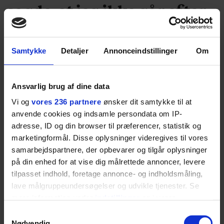
sagde, at jeg ikke går efter
en medalje”
Samtykke
Detaljer
Annonceindstillinger
Om
Hvem husker ikke det dramatiske øjeblik til OL i
2021, hvor den danske sejler Anne-Marie Rindom
efter regelforvirring og en kæmpe nedtur
Ansvarlig brug af dine data
undervejs alligevel endte med at sejle en dansk
Vi og
vores 236 partnere
ønsker dit samtykke til at
guldmedalje, og hendes første af slagsen, hjem? Nu
anvende cookies og indsamle persondata om IP-
skal Rindom så forsvare medaljen, når hun for
adresse, ID og din browser til præferencer, statistik og
fjerde gang skal repræsentere Danmark til et OL.
marketingformål. Disse oplysninger videregives til vores
Vi har talt med hende om forberedelser, ritualer og
samarbejdspartnere, der opbevarer og tilgår oplysninger
farvandet ud for Marseille, hvor
på din enhed for at vise dig målrettede annoncer, levere
sejladsdisciplinerne løber af stablen.
tilpasset indhold, foretage annonce- og indholdsmåling,
lave målgruppeundersøgelser og udvikle tjenester. Se
mere information under
indstillinger
og i vores
persondatapolitik. Du kan altid trække dit samtykke
Samtykkevalg
tilbage eller ændre indstillinger fra vores
Nødvendig