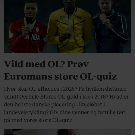
linket, du finder i vores cookiepolitik. Du kan læse mere
om vores brug af cookies, samarbejdspartnere og
behandling af dine personoplysninger i forbindelse
hermed i både vores
privatlivspolitik
og
cookiepolitik
.
SPORT
Vild med OL? Prøv
Euromans store OL-quiz
Hvor skal OL afholdes i 2028? På hvilken distance
vandt Pernille Blume OL-guld i Rio i 2016? Hvad er
den bedste danske placering i linjeløbet i
landevejscykling? Giv dine venner og familie tørt
på med vores store OL-quiz.