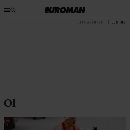
BLIV ABONNENT
LOG IND
Ol