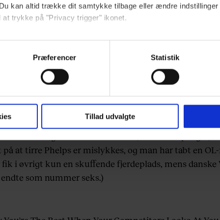
Du kan altid trække dit samtykke tilbage eller ændre indstillinger
n you finally know the power of the Dark Side
#Phelps
 at trykke på "Privacy trigger" ikonet.
pic.twitter.com/lEP9gqBtQG
ebsitet.
— TaterToT™ (@sawmilltaters)
August 9, 2016
Præferencer
Statistik
indsamle og bruge data for at kunne levere og finansiere relevant j
 Phelps er ikke typen, man provokerer ustraffet. Især ik
ookies fra tredjeparter til at at optimere dit besøg på vores hj
and inkluderet. Og det fik
Le Clos også at føle.
t sikre funktionalitet, generere statistik og huske dine præferenc
mere vores reklametiltag på sociale medier og til at vise dig fun
ies
Tillad udvalgte
 og torden bragede Phelps af sted i vandet, hvor han lag
 til
Le Clos. Og sådan her ser det ud, når man opdager, at
 på at tirre Phelps er mislykkes, og man har tabt en OL-f
dit samtykke tilbage via linket, du finder i vores cookiepolitik.
 fik i øvrigt kun en skuffende fjerdeplads, mens danske
artnere og behandling af dine personoplysninger i forbindelse h
 endte som nummer seks.)
okiepolitik
.