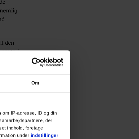
ede
 nemlig
ad
at den
er man i
rne-
Om
cks up her
AlKmiQQJ3
a om IP-adresse, ID og din
s samarbejdspartnere, der
set indhold, foretage
ormation under
indstillinger