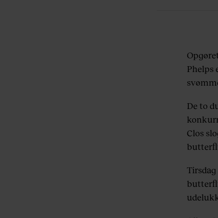
Opgøret
Phelps 
svømme
De to d
konkurr
Clos
slo
butterfl
Tirsdag
butterfl
udelukk