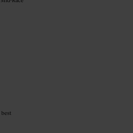
 Mid-Race
 best