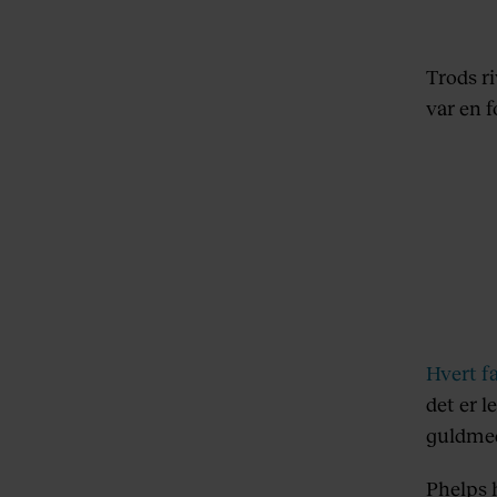
Trods ri
var en 
Hvert f
det er l
guldmed
Phelps h