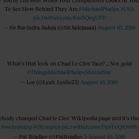
 You're The Best When Your Competitors Looks At You
To See How Behind They Are.
#MichaelPhelps
#USA
pic.twitter.com/Kni5QegUFD
— Sir Ravindra Jadeja (@SirJadejaaaa)
August 10, 2016
What's that look on Chad Le Clos' face? ... Not gold
#ThingsMichaelPhelpsShouldSay
— Lee (@Leah_Leslie23)
August 10, 2016
body changed Chad le Clos' Wikipedia page and it's the
#swimming
#Olympics
pic.twitter.com/DprUcQXN9W
— Pat Bradley (@PatBradley_)
August 10, 2016