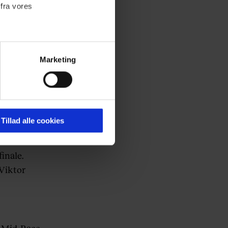
 fra vores
Face
Marketing
ournalistisk indhold til dig.
ke når
emmeside. Vi indsamler data
er samt til brug for
ktioner i forbindelse med
Tillad alle cookies
de klar
inale.
 Du kan læse mere om vores
Viktor
ermed i både