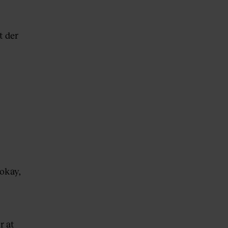
t der
 okay,
r at