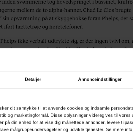
e inden svømmerne tog hovedspringet i bassinet, knitr
gerne mellem de to alpha-hanner. Chad Le Clos brugte
af sin opvarmning på at skyggebokse foran Phelps, der s
t iført hættetrøje og høretelefoner.
helps ikke verbalt udtrykte sig, er der ingen tvivl om, 
rende opvarmning fra Chad Le Clos irriterede ham. Og 
kal man bare se videooptagelser derfra, der har givet stje
en sit eget hashtag
#PhelpsFace
Detaljer
Annonceindstillinger
nt of drama in
#Olympics
swimming rn, first L.King ba
de and now Phelps shuts up Le Clos
pic.twitter.com/C
ker dit samtykke til at anvende cookies og indsamle persondat
— CC (@Conjner)
August 9, 2016
istik og marketingformål. Disse oplysninger videregives til vore
er på din enhed for at vise dig målrettede annoncer, levere tilpas
 lave målgruppeundersøgelser og udvikle tjenester. Se mere inf