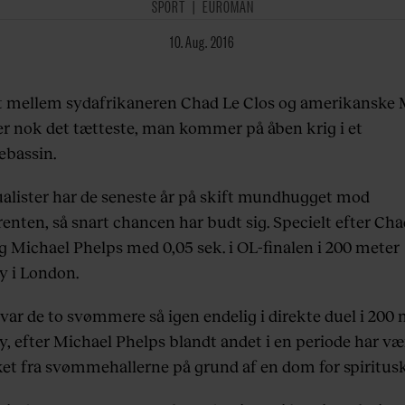
SPORT
EUROMAN
10. Aug. 2016
 mellem sydafrikaneren Chad Le Clos og amerikanske 
er nok det tætteste, man kommer på åben krig i et
bassin.
ualister har de seneste år på skift mundhugget mod
enten, så snart chancen har budt sig. Specielt efter
Cha
g Michael Phelps med 0,05 sek. i OL-finalen i 200 meter
y i London.
 var de to svømmere så igen endelig i direkte duel
i 200 
y
, efter Michael Phelps blandt andet i en periode har væ
et fra svømmehallerne på grund af en dom for spiritusk