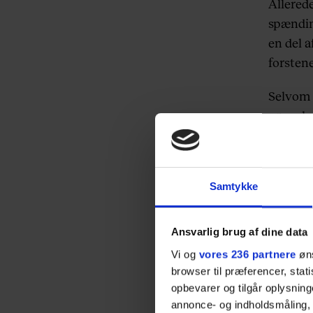
Allered
spændin
en del 
forstene
Selvom P
provoke
tvivl, s
svømmer
Samtykke
The amou
Ansvarlig brug af dine data
crazy sha
Vi og
vores 236 partnere
øns
browser til præferencer, stat
opbevarer og tilgår oplysning
annonce- og indholdsmåling,