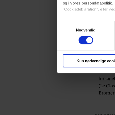
og i vores persondatapolitik. 
Whe
"Cookiedeklaration", eller ved
Dine valg anvendes på hele w
Samtykkevalg
Nødvendig
Vi ønsker dit samtykke til at 
Michael
Vi anvender egne cookies og c
der er v
om IP, ID og din browser for a
markedsføring, så vi kan opti
Kun nødvendige cook
Som lyn
sociale medier.
af stand
forsøget
Du kan til enhver tid trække 
(
Le Clos
brug af cookies, samarbejdsp
Bromer
vores
privatlivspolitik
og
co