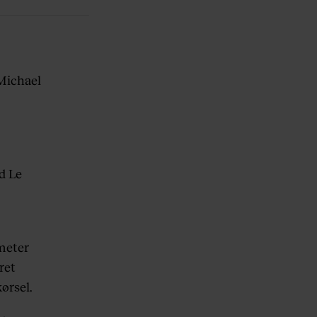
Michael
d Le
meter
ret
ørsel.