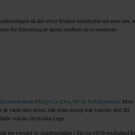
valiseringen så det efter finalen imidlertid ud som om, a
form for forsoning at spore mellem de svømmere.
ald omfavnede Phelps Le Clos, før de forlod poolen
. Men
et at være den store, når man netop har vundet den 20.
alje ved de Olymiske Lege.
ar nu vundet to guldmedaljer i Rio og vil få mulighed fo