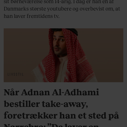
sit børneværelse som 14-årig. I dag er han en af
Danmarks største youtubere og overbevist om, at
han laver fremtidens tv.
LIVSSTIL
Når Adnan Al-Adhami
bestiller take-away,
foretrækker han et sted på
Nørrebro: ”De laver en