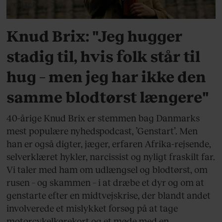
KULTUR
Knud Brix: "Jeg hugger
stadig til, hvis folk står til
hug – men jeg har ikke den
samme blodtørst længere"
40-årige Knud Brix er stemmen bag Danmarks
mest populære nyhedspodcast, ’Genstart’. Men
han er også digter, jæger, erfaren Afrika-rejsende,
selverklæret hykler, narcissist og nyligt fraskilt far.
Vi taler med ham om udlængsel og blodtørst, om
rusen – og skammen – i at dræbe et dyr og om at
genstarte efter en midtvejskrise, der blandt andet
involverede et mislykket forsøg på at tage
motorcykelkørekort og et møde med en