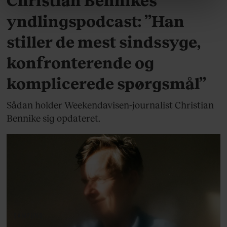
Christian Bennikes
linket, du finder i vores cookiepolitik. Du kan læse mere
om vores brug af cookies, samarbejdspartnere og
yndlingspodcast: ”Han
behandling af dine personoplysninger i forbindelse
stiller de mest sindssyge,
hermed i både vores
privatlivspolitik
og
cookiepolitik
.
konfronterende og
komplicerede spørgsmål”
Sådan holder Weekendavisen-journalist Christian
Bennike sig opdateret.
SAMFUND