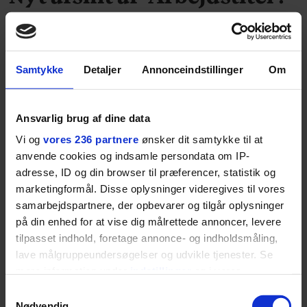
Om underholdning
Hvad ser vi, når vi skal underholdes? Der er masser
af indhold overalt på nettet, så kunsten er at
Samtykke
Detaljer
Annonceindstillinger
Om
sortere. Dagens Arbejdstitel handler om det
medieforbrug, de to værter har.
Ansvarlig brug af dine data
Vi og
vores 236 partnere
ønsker dit samtykke til at
anvende cookies og indsamle persondata om IP-
adresse, ID og din browser til præferencer, statistik og
marketingformål. Disse oplysninger videregives til vores
samarbejdspartnere, der opbevarer og tilgår oplysninger
på din enhed for at vise dig målrettede annoncer, levere
KULTUR
tilpasset indhold, foretage annonce- og indholdsmåling,
lave målgruppeundersøgelser og udvikle tjenester. Se
mere information under
indstillinger
og i vores
Mikkel Frey Damgaard:
persondatapolitik. Du kan altid trække dit samtykke
Samtykkevalg
tilbage eller ændre indstillinger fra vores
Nødvendig