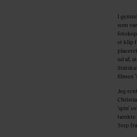
I gymna
som var
fotokopi
et klip 
placere
ud af, a
Statsku
filmen 
Jeg synt
Christia
’spin’ o
tænkte j
Torp fra