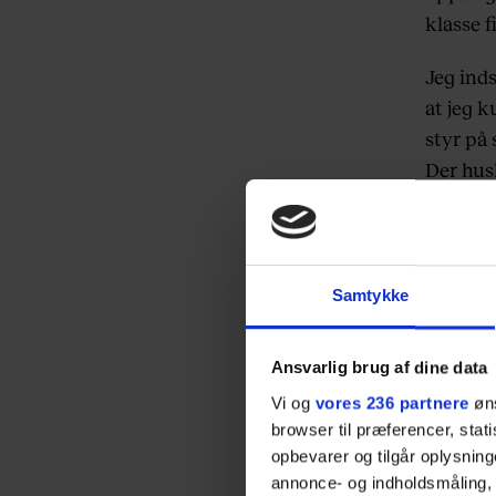
klasse f
Jeg inds
at jeg k
styr på 
Der husk
skulle n
Hvad er
er nok 
Samtykke
får mig 
god til 
Ansvarlig brug af dine data
udlignin
Vi og
vores 236 partnere
øns
’Deadlin
browser til præferencer, stat
VVS’eren
opbevarer og tilgår oplysning
og få ha
annonce- og indholdsmåling,