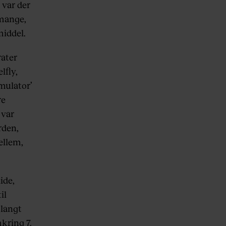
 var der
 mange,
middel.
rater
lfly,
mulator’
re
 var
rden,
ellem,
ide,
il
 langt
kring 7.