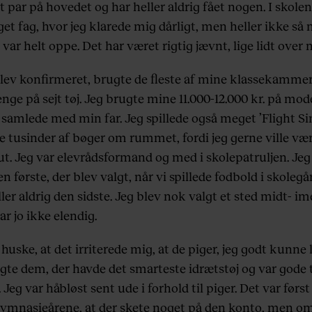
 par på hovedet og har heller aldrig fået nogen. I skolen
et fag, hvor jeg klarede mig dårligt, men heller ikke så
 var helt oppe. Det har været rigtig jævnt, lige lidt over 
blev konfirmeret, brugte de fleste af mine klassekamme
nge på sejt tøj. Jeg brugte mine 11.000-12.000 kr. på mode
 samlede med min far. Jeg spillede også meget ’Flight Si
e tusinder af bøger om rummet, fordi jeg gerne ville væ
ut. Jeg var elevrådsformand og med i skolepatruljen. Jeg
en første, der blev valgt, når vi spillede fodbold i skolegå
er aldrig den sidste. Jeg blev nok valgt et sted midt- im
var jo ikke elendig.
huske, at det irriterede mig, at de piger, jeg godt kunne l
lgte dem, der havde det smarteste idrætstøj og var gode t
 Jeg var håbløst sent ude i forhold til piger. Det var først
gymnasieårene, at der skete noget på den konto, men om