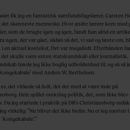
siet fik jeg en fantastisk samfundsfagslærer, Carsten 
 det skønneste menneske. Hvor andre lærere kom med
er, som de brugte igen og igen, fandt han altid en artikel
fra ugen, der var gået, sådan så det, vi sad og læste om, b
t i en aktuel kontekst. Det var megafedt. Efterhånden fa
t det skulle være enten statskundskab eller journalistik.
ndskab havde jeg ikke boglig udholdenhed til, og så så j
’Kongekabale’ med Anders W. Berthelsen.
es, det virkede så fedt, det der med at være inde på
nsborg. Hele spillet omkring politik, det, som ikke blev 
sv. Da jeg startede i praktik på DR’s Christiansborg-redak
eg virkelig: ”Nu bliver det ikke bedre. Nu er jeg næsten 
 ’Kongekabale’.”