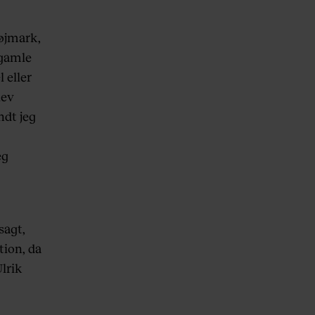
Højmark,
 gamle
 eller
lev
ndt jeg
eg
sagt,
tion, da
Ulrik