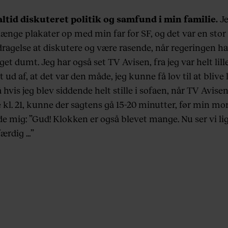
altid diskuteret politik og samfund i min familie.
Je
ænge plakater op med min far for SF, og det var en stor 
ragelse at diskutere og være rasende, når regeringen h
get dumt. Jeg har også set TV Avisen, fra jeg var helt lille
t ud af, at det var den måde, jeg kunne få lov til at blive
 hvis jeg blev siddende helt stille i sofaen, når TV Avise
 kl. 21, kunne der sagtens gå 15-20 minutter, før min mo
e mig: ”Gud! Klokken er også blevet mange. Nu ser vi li
færdig …”