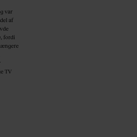
g var
del af
avde
, fordi
 længere
n
r
ge TV