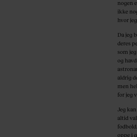
nogen et
ikke nog
hvor jeg
Da jeg 
deres pe
som jeg
og havd
astrona
aldrig d
men hell
for jeg 
Jeg kan 
altid va
fodbold.
oppe i 