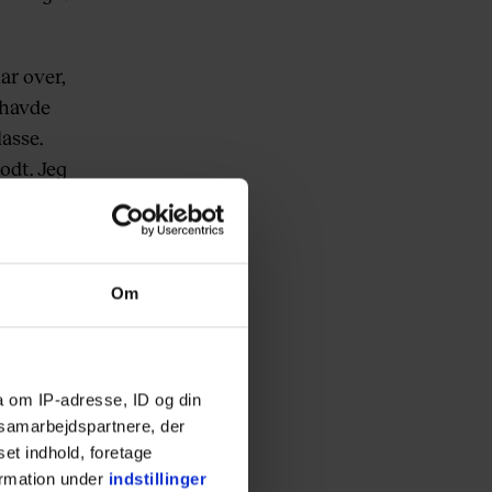
ar over,
 havde
lasse.
odt. Jeg
 Og det
ed. Du
Om
jeg er
e klog i
a om IP-adresse, ID og din
 fat i
s samarbejdspartnere, der
i verden,
set indhold, foretage
temmer
ormation under
indstillinger