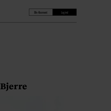
Bliv Abonnent
Log ind
 Bjerre