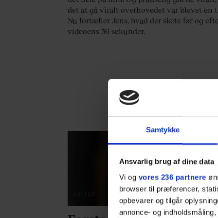
det at gå viralt overhovedet var blevet en t
Nu fortæller Jens, hvad der skete før og eft
videoens 56 sekunder.
Samtykke
Ansvarlig brug af dine data
Vi og
vores 236 partnere
øns
browser til præferencer, stat
KULTUR
opbevarer og tilgår oplysning
annonce- og indholdsmåling,