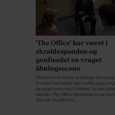
KULTUR
’The Office’ har været i
skraldespanden og
genfundet en vraget
åbningsscene
Michael Scott prøver at forklare sine ansat
hvordan han kunne tabe mobil, pung, nøgl
og meget mere ned i toilettet. Se den hidti
ukendte 'The Office'-åbningsscene på afsni
'Job Fair' fra 2008 her.