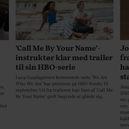
KULTUR
KU
'Call Me By Your Name'-
Jo
instruktør klar med trailer
fr
til sin HBO-serie
ha
st
Luca Guadagninos kommende serie ‘We Are
Who We Are’ har premiere på HBO Nordic 15.
te,
Jona
september. Ud fra traileren kan fans af 'Call Me
er
2010
By Your Name' godt begynde at glæde sig.
l
sin 
ttet
sne,
mand
kald
snev