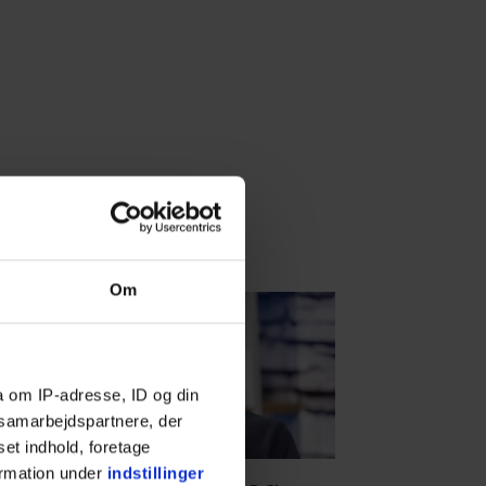
Om
a om IP-adresse, ID og din
s samarbejdspartnere, der
VERSE
set indhold, foretage
ormation under
indstillinger