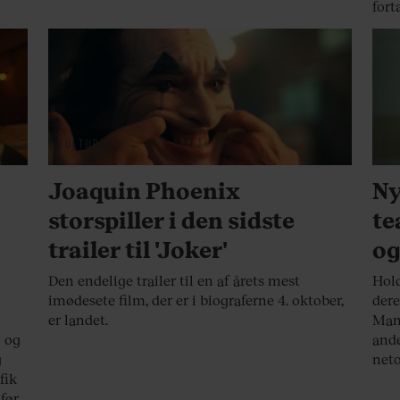
fort
KULTUR
KU
Joaquin Phoenix
Ny
storspiller i den sidste
te
trailer til 'Joker'
og
Den endelige trailer til en af årets mest
Hold
imødesete film, der er i biograferne 4. oktober,
dere
er landet.
Mans
n og
ande
g
neto
fik
 før