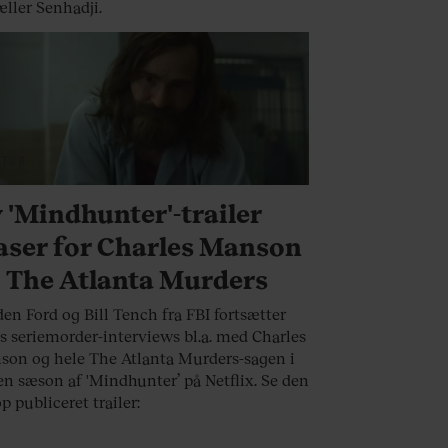
æller Senhadji.
LTUR
 'Mindhunter'-trailer
aser for Charles Manson
 The Atlanta Murders
en Ford og Bill Tench fra FBI fortsætter
s seriemorder-interviews bl.a. med Charles
on og hele The Atlanta Murders-sagen i
n sæson af 'Mindhunter’ på Netflix. Se den
p publiceret trailer: