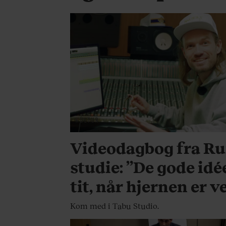
KULTUR
Videodagbog fra R
studie: ”De gode i
tit, når hjernen er v
Kom med i Tabu Studio.