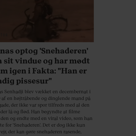
LTUR
nas optog 'Snehaderen'
a sit vindue og har mødt
m igen i Fakta: "Han er
adig pissesur"
s Senhadji blev vækket en decembernat i
 af en højtråbende og dinglende mand på
gade, der ikke var spor tilfreds med al den
 der lå og flød. Han begyndte at filme
en og endte med en viral video, som han
te for 'Snehaderen'. Det er dog ikke kun
ejr, der kan gøre snehaderen rasende,