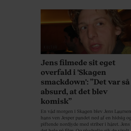
KULTUR
Jens filmede sit eget
overfald i 'Skagen
smackdown': ”Det var så
absurd, at det blev
komisk”
En våd morgen i Skagen blev Jens Laurse
hans ven Jesper pandet ned af en hidsig o
piftende nordjyde med striber i håret. Jens 
det hele på film. Og pludselig gik de viralt,