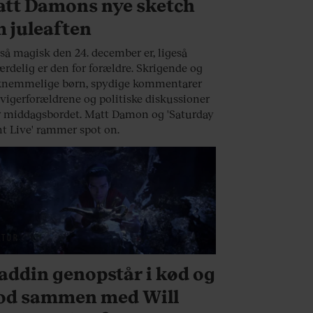
tt Damons nye sketch
 juleaften
så magisk den 24. december er, ligeså
ærdelig er den for forældre. Skrigende og
knemmelige børn, spydige kommentarer
svigerforældrene og politiske diskussioner
 middagsbordet. Matt Damon og 'Saturday
t Live' rammer spot on.
LTUR
addin genopstår i kød og
od sammen med Will