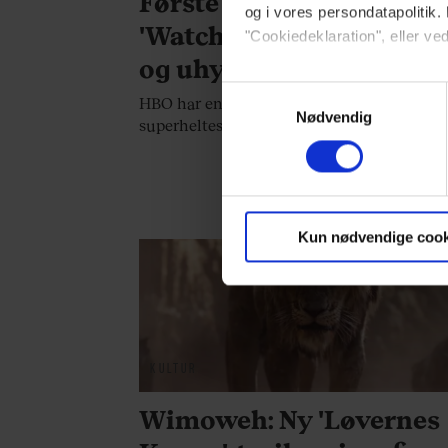
Første trailer: HBO's
og i vores persondatapolitik. 
'Watchmen' ser ligeså fe
"Cookiedeklaration", eller ved
og uhyggelig ud som hå
Dine valg anvendes på hele w
Samtykkevalg
HBO har endelig givet os første trailer til
Nødvendig
superhelteserien 'Watchmen'. Se den her:
Vi ønsker dit samtykke til at 
Vi anvender egne cookies og c
om IP, ID og din browser for a
markedsføring, så vi kan opti
Kun nødvendige cook
sociale medier.
Du kan til enhver tid trække 
brug af cookies, samarbejdsp
KULTUR
vores
privatlivspolitik
og
co
Wimoweh: Ny 'Løvernes