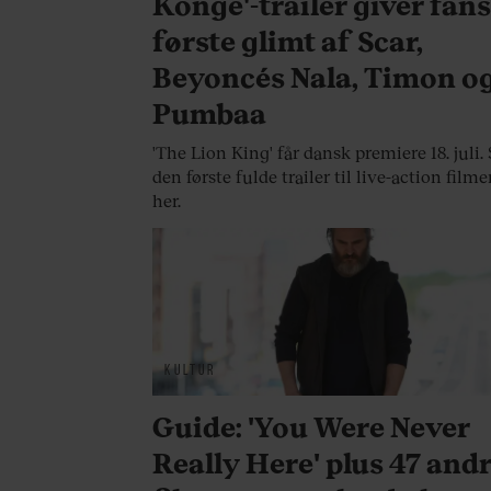
Konge'-trailer giver fan
første glimt af Scar,
Beyoncés Nala, Timon o
Pumbaa
'The Lion King' får dansk premiere 18. juli.
den første fulde trailer til live-action film
her.
KULTUR
Guide: 'You Were Never
Really Here' plus 47 and