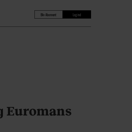
Bliv Abonnent
Log ind
 og Euromans