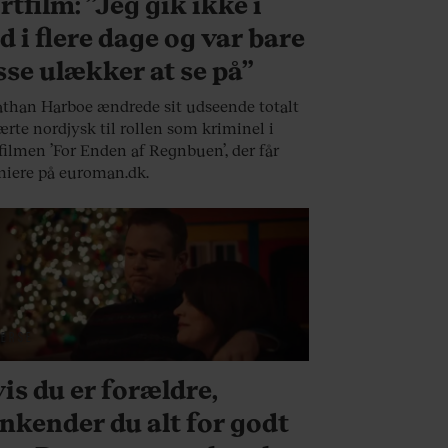
rtfilm: ”Jeg gik ikke i
d i flere dage og var bare
sse ulækker at se på”
than Harboe ændrede sit udseende totalt
ærte nordjysk til rollen som kriminel i
filmen ’For Enden af Regnbuen’, der får
iere på euroman.dk.
VERSE
is du er forældre,
nkender du alt for godt