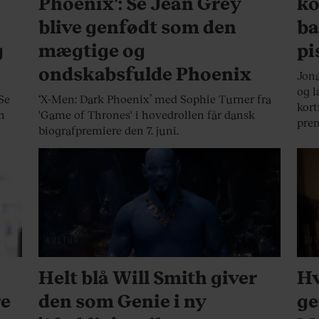
s
Phoenix': Se Jean Grey
ko
blive genfødt som den
ba
g
mægtige og
pi
ondskabsfulde Phoenix
Jona
og l
 Se
‘X-Men: Dark Phoenix’ med Sophie Turner fra
kort
en
'Game of Thrones' i hovedrollen får dansk
prem
biografpremiere den 7. juni.
KULTUR
DI
Helt blå Will Smith giver
Hv
re
den som Genie i ny
ge