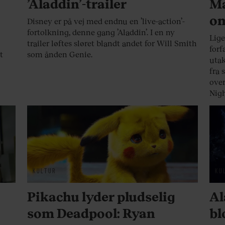
’Aladdin’-trailer
Ma
om
Disney er på vej med endnu en ’live-action’-
fortolkning, denne gang ’Aladdin’. I en ny
Lige
trailer løftes sløret blandt andet for Will Smith
forf
t
som ånden Genie.
uta
fra 
over
Nigh
KULTUR
KU
Pikachu lyder pludselig
Al
som Deadpool: Ryan
bl