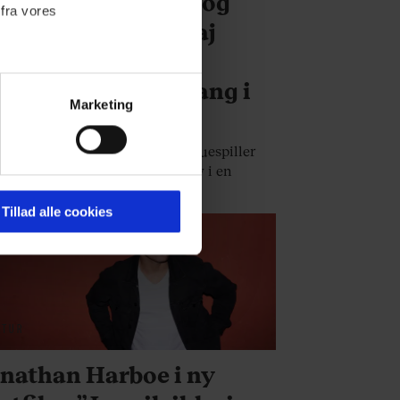
ar du tabt sutten" og
 fra vores
es i hegnet": Nikolaj
ster-Waldau lærer
nity Fair dansk slang i
Marketing
moristisk video
ournalistisk indhold til dig.
aktuellle 'Game of Thrones'-skuespiller
emmeside. Vi indsamler data
æder særdeles veloplagt og sjov i en
er samt til brug for
ideo for Vanity Fair.
ktioner i forbindelse med
Tillad alle cookies
 Du kan læse mere om vores
ermed i både
LTUR
nathan Harboe i ny