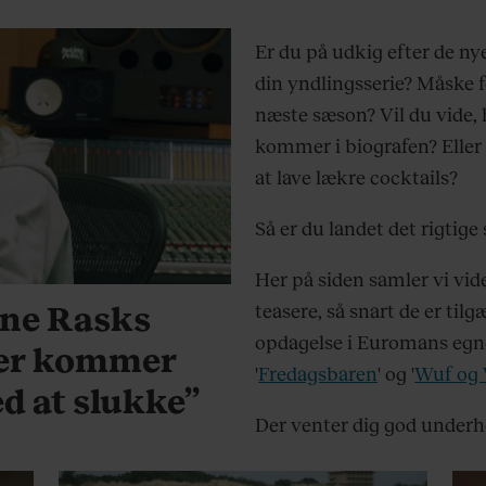
Er du på udkig efter de nyes
din yndlingsserie? Måske f
næste sæson? Vil du vide,
kommer i biografen? Eller 
at lave lækre cocktails?
Så er du landet det rigtige 
Her på siden samler vi vid
une Rasks
teasere, så snart de er til
opdagelse i Euromans egn
déer kommer
'
Fredagsbaren
' og '
Wuf og
ed at slukke”
Der venter dig god underh