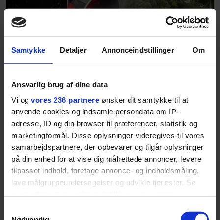
Samtykke
Detaljer
Annonceindstillinger
Om
Ansvarlig brug af dine data
Vi og
vores 236 partnere
ønsker dit samtykke til at
anvende cookies og indsamle persondata om IP-
adresse, ID og din browser til præferencer, statistik og
marketingformål. Disse oplysninger videregives til vores
samarbejdspartnere, der opbevarer og tilgår oplysninger
på din enhed for at vise dig målrettede annoncer, levere
KULTUR
tilpasset indhold, foretage annonce- og indholdsmåling,
lave målgruppeundersøgelser og udvikle tjenester. Se
Afgående Smukfest-
mere information under
indstillinger
og i vores
direktør har kæmpet
persondatapolitik. Du kan altid trække dit samtykke
Samtykkevalg
tilbage eller ændre indstillinger fra vores
Nødvendig