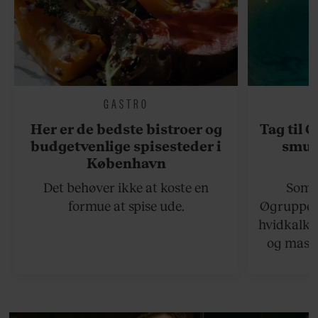
GASTRO
Her er de bedste bistroer og
Tag til 
budgetvenlige spisesteder i
smukk
København
Det behøver ikke at koste en
Somme
formue at spise ude.
Øgruppen 
hvidkalke
og masse
viser v
bedste ø
lan