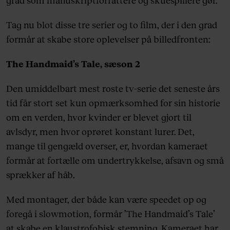
Tag nu blot disse tre serier og to film, der i den grad
formår at skabe store oplevelser på billedfronten:
The Handmaid’s Tale, sæson 2
Den umiddelbart mest roste tv-serie det seneste års
tid får stort set kun opmærksomhed for sin historie
om en verden, hvor kvinder er blevet gjort til
avlsdyr, men hvor oprøret konstant lurer. Det,
mange til gengæld overser, er, hvordan kameraet
formår at fortælle om undertrykkelse, afsavn og små
sprækker af håb.
Med montager, der både kan være speedet op og
foregå i slowmotion, formår ’The Handmaid’s Tale’
at skabe en klaustrofobisk stemning. Kameraet har