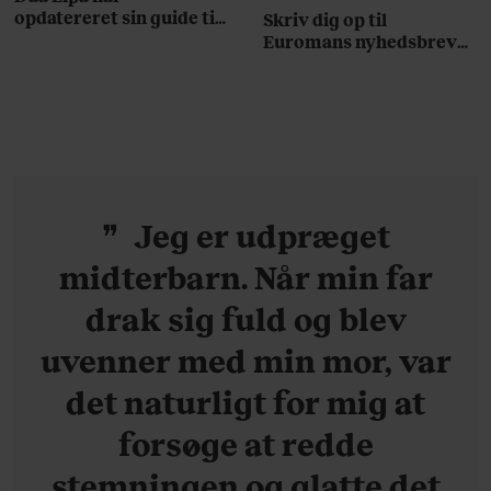
opdatereret sin guide til
Skriv dig op til
København. Og den er –
Euromans nyhedsbrev
ikke overraskende –
her
ganske forudsigelig
Jeg er udpræget
midterbarn. Når min far
drak sig fuld og blev
uvenner med min mor, var
det naturligt for mig at
forsøge at redde
stemningen og glatte det