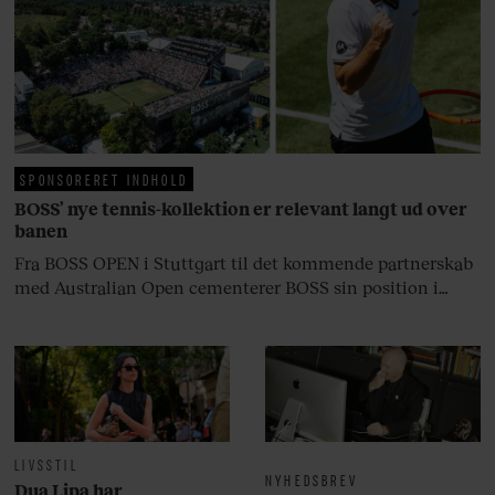
fortællerens plads i et portræt om
arv, angst, familieliv, frygten for
at miste stemmen og den
livsglæde, han nægter at give slip
på.
SPONSORERET INDHOLD
BOSS’ nye tennis-kollektion er relevant langt ud over
banen
Fra BOSS OPEN i Stuttgart til det kommende partnerskab
med Australian Open cementerer BOSS sin position i
krydsfeltet mellem tennis, performance og moderne
livsstil.
LIVSSTIL
NYHEDSBREV
Dua Lipa har