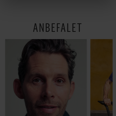
linket, du finder i vores cookiepolitik. Du kan læse mere
shoppe og se på kunst
om vores brug af cookies, samarbejdspartnere og
behandling af dine personoplysninger i forbindelse
hermed i både vores
privatlivspolitik
og
cookiepolitik
.
ANBEFALET