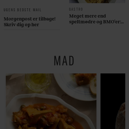
GASTRO
UGENS BEDSTE MAIL
Meget mere end
Morgenpost er tilbage!
speltmødre og BMO’er:
Skriv dig op her
Her er 10 fremragende
restauranter på
Østerbro
MAD