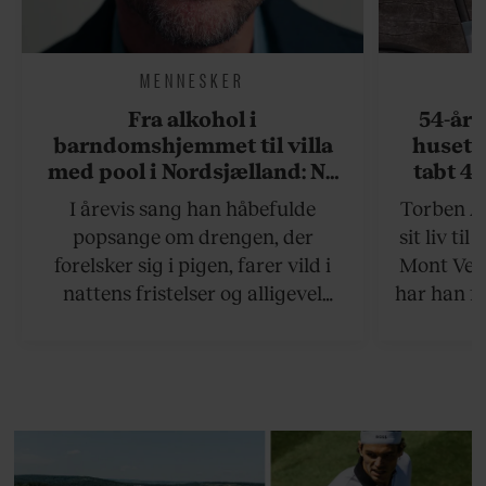
MENNESKER
Fra alkohol i
54-åri
barndomshjemmet til villa
huset 
med pool i Nordsjælland: Nu
tabt 40
skal du høre sandheden om
drøm: 
I årevis sang han håbefulde
Torben An
Rasmus Seebach
skældud 
popsange om drengen, der
sit liv ti
forelsker sig i pigen, farer vild i
Mont Vent
nattens fristelser og alligevel
har han f
finder den lykkelige udgang. Nu,
efter 10 års albumpause, er den
rosenrøde forelskelse trådt i
baggrunden; den naive dreng er
blevet voksen. Her indtager
Danmarks største popstjerne selv