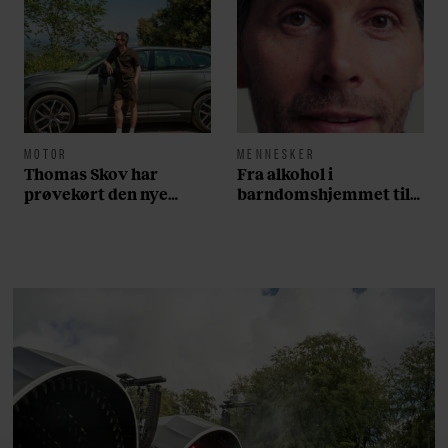
MOTOR
MENNESKER
Thomas Skov har
Fra alkohol i
prøvekørt den nye
barndomshjemmet til
Volvo EX60: ”Den kører
villa med pool i
som et svensk eventyr”
Nordsjælland: Nu skal
du høre sandheden om
Rasmus Seebach