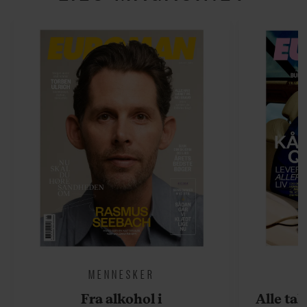
MENNESKER
Fra alkohol i
Alle ta