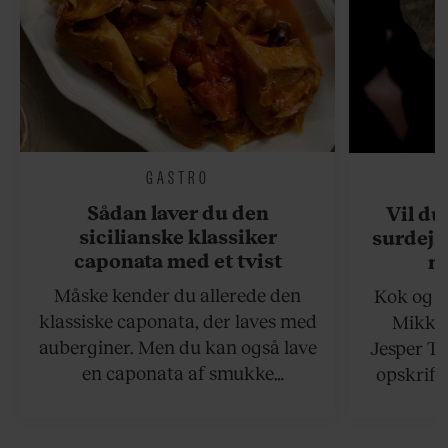
GASTRO
Sådan laver du den
Vil du
sicilianske klassiker
surdejs
caponata med et tvist
n
Måske kender du allerede den
Kok og g
klassiske caponata, der laves med
Mikkel
auberginer. Men du kan også lave
Jesper To
en caponata af smukke
opskrift 
artiskokker. Servér den lun eller
som ka
ved stuetemperatur med godt
måltider –