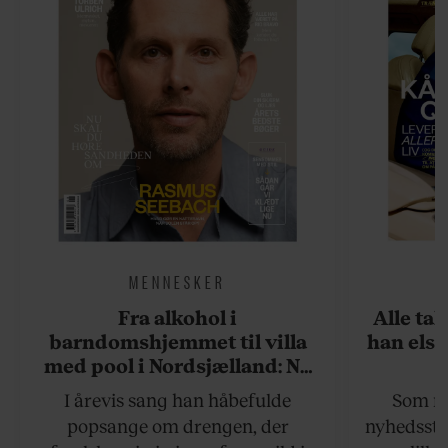
MENNESKER
Fra alkohol i
Alle ta
barndomshjemmet til villa
han elsk
med pool i Nordsjælland: Nu
skal du høre sandheden om
I årevis sang han håbefulde
Som na
Rasmus Seebach
popsange om drengen, der
nyhedsstr