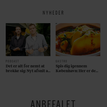
NYHEDER
PODCAST
GASTRO
Det er alt for nemt at
Spis dig igennem
brokke sig: Nyt afsnit af
København: Her er de
’Arbejdstitel’ handler
bedste madmarkeder
om alt det, der gør
verden lidt sjovere og
hverdagen lidt lysere
ANBEFALET