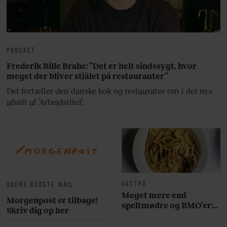
PODCAST
Frederik Bille Brahe: ”Det er helt sindssygt, hvor
meget der bliver stjålet på restauranter”
Det fortæller den danske kok og restauratør om i det nye
afsnit af ’Arbejdstitel’.
GASTRO
UGENS BEDSTE MAIL
Meget mere end
Morgenpost er tilbage!
speltmødre og BMO’er:
Skriv dig op her
Her er 10 fremragende
restauranter på