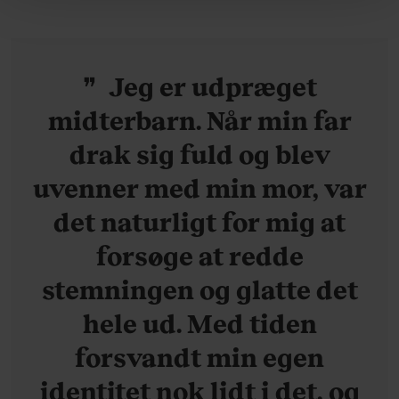
behandling af dine personoplysninger i forbindelse
hermed i både vores
privatlivspolitik
og
cookiepolitik
.
Jeg er udpræget
midterbarn. Når min far
drak sig fuld og blev
uvenner med min mor, var
det naturligt for mig at
forsøge at redde
stemningen og glatte det
hele ud. Med tiden
forsvandt min egen
identitet nok lidt i det, og