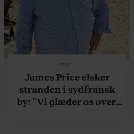
LIVSSTIL
James Price elsker
stranden i sydfransk
by: ”Vi glæder os over,
når vi kan være her i
ydersæsonerne, hvor