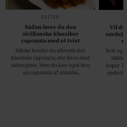
GASTRO
Sådan laver du den
Vil du
sicilianske klassiker
surdejs
caponata med et tvist
n
Måske kender du allerede den
Kok og g
klassiske caponata, der laves med
Mikkel
auberginer. Men du kan også lave
Jesper To
en caponata af smukke
opskrift 
artiskokker. Servér den lun eller
som ka
ved stuetemperatur med godt
måltider –
brød til.