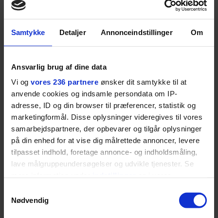
barndomshjemmet til villa
huset 
med pool i Nordsjælland: Nu
tabt 40
skal du høre sandheden om
drøm: 
Samtykke
Detaljer
Annonceindstillinger
Om
I årevis sang han håbefulde
Torben An
Rasmus Seebach
skældud 
popsange om drengen, der
sit liv ti
forelsker sig i pigen, farer vild i
Mont Vent
Ansvarlig brug af dine data
nattens fristelser og alligevel
har han f
Vi og
vores 236 partnere
ønsker dit samtykke til at
finder den lykkelige udgang. Nu,
anvende cookies og indsamle persondata om IP-
efter 10 års albumpause, er den
adresse, ID og din browser til præferencer, statistik og
rosenrøde forelskelse trådt i
marketingformål. Disse oplysninger videregives til vores
baggrunden; den naive dreng er
samarbejdspartnere, der opbevarer og tilgår oplysninger
blevet voksen. Her indtager
på din enhed for at vise dig målrettede annoncer, levere
Danmarks største popstjerne selv
tilpasset indhold, foretage annonce- og indholdsmåling,
fortællerens plads i et portræt om
lave målgruppeundersøgelser og udvikle tjenester. Se
arv, angst, familieliv, frygten for
mere information under
indstillinger
og i vores
at miste stemmen og den
persondatapolitik. Du kan altid trække dit samtykke
Samtykkevalg
tilbage eller ændre indstillinger fra vores
livsglæde, han nægter at give slip
Nødvendig
"Cookiedeklaration", eller ved at trykke på "Privacy
på.