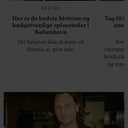
GASTRO
Her er de bedste bistroer og
Tag til 
budgetvenlige spisesteder i
smukk
København
Det behøver ikke at koste en
Somme
formue at spise ude.
Øgruppen 
hvidkalke
og masse
viser v
bedste ø
lan