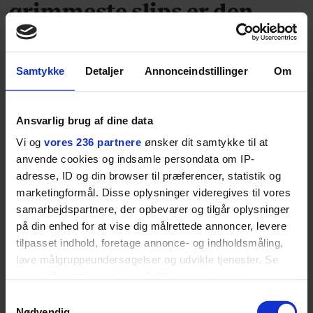
grimmeste slips er den
bedste gave, jeg
nogensinde har fået
Samtykke
Detaljer
Annonceindstillinger
Om
Hvad er den bedste og den værste gave, du har
fået og givet? Det spørger vi her journalist Esben
Ansvarlig brug af dine data
Bjerre om.
Vi og
vores 236 partnere
ønsker dit samtykke til at
anvende cookies og indsamle persondata om IP-
adresse, ID og din browser til præferencer, statistik og
marketingformål. Disse oplysninger videregives til vores
samarbejdspartnere, der opbevarer og tilgår oplysninger
på din enhed for at vise dig målrettede annoncer, levere
tilpasset indhold, foretage annonce- og indholdsmåling,
lave målgruppeundersøgelser og udvikle tjenester. Se
MODE
mere information under
indstillinger
og i vores
persondatapolitik. Du kan altid trække dit samtykke
Samtykkevalg
Esben Bjerre: ’Det er ikke
tilbage eller ændre indstillinger fra vores
Nødvendig