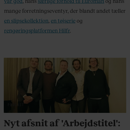
var god
, hans
særlige forhold til Euroman
og hans
mange forretningseventyr, der blandt andet tæller
en slipsekollektion
,
en tøjserie
og
rengøringsplatformen Hilfr
.
PODCAST
Nyt afsnit af 'Arbejdstitel':