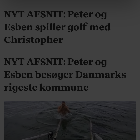
linket, du finder i vores cookiepolitik. Du kan læse mere
om vores brug af cookies, samarbejdspartnere og
NYT AFSNIT: Peter og
behandling af dine personoplysninger i forbindelse
Esben spiller golf med
hermed i både vores
privatlivspolitik
og
cookiepolitik
.
Christopher
KULTUR
NYT AFSNIT: Peter og
Esben besøger Danmarks
rigeste kommune