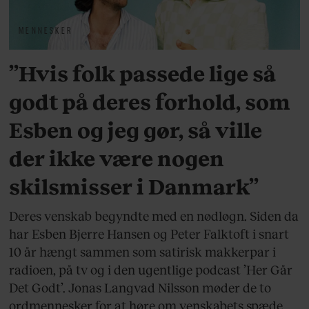
MENNESKER
”Hvis folk passede lige så
godt på deres forhold, som
Esben og jeg gør, så ville
der ikke være nogen
skilsmisser i Danmark”
Deres venskab begyndte med en nødløgn. Siden da
har Esben Bjerre Hansen og Peter Falktoft i snart
10 år hængt sammen som satirisk makkerpar i
radioen, på tv og i den ugentlige podcast ’Her Går
Det Godt’. Jonas Langvad Nilsson møder de to
ordmennesker for at høre om venskabets spæde