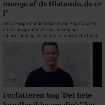
mange af de tilstande, de er
i”
Den 74-årige mandeforsker Svend Aage Madsen
om at forsøge at finde Gud, om mænds
udfordringer og om et oprør, der begyndte tidligt.
LIVSSTIL
Forfatteren bag ’Det hele
handler ikke om dig’: ”Jeg