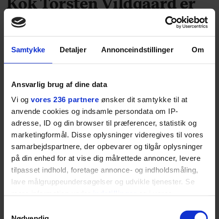
Kok Torsten Vildgaard er
rykket til Dubai: ”Det har
vist sig at være en
Samtykke
Detaljer
Annonceindstillinger
Om
udfordring at skaffe
råvarer af den kvalitet, vi
Ansvarlig brug af dine data
arbejder med”
Vi og
vores 236 partnere
ønsker dit samtykke til at
anvende cookies og indsamle persondata om IP-
Torsten Vildgaard regnes for at være en af
adresse, ID og din browser til præferencer, statistik og
marketingformål. Disse oplysninger videregives til vores
Danmarks bedste kokke. Ad to omgange var han
samarbejdspartnere, der opbevarer og tilgår oplysninger
en af de vigtigste hjerner bag Nomas kulinariske
på din enhed for at vise dig målrettede annoncer, levere
profil, og i den mellemliggende periode havde han
tilpasset indhold, foretage annonce- og indholdsmåling,
stor succes med restauranten Studio. Planerne om
lave målgruppeundersøgelser og udvikle tjenester. Se
egen restaurant i København var kørt i stilling,
mere information under
indstillinger
og i vores
men coronapandemien satte en kæp i hjulet på
persondatapolitik. Du kan altid trække dit samtykke
Samtykkevalg
den drøm. Det bragte imidlertid nye muligheder
tilbage eller ændre indstillinger fra vores
Nødvendig