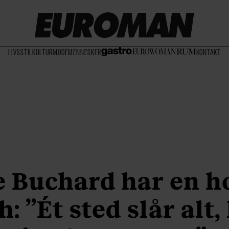
LIVSSTIL
KULTUR
MODE
MENNESKER
KONTAKT
e Buchard har en ho
h: ”Ét sted slår alt