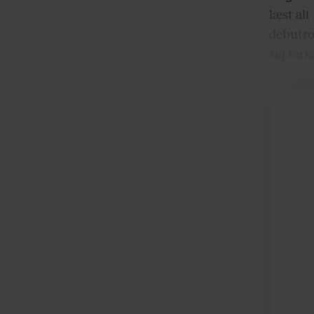
læst al
debutro
sig fork