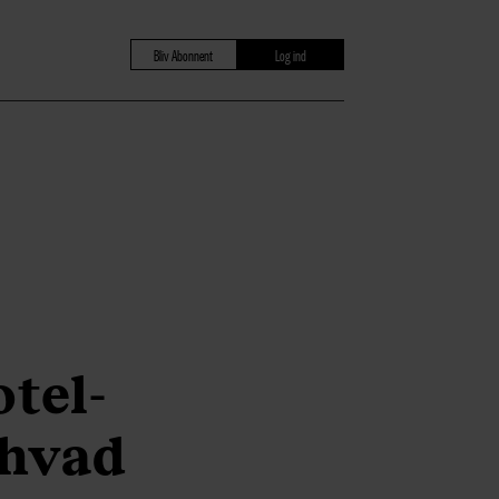
Bliv Abonnent
Log ind
tel-
, hvad