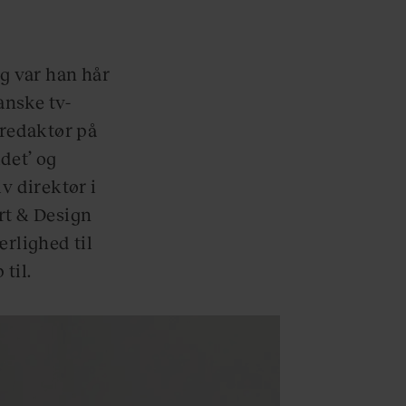
ig var han hår
anske tv-
fredaktør på
det’ og
v direktør i
rt & Design
ærlighed til
til.