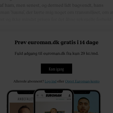
t af ham, men senest, og dermed lidt bagvendt, hans
man ’Sauna’, der lærte mig noget om transmiljøet, om at
ert og ikke mindst prisen for det åbne seksuelle forhold.
Prøv euroman.dk gratis i 14 dage
Fuld adgang til euroman.dk fra kun 29 kr./md.
Kom igang
Allerede abonnent?
Log ind
eller
Opret Euroman-konto