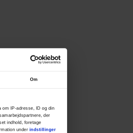
Om
a om IP-adresse, ID og din
s samarbejdspartnere, der
set indhold, foretage
ormation under
indstillinger