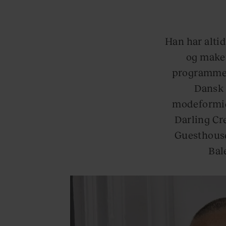
Han har altid
og makeu
programmer,
Dansk 
modeformidl
Darling Cr
Guesthouse.
Bal