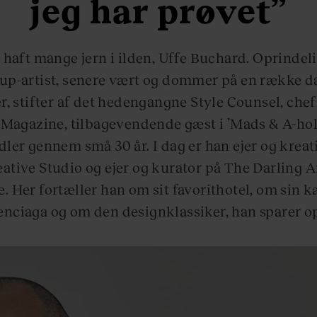
jeg har prøvet”
 haft mange jern i ilden, Uffe Buchard. Oprindel
p-artist, senere vært og dommer på en række d
 stifter af det hedengangne Style Counsel, che
Magazine, tilbagevendende gæst i ’Mads & A-hol
er gennem små 30 år. I dag er han ejer og kreati
eative Studio og ejer og kurator på The Darling A
 Her fortæller han om sit favorithotel, om sin k
enciaga og om den designklassiker, han sparer op 