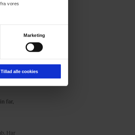
 fra vores
Helle
levet
Marketing
 masker
ournalistisk indhold til dig.
emmeside. Vi indsamler data
er samt til brug for
ktioner i forbindelse med
også
Tillad alle cookies
ige en
 Du kan læse mere om vores
n far,
ermed i både
ab. Har