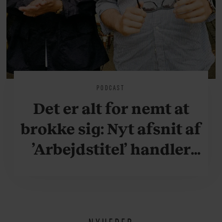
PODCAST
Det er alt for nemt at
brokke sig: Nyt afsnit af
’Arbejdstitel’ handler
om alt det, der gør
verden lidt sjovere og
hverdagen lidt lysere