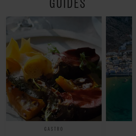
GUIDES
fredeligt”
GASTRO