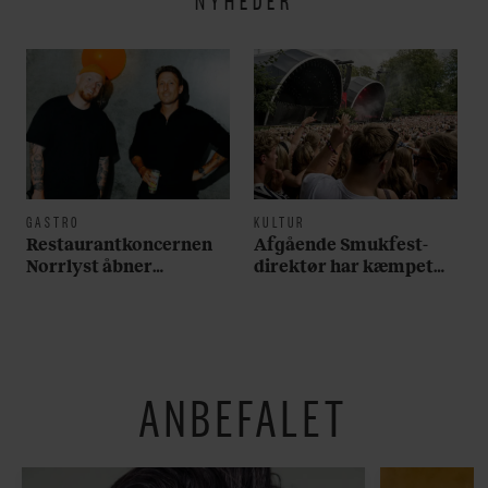
NYHEDER
GASTRO
KULTUR
Restaurantkoncernen
Afgående Smukfest-
Norrlyst åbner
direktør har kæmpet
burgerrestaurant med
for anti-dagligdag i 46
Casper Drømme
år: ”Det er blevet
utroligt svært bare at
være menneske”
ANBEFALET