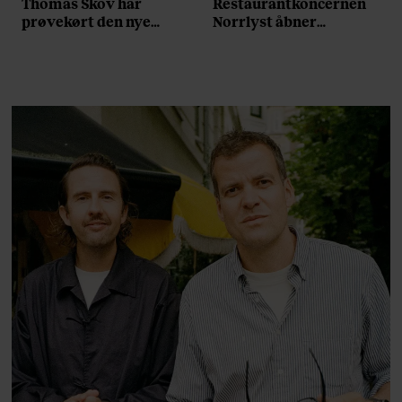
Thomas Skov har
Restaurantkoncernen
prøvekørt den nye
Norrlyst åbner
Volvo EX60: ”Den kører
burgerrestaurant med
som et svensk eventyr”
Casper Drømme