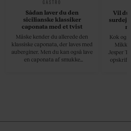
GASTRO
Sådan laver du den
Vil du
sicilianske klassiker
surdejs
caponata med et tvist
n
Måske kender du allerede den
Kok og g
klassiske caponata, der laves med
Mikkel
auberginer. Men du kan også lave
Jesper To
en caponata af smukke
opskrift 
artiskokker. Servér den lun eller
som ka
ved stuetemperatur med godt
måltider –
brød til.