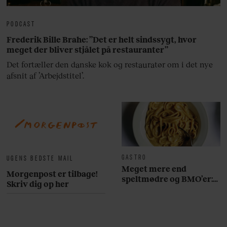
PODCAST
Frederik Bille Brahe: ”Det er helt sindssygt, hvor
meget der bliver stjålet på restauranter”
Det fortæller den danske kok og restauratør om i det nye
afsnit af ’Arbejdstitel’.
GASTRO
UGENS BEDSTE MAIL
Meget mere end
Morgenpost er tilbage!
speltmødre og BMO’er:
Skriv dig op her
Her er 10 fremragende
restauranter på
Østerbro