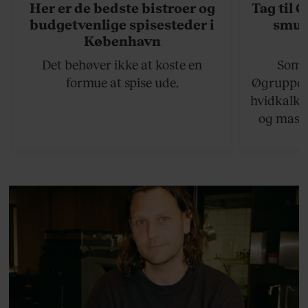
Her er de bedste bistroer og
Tag til 
budgetvenlige spisesteder i
smukk
København
Det behøver ikke at koste en
Somme
formue at spise ude.
Øgruppen 
hvidkalke
og masse
viser v
bedste ø
lan