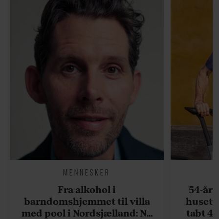
MENNESKER
Fra alkohol i
54-åri
barndomshjemmet til villa
huset 
med pool i Nordsjælland: Nu
tabt 40