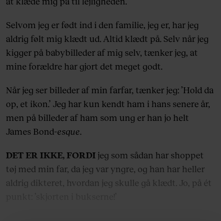
at klæde mig på til lejligheden.
Selvom jeg er født ind i den familie, jeg er, har jeg
aldrig følt mig klædt ud. Altid klædt på. Selv når jeg
kigger på babybilleder af mig selv, tænker jeg, at
mine forældre har gjort det meget godt.
Når jeg ser billeder af min farfar, tænker jeg: ’Hold da
op, et ikon.’ Jeg har kun kendt ham i hans senere år,
men på billeder af ham som ung er han jo helt
James Bond-
esque
.
DET ER IKKE, FORDI
jeg som sådan har shoppet
tøj med min far, da jeg var yngre, og han har heller
aldrig dikteret, hvordan jeg skulle gå klædt. Jo, på ét
punkt: ’skjorten i bukserne!’