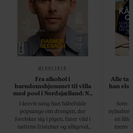
MENNESKER
Fra alkohol i
Alle ta
barndomshjemmet til villa
han elsk
med pool i Nordsjælland: Nu
skal du høre sandheden om
I årevis sang han håbefulde
Som na
Rasmus Seebach
popsange om drengen, der
nyhedsstr
forelsker sig i pigen, farer vild i
en lill
nattens fristelser og alligevel
mens an