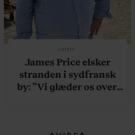
LIVSSTIL
James Price elsker
stranden i sydfransk
by: ”Vi glæder os over,
når vi kan være her i
ydersæsonerne, hvor
der er lidt mere