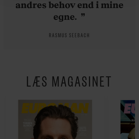
andres behov end i mine
hermed i både vores
privatlivspolitik
og
cookiepolitik
.
egne.
RASMUS SEEBACH
LÆS MAGASINET