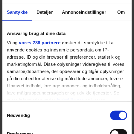
BOSS’ nye tennis-kollektion er relevant langt ud over
banen
Samtykke
Detaljer
Annonceindstillinger
Om
Fra BOSS OPEN i Stuttgart til det kommende partnerskab
med Australian Open cementerer BOSS sin position i
Ansvarlig brug af dine data
krydsfeltet mellem tennis, performance og moderne
livsstil.
Vi og
vores 236 partnere
ønsker dit samtykke til at
anvende cookies og indsamle persondata om IP-
adresse, ID og din browser til præferencer, statistik og
marketingformål. Disse oplysninger videregives til vores
samarbejdspartnere, der opbevarer og tilgår oplysninger
LIVSSTIL
NYHEDSBREV
på din enhed for at vise dig målrettede annoncer, levere
Dua Lipa har
tilpasset indhold, foretage annonce- og indholdsmåling,
opdatereret sin guide til
Skriv dig op til
lave målgruppeundersøgelser og udvikle tjenester. Se
København. Og den er –
Euromans nyhedsbrev
ikke overraskende –
mere information under
indstillinger
og i vores
her
ganske forudsigelig
persondatapolitik. Du kan altid trække dit samtykke
Samtykkevalg
tilbage eller ændre indstillinger fra vores
Nødvendig
"Cookiedeklaration", eller ved at trykke på "Privacy
trigger" ikonet.
Præferencer