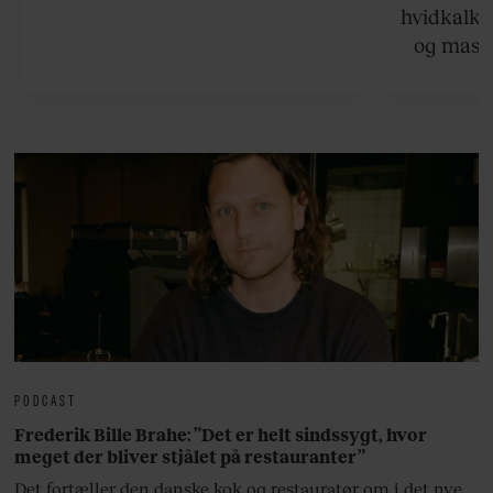
hvidkalke
og masse
viser v
bedste ø
lan
PODCAST
Frederik Bille Brahe: ”Det er helt sindssygt, hvor
meget der bliver stjålet på restauranter”
Det fortæller den danske kok og restauratør om i det nye