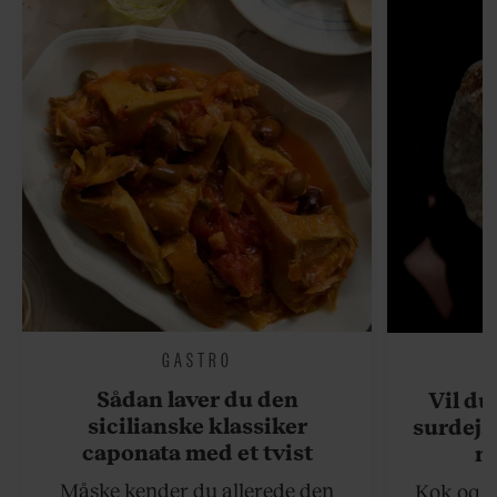
GASTRO
Sådan laver du den
Vil du
sicilianske klassiker
surdejs
caponata med et tvist
n
Måske kender du allerede den
Kok og g