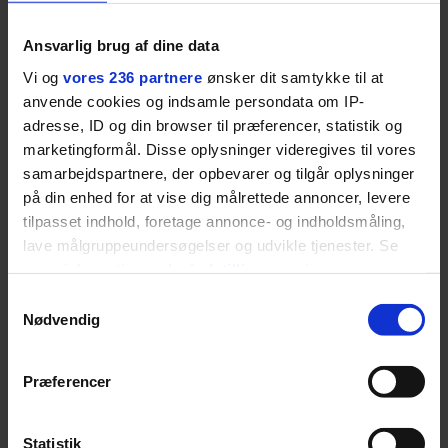
livsstil.
Ansvarlig brug af dine data
Vi og
vores 236 partnere
ønsker dit samtykke til at
anvende cookies og indsamle persondata om IP-
LIVSSTIL
adresse, ID og din browser til præferencer, statistik og
NYHEDSBREV
Dua Lipa har
marketingformål. Disse oplysninger videregives til vores
opdatereret sin guide til
Skriv dig op til
samarbejdspartnere, der opbevarer og tilgår oplysninger
København. Og den er –
Euromans nyhedsbrev
på din enhed for at vise dig målrettede annoncer, levere
ikke overraskende –
her
tilpasset indhold, foretage annonce- og indholdsmåling,
ganske forudsigelig
lave målgruppeundersøgelser og udvikle tjenester. Se
mere information under
indstillinger
og i vores
persondatapolitik. Du kan altid trække dit samtykke
Samtykkevalg
tilbage eller ændre indstillinger fra vores
Nødvendig
"Cookiedeklaration", eller ved at trykke på "Privacy
Jeg er udpræget
trigger" ikonet.
Præferencer
midterbarn. Når min far
Dine valg anvendes på hele websitet.
drak sig fuld og blev
Statistik