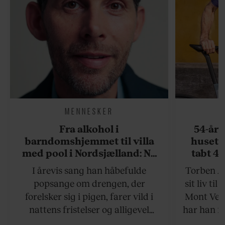
MENNESKER
Fra alkohol i
54-åri
barndomshjemmet til villa
huset 
med pool i Nordsjælland: Nu
tabt 40
skal du høre sandheden om
drøm: 
I årevis sang han håbefulde
Torben An
Rasmus Seebach
skældud 
popsange om drengen, der
sit liv ti
forelsker sig i pigen, farer vild i
Mont Vent
nattens fristelser og alligevel
har han f
finder den lykkelige udgang. Nu,