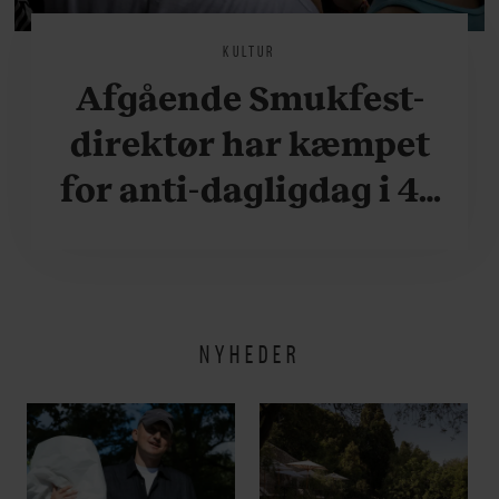
KULTUR
Afgående Smukfest-
direktør har kæmpet
for anti-dagligdag i 46
år: ”Det er blevet
utroligt svært bare at
være menneske”
NYHEDER