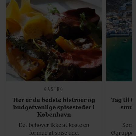
GASTRO
Her er de bedste bistroer og
Tag til 
budgetvenlige spisesteder i
smukk
København
Det behøver ikke at koste en
Somme
formue at spise ude.
Øgruppen 