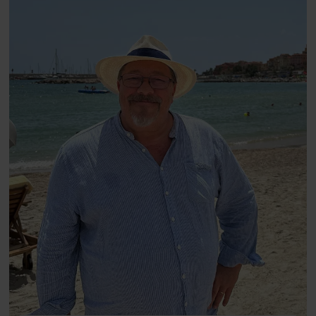
Danmarks største popstjerne selv
fortællerens plads i et portræt om
arv, angst, familieliv, frygten for
at miste stemmen og den
livsglæde, han nægter at give slip
på.