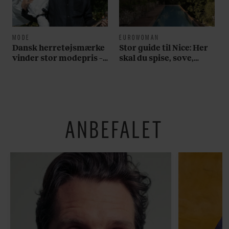
MODE
EUROWOMAN
Dansk herretøjsmærke
Stor guide til Nice: Her
vinder stor modepris –
skal du spise, sove,
og en masse penge
bade, drikke vin,
shoppe og se på kunst
ANBEFALET