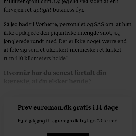
milliliter grønt slim. Og jeg sad ved siden af en i
forvejen ret
uptight
business-fyr.
Så jeg bad til Vorherre, personalet og SAS om, at han
ikke opdagede den gigantiske mængde snot, jeg
jonglerede rundt med. Der er ikke noget værre end
at føle sig som et ulækkert menneske i et lukket
rum i 10 kilometers højde.”
Hvornår har du senest fortalt din
kæreste, at du elsker hende?
Prøv euroman.dk gratis i 14 dage
Fuld adgang til euroman.dk fra kun 29 kr./md.