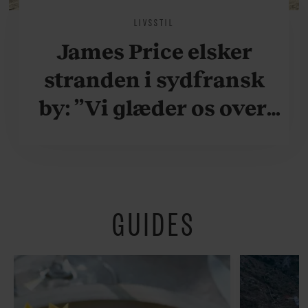
LIVSSTIL
James Price elsker
stranden i sydfransk
by: ”Vi glæder os over,
når vi kan være her i
ydersæsonerne, hvor
der er lidt mere
GUIDES
fredeligt”