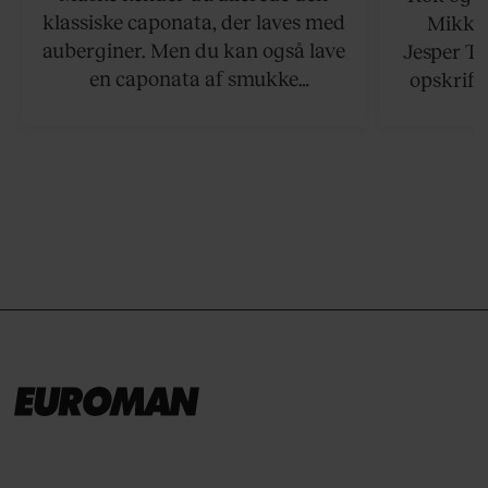
klassiske caponata, der laves med
Mikkel
auberginer. Men du kan også lave
Jesper To
en caponata af smukke
opskrift 
artiskokker. Servér den lun eller
som ka
ved stuetemperatur med godt
måltider –
brød til.