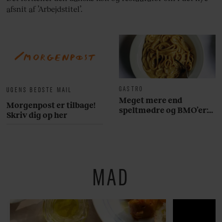
afsnit af ’Arbejdstitel’.
GASTRO
UGENS BEDSTE MAIL
Meget mere end
Morgenpost er tilbage!
speltmødre og BMO’er:
Skriv dig op her
Her er 10 fremragende
restauranter på
Østerbro
MAD