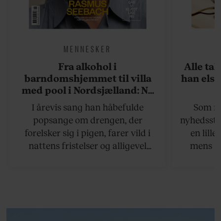
MENNESKER
Fra alkohol i
Alle ta
barndomshjemmet til villa
han elsk
med pool i Nordsjælland: Nu
skal du høre sandheden om
I årevis sang han håbefulde
Som na
Rasmus Seebach
popsange om drengen, der
nyhedsstr
forelsker sig i pigen, farer vild i
en lill
nattens fristelser og alligevel
mens an
finder den lykkelige udgang. Nu,
definer
efter 10 års albumpause, er den
mandlig
rosenrøde forelskelse trådt i
hvor 
baggrunden; den naive dreng er
insisterer
blevet voksen. Her indtager