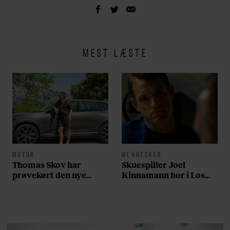
MEST LÆSTE
MOTOR
MENNESKER
Thomas Skov har
Skuespiller Joel
prøvekørt den nye
Kinnamann bor i Los
Volvo EX60: ”Den kører
Angeles og elsker sin
som et svensk eventyr”
morgenrutine: ”Jeg
laver 300 squats og 200
armbøjninger hver
morgen”