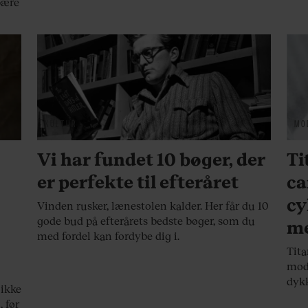
bære
KULTUR
MO
Vi har fundet 10 bøger, der
Ti
er perfekte til efteråret
ca
cy
Vinden rusker, lænestolen kalder. Her får du 10
gode bud på efterårets bedste bøger, som du
me
med fordel kan fordybe dig i.
Tita
mods
dykk
 ikke
, før