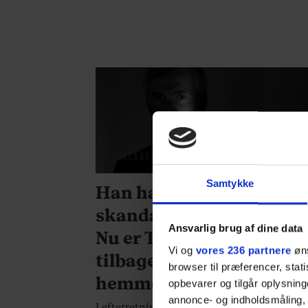
MENNESKER
Samtykke
Han har overlevet den e
skandale efter den ande
Ansvarlig brug af dine data
Nu er Thomas Ahrenkiel
Vi og
vores 236 partnere
øns
tilbage i landets
browser til præferencer, stat
hemmeligste job
opbevarer og tilgår oplysning
annonce- og indholdsmåling,
I efterretningsverdenen beskrives han so