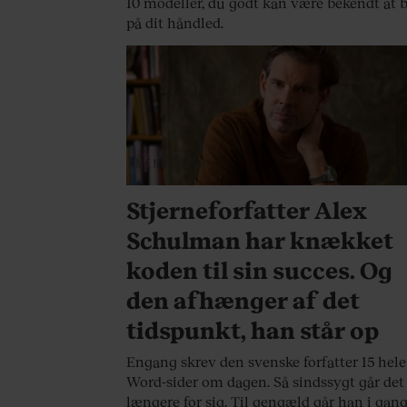
10 modeller, du godt kan være bekendt at 
på dit håndled.
MENNESKER
Stjerneforfatter Alex
Schulman har knækket
koden til sin succes. Og
den afhænger af det
tidspunkt, han står op
Engang skrev den svenske forfatter 15 hele
Word-sider om dagen. Så sindssygt går det
længere for sig. Til gengæld går han i gang