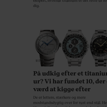
ekspert, hvornår titanium er det rette ur fo
dig.
MODE
På udkig efter et titani
ur? Vi har fundet 10, der
værd at kigge efter
De er lettere, stærkere og mere
modstandsdygtig over for rust end stål. He