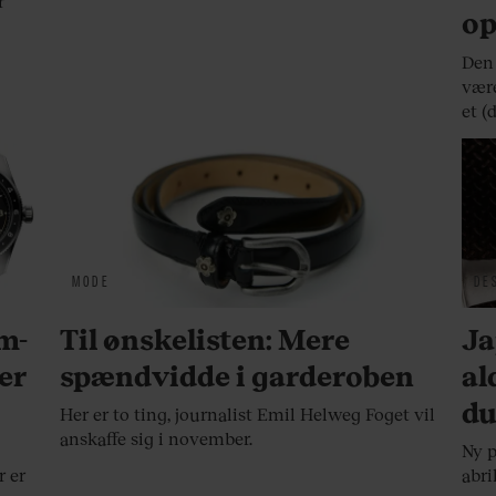
r
op
Den 
være
et (
MODE
DE
um-
Til ønskelisten: Mere
Ja
 er
spændvidde i garderoben
al
du
Her er to ting, journalist Emil Helweg Foget vil
anskaffe sig i november.
Ny 
r er
abri