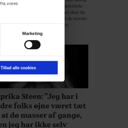
 fra vores
le, og udbuddet er større end nogensinde.
hvilken bil (og hvilket bilmærke) skal du
e? Her er vores favoritter blandt de nyeste
ller – i fire forskellige kategorier.
Marketing
ournalistisk indhold til dig.
emmeside. Vi indsamler data
er samt til brug for
ktioner i forbindelse med
Tillad alle cookies
NNESKER
 Du kan læse mere om vores
prika Steen: ”Jeg har i
ermed i både
dre folks øjne været tæt
 at dø masser af gange,
n jeg har ikke selv