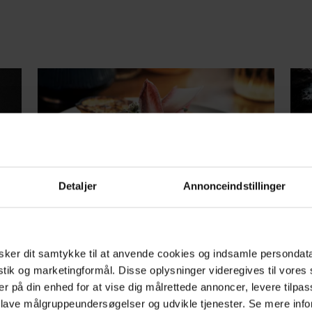
GASTRO
MO
Detaljer
Annonceindstillinger
ne
Nu er det jul igen: Her er 11
De
n.
gode steder at indtage din
fa
julefrokost
fu
ker dit samtykke til at anvende cookies og indsamle persondat
12
Vi kommer hele landet rundt.
istik og marketingformål. Disse oplysninger videregives til vore
be
er på din enhed for at vise dig målrettede annoncer, levere tilpas
 lave målgruppeundersøgelser og udvikle tjenester. Se mere inf
m en
Udvi