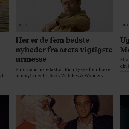
MODE
OM
Her er de fem bedste
Ug
nyheder fra årets vigtigste
Mo
urmesse
Morg
din 
Euromans ur-redaktør Brian Lykke fremhæver
vi
fem nyheder fra årets Watches & Wonders.