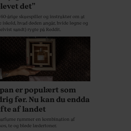
levet det”
60-årige skuespiller og instruktør om at
 iskold, hvad døden angår, hvide løgne og
delvist sandt) rygte på Reddit.
SIGN
pan er populært som
drig før. Nu kan du endda
fte af landet
parfume rummer en kombination af
kos, te og bløde lædertoner.