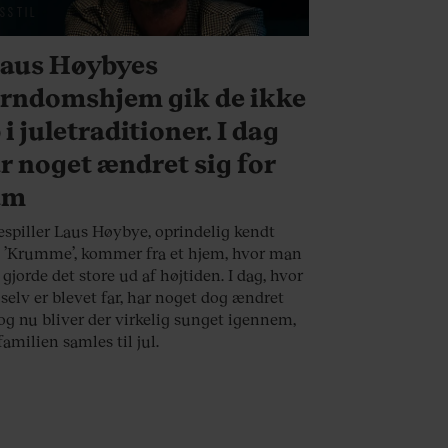
VSSTIL
Laus Høybyes
rndomshjem gik de ikke
 i juletraditioner. I dag
r noget ændret sig for
am
spiller Laus Høybye, oprindelig kendt
 ’Krumme’, kommer fra et hjem, hvor man
 gjorde det store ud af højtiden. I dag, hvor
selv er blevet far, har noget dog ændret
 og nu bliver der virkelig sunget igennem,
familien samles til jul.