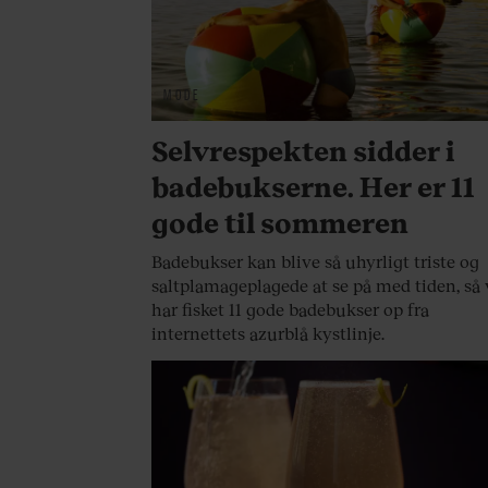
MODE
Selvrespekten sidder i
badebukserne. Her er 11
gode til sommeren
Badebukser kan blive så uhyrligt triste og
saltplamageplagede at se på med tiden, så 
har fisket 11 gode badebukser op fra
internettets azurblå kystlinje.