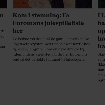
KULTUR
LI
an
Kom i stemning: Få
I 
Euromans julespilleliste
ba
her
op
ark
ret
ha
De bedste versioner af de gamle amerikanske
klassikere krydret med tidens mest fortrinlige
h
nen
danske julenumre. Som en gave direkte fra
julemandens værksted får du her Euromans
Skue
bud på det perfekte lydtapet til juledagene.
som
ikke
han 
sig,
når 