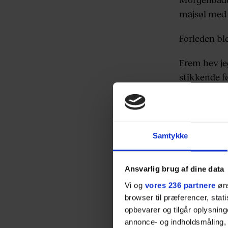
majsøl med 
Forleden ble
Frem hev je
stikkende fø
at indrømme
novemberda
I den zambi
Samtykke
restaurant,
bogstaverne
Ansvarlig brug af dine data
Spørgsmålen
Vi og
vores 236 partnere
øns
browser til præferencer, stat
Hvem i alve
opbevarer og tilgår oplysning
til Afrikas 
annonce- og indholdsmåling,