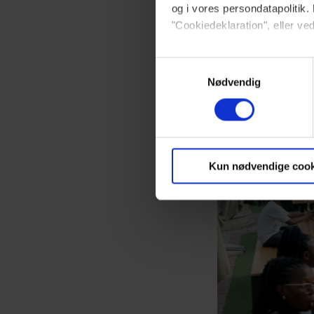
og i vores persondatapolitik. 
"Cookiedeklaration", eller ved
Dine valg anvendes på hele w
Samtykkevalg
Nødvendig
Vi ønsker dit samtykke til at 
Vi anvender egne cookies og c
om IP, ID og din browser for a
markedsføring, så vi kan opti
Kun nødvendige cook
sociale medier.
Du kan til enhver tid trække 
brug af cookies, samarbejdsp
vores
privatlivspolitik
og
co