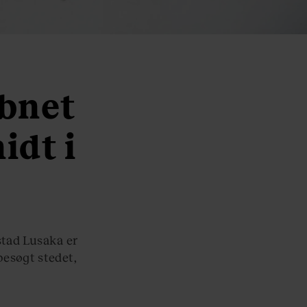
åbnet
idt i
stad Lusaka er
besøgt stedet,