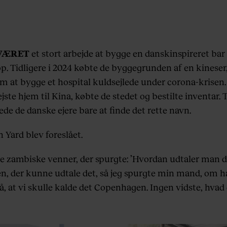
VÆRET
et stort arbejde at bygge en danskinspireret bar
op. Tidligere i 2024 købte de byggegrunden af en kineser
m at bygge et hospital kuldsejlede under corona-krisen.
jste hjem til Kina, købte de stedet og bestilte inventar. T
de de danske ejere bare at finde det rette navn.
Yard blev foreslået.
le zambiske venner, der spurgte: ’Hvordan udtaler man d
en, der kunne udtale det, så jeg spurgte min mand, om 
å, at vi skulle kalde det Copenhagen. Ingen vidste, hvad