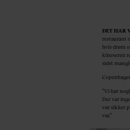
DET HAR 
restaurant 
hvis drøm o
kineseren re
sidst mangle
Copenhagen 
”Vi har nog
Der var ing
var sikker p
var.”