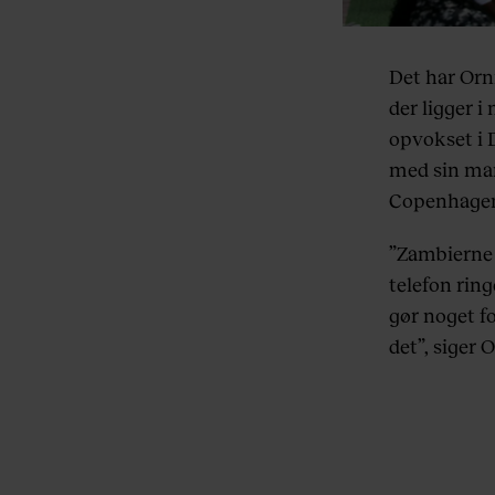
Det har Orn
der ligger 
opvokset i 
med sin man
Copenhagen
”Zambierne k
telefon ring
gør noget fo
det”, siger