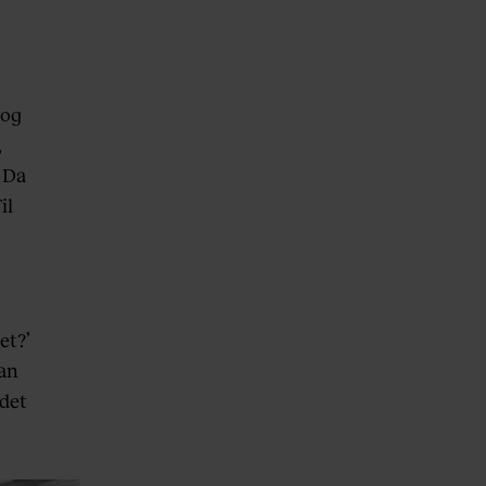
 og
,
 Da
il
et?’
han
 det