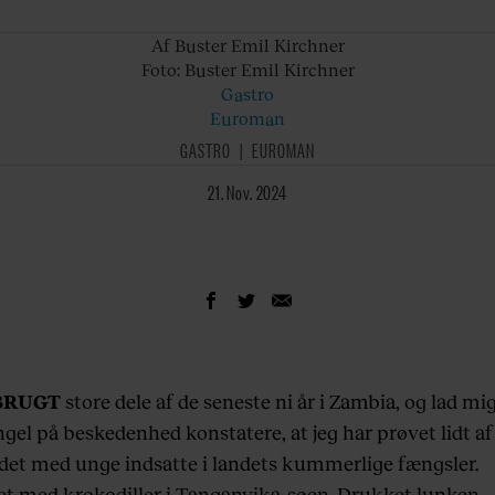
Af Buster
Emil Kirchner
Foto: Buster
Emil Kirchner
Gastro
Euroman
GASTRO
EUROMAN
21. Nov. 2024
BRUGT
store dele af de seneste ni år i Zambia, og lad mig 
el på beskedenhed konstatere, at jeg har prøvet lidt af
jdet med unge indsatte i landets kummerlige fængsler.
 med krokodiller i Tanganyika-søen. Drukket lunken