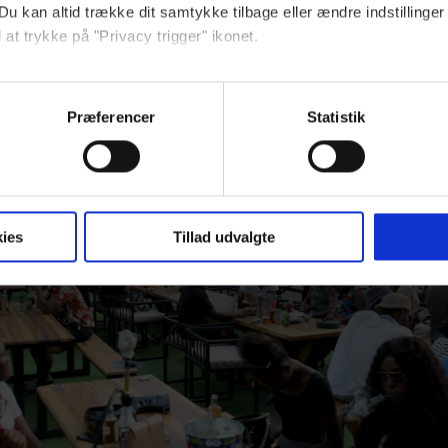
Du kan altid trække dit samtykke tilbage eller ændre indstillinger
 at trykke på "Privacy trigger" ikonet.
ebsitet.
Præferencer
Statistik
indsamle og bruge data for at kunne levere og finansiere relevant j
ookies fra tredjeparter til at at optimere dit besøg på vores hj
t sikre funktionalitet, generere statistik og huske dine præferenc
mere vores reklametiltag på sociale medier og til at vise dig fun
ies
Tillad udvalgte
dit samtykke tilbage via linket, du finder i vores cookiepolitik.
artnere og behandling af dine personoplysninger i forbindelse h
okiepolitik
.