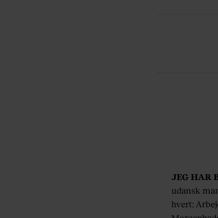
JEG HAR 
udansk mang
hvert: Arbe
Morgenbadet