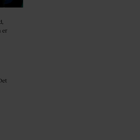
d,
 er
 Det