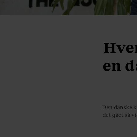
Hvem
en d
Den danske ku
det gået så v