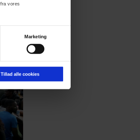
 fra vores
Marketing
ournalistisk indhold til dig.
emmeside. Vi indsamler data
er samt til brug for
ktioner i forbindelse med
Tillad alle cookies
 Du kan læse mere om vores
ermed i både