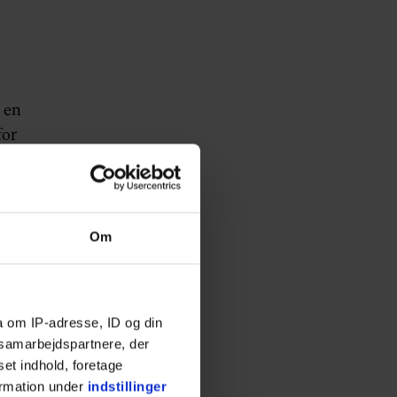
 en
for
fuld
r og
Om
r
a om IP-adresse, ID og din
s samarbejdspartnere, der
atte
set indhold, foretage
ormation under
indstillinger