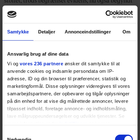
stoffet, trods begrænset evidens, nu også begyndt
at finde indpas i parterapien, når forholdet skal
have støttehjul. Men vil lignende tendenser sprede
sig i Danmark? Fire eksperter er vidt uenige.
Samtykke
Detaljer
Annonceindstillinger
Om
Ansvarlig brug af dine data
Vi og
vores 236 partnere
ønsker dit samtykke til at
anvende cookies og indsamle persondata om IP-
adresse, ID og din browser til præferencer, statistik og
MODE
marketingformål. Disse oplysninger videregives til vores
samarbejdspartnere, der opbevarer og tilgår oplysninger
på din enhed for at vise dig målrettede annoncer, levere
Her er frisuren, du skal
tilpasset indhold, foretage annonce- og indholdsmåling,
have denne sommer
lave målgruppeundersøgelser og udvikle tjenester. Se
mere information under
indstillinger
og i vores
”Buzz cuts just look good on everyone,” som GQ
persondatapolitik. Du kan altid trække dit samtykke
Samtykkevalg
skriver.
tilbage eller ændre indstillinger fra vores
Nødvendig