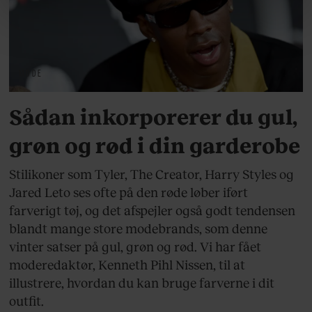
linket, du finder i vores cookiepolitik. Du kan læse mere
om vores brug af cookies, samarbejdspartnere og
behandling af dine personoplysninger i forbindelse
hermed i både vores
privatlivspolitik
og
cookiepolitik
.
MODE
Sådan inkorporerer du gul,
grøn og rød i din garderobe
Stilikoner som Tyler, The Creator, Harry Styles og
Jared Leto ses ofte på den røde løber iført
farverigt tøj, og det afspejler også godt tendensen
blandt mange store modebrands, som denne
vinter satser på gul, grøn og rød. Vi har fået
moderedaktør, Kenneth Pihl Nissen, til at
illustrere, hvordan du kan bruge farverne i dit
outfit.