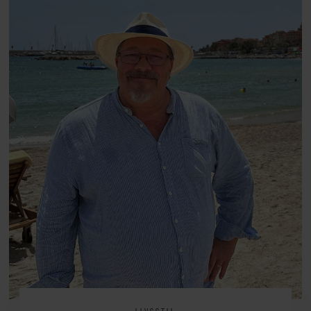
arv, angst, familieliv, frygten for
at miste stemmen og den
livsglæde, han nægter at give slip
på.
LIVSSTIL