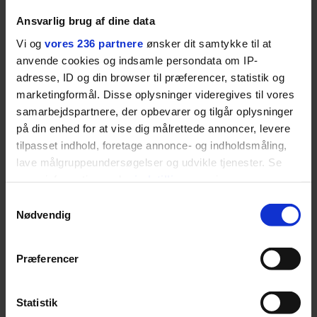
Ansvarlig brug af dine data
Vi og
vores 236 partnere
ønsker dit samtykke til at
LIVSSTIL
anvende cookies og indsamle persondata om IP-
NYHEDSBREV
adresse, ID og din browser til præferencer, statistik og
Dua Lipa har
opdatereret sin guide til
Skriv dig op til
marketingformål. Disse oplysninger videregives til vores
København. Og den er –
Euromans nyhedsbrev
samarbejdspartnere, der opbevarer og tilgår oplysninger
ikke overraskende –
her
på din enhed for at vise dig målrettede annoncer, levere
ganske forudsigelig
tilpasset indhold, foretage annonce- og indholdsmåling,
lave målgruppeundersøgelser og udvikle tjenester. Se
mere information under
indstillinger
og i vores
persondatapolitik. Du kan altid trække dit samtykke
Samtykkevalg
tilbage eller ændre indstillinger fra vores
Nødvendig
Jeg er udpræget
"Cookiedeklaration", eller ved at trykke på "Privacy
trigger" ikonet.
midterbarn. Når min far
Præferencer
drak sig fuld og blev
Dine valg anvendes på hele websitet.
Statistik
uvenner med min mor, var