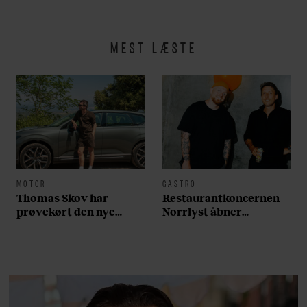
MEST LÆSTE
MOTOR
GASTRO
Thomas Skov har
Restaurantkoncernen
prøvekørt den nye
Norrlyst åbner
Volvo EX60: ”Den kører
burgerrestaurant med
som et svensk eventyr”
Casper Drømme