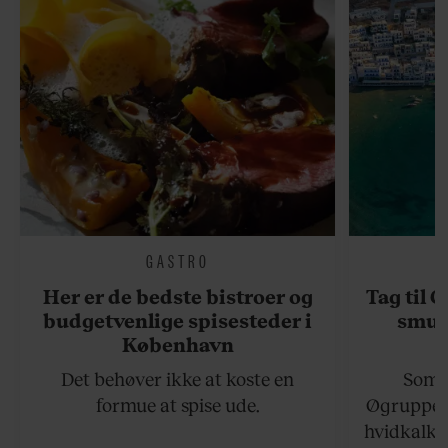
GASTRO
Her er de bedste bistroer og
Tag til 
budgetvenlige spisesteder i
smukk
København
Det behøver ikke at koste en
Somme
formue at spise ude.
Øgruppen 
hvidkalke