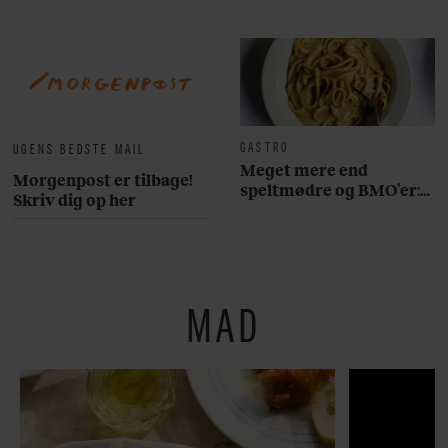
GASTRO
UGENS BEDSTE MAIL
Meget mere end
Morgenpost er tilbage!
speltmødre og BMO’er:
Skriv dig op her
Her er 10 fremragende
restauranter på
Østerbro
MAD