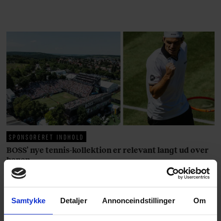
rosenrøde forelskelse trådt i
baggrunden; den naive dreng er
blevet voksen. Her indtager
Danmarks største popstjerne selv
fortællerens plads i et portræt om
arv, angst, familieliv, frygten for
at miste stemmen og den
livsglæde, han nægter at give slip
på.
SPONSORERET INDHOLD
BOSS’ nye tennis-kollektion er relevant langt ud over
banen
Fra BOSS OPEN i Stuttgart til det kommende partnerskab
med Australian Open cementerer BOSS sin position i
krydsfeltet mellem tennis, performance og moderne
Samtykke
Detaljer
Annonceindstillinger
Om
livsstil.