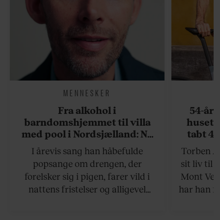
MENNESKER
Fra alkohol i
54-åri
barndomshjemmet til villa
huset 
med pool i Nordsjælland: Nu
tabt 40
skal du høre sandheden om
drøm: 
I årevis sang han håbefulde
Torben An
Rasmus Seebach
skældud 
popsange om drengen, der
sit liv ti
forelsker sig i pigen, farer vild i
Mont Vent
nattens fristelser og alligevel
har han f
finder den lykkelige udgang. Nu,
efter 10 års albumpause, er den