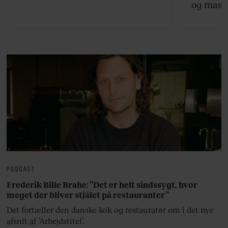
og masse
viser v
bedste ø
lan
PODCAST
Frederik Bille Brahe: ”Det er helt sindssygt, hvor
meget der bliver stjålet på restauranter”
Det fortæller den danske kok og restauratør om i det nye
afsnit af ’Arbejdstitel’.