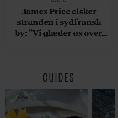
James Price elsker
stranden i sydfransk
by: ”Vi glæder os over,
når vi kan være her i
ydersæsonerne, hvor
der er lidt mere
GUIDES
fredeligt”