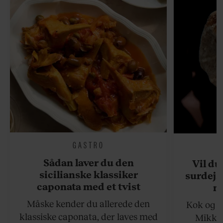
GASTRO
Sådan laver du den
Vil du
sicilianske klassiker
surdejs
caponata med et tvist
n
Måske kender du allerede den
Kok og g
klassiske caponata, der laves med
Mikkel