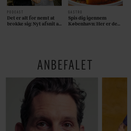
PODCAST
GASTRO
Det er alt for nemt at
Spis dig igennem
brokke sig: Nyt afsnit af
København: Her er de
’Arbejdstitel’ handler
bedste madmarkeder
om alt det, der gør
verden lidt sjovere og
hverdagen lidt lysere
ANBEFALET