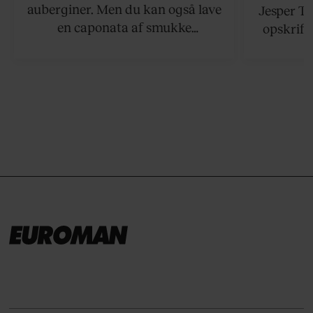
auberginer. Men du kan også lave
Jesper To
en caponata af smukke
opskrift 
artiskokker. Servér den lun eller
som ka
ved stuetemperatur med godt
måltider –
brød til.