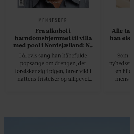
MENNESKER
Fra alkohol i
Alle ta
barndomshjemmet til villa
han elsk
med pool i Nordsjælland: Nu
skal du høre sandheden om
I årevis sang han håbefulde
Som na
Rasmus Seebach
popsange om drengen, der
nyhedsstr
forelsker sig i pigen, farer vild i
en lill
nattens fristelser og alligevel
mens an
finder den lykkelige udgang. Nu,
definer
efter 10 års albumpause, er den
mandlig
rosenrøde forelskelse trådt i
hvor 
baggrunden; den naive dreng er
insisterer
blevet voksen. Her indtager
Danmarks største popstjerne selv
fortællerens plads i et portræt om