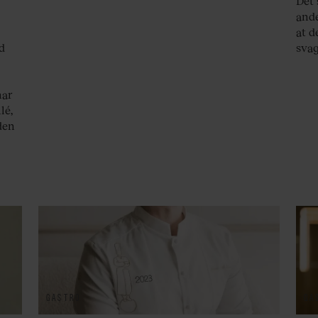
Det 
ande
at d
d
svag
e
har
lé,
den
GASTRO
GA