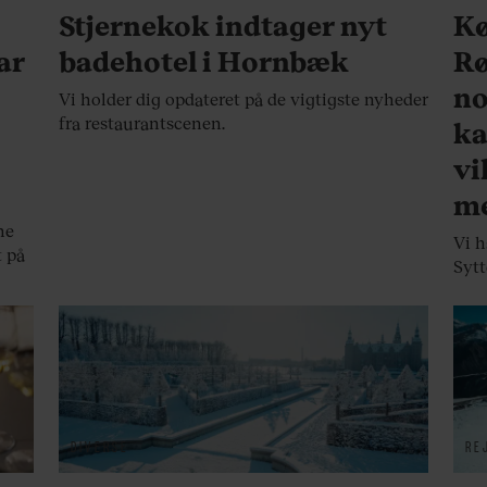
Stjernekok indtager nyt
Kø
ar
badehotel i Hornbæk
Rø
no
Vi holder dig opdateret på de vigtigste nyheder
fra restaurantscenen.
ka
vi
me
ne
Vi h
t på
Sytt
DIVERSE
RE