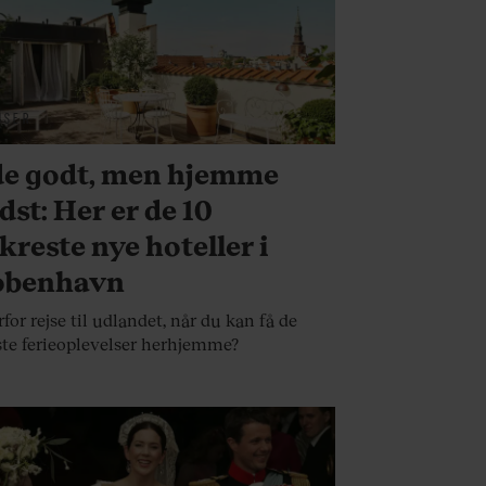
JSER
e godt, men hjemme
dst: Her er de 10
kreste nye hoteller i
øbenhavn
for rejse til udlandet, når du kan få de
te ferieoplevelser herhjemme?