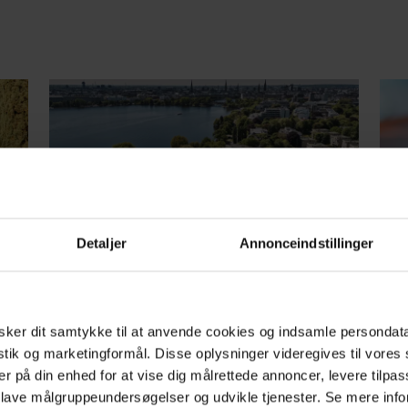
REJSER
GA
Planlægger du en
Gu
Detaljer
Annonceindstillinger
weekendtur til Hamborg?
Be
le
Her er de bedste steder at
æs
spise, drikke og sove
at
ker dit samtykke til at anvende cookies og indsamle persondat
istik og marketingformål. Disse oplysninger videregives til vore
de
Den nordtyske metropol er spækket med gode
er på din enhed for at vise dig målrettede annoncer, levere tilpas
 han
spisesteder, hoteller og kaffebarer. Perfekt og
Den 
 lave målgruppeundersøgelser og udvikle tjenester. Se mere inf
ia
praktisk til en tætpakket weekendtur.