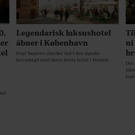
LIVSSTIL
LI
0,
Legendarisk luksushotel
Ti
ner
åbner i København
ni
el
br
Four Seasons checker ind i den danske
hovedstad med deres første hotel i Norden.
Det 
Men 
Euro
nit