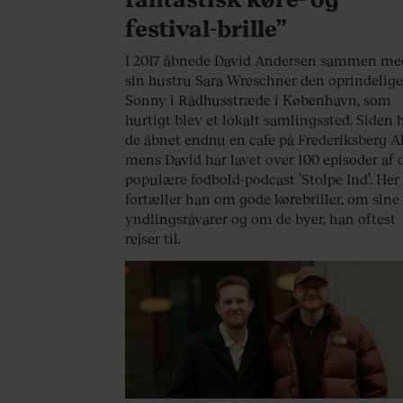
festival-brille”
I 2017 åbnede David Andersen sammen me
sin hustru Sara Wreschner den oprindelig
Sonny i Rådhusstræde i København, som
hurtigt blev et lokalt samlingssted. Siden 
de åbnet endnu en cafe på Frederiksberg Al
mens David har lavet over 100 episoder af 
populære fodbold-podcast ’Stolpe Ind’. Her
fortæller han om gode kørebriller, om sine
yndlingsråvarer og om de byer, han oftest
rejser til.
GASTRO