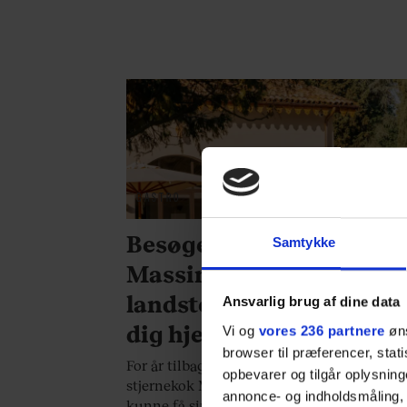
GASTRO
Besøger du stjernekok
Samtykke
Massimo Botturas
landsted, skal du bare fø
Ansvarlig brug af dine data
dig hjemme
Vi og
vores 236 partnere
øns
browser til præferencer, stat
For år tilbage funderede den italienske
opbevarer og tilgår oplysning
stjernekok Massimo Bottura over, hvordan
annonce- og indholdsmåling,
kunne få sine gæster på trestjernede Oster