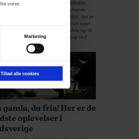
te blik. Ucharmerende lejlighedsblokke
 fra vores
er op, men inde mellem den grå beton
er små spiselige perler i høj kvalitet, der er
 at prøve. Ligesom solskin efter en uges
, overrasker Flanderns restauranter, og så
Marketing
e mestre i at snige den lille, grå reje ind
 det hele.
ournalistisk indhold til dig.
emmeside. Vi indsamler data
er samt til brug for
ktioner i forbindelse med
Tillad alle cookies
JSER
 Du kan læse mere om vores
 gamla, du fria! Her er de
ermed i både
dste oplevelser i
dsverige