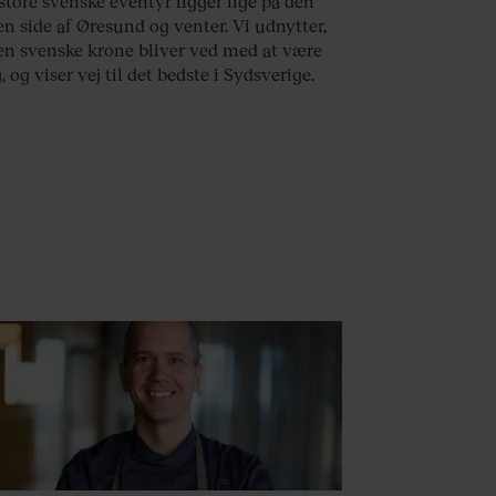
store svenske eventyr ligger lige på den
n side af Øresund og venter. Vi udnytter,
en svenske krone bliver ved med at være
, og viser vej til det bedste i Sydsverige.
STRO