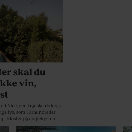
Her skal du
ikke vin,
st
d i Nice, den franske rivieras
lige lys, som i århundreder
og i kloster på englekysten.