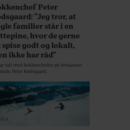
kkenchef Peter
dsgaard: ”Jeg tror, at
gle familier står i en
ttepine, hvor de gerne
l spise godt og lokalt,
n ikke har råd”
ar talt med køkkenchefen på restaurant
ende, Peter Rødsgaard.
JSER