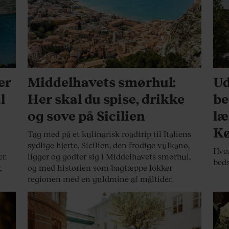
REJSER
RE
er
Middelhavets smørhul:
Ud
l
Her skal du spise, drikke
be
og sove på Sicilien
læ
K
Tag med på et kulinarisk roadtrip til Italiens
sydlige hjerte. Sicilien, den frodige vulkanø,
Hvor
r.
ligger og godter sig i Middelhavets smørhul,
beds
,
og med historien som bagtæppe lokker
regionen med en guldmine af måltider.