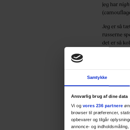
jeg har
nigh
(camouflaged
Jeg er så tæ
russerne sp
det er så ko
mindste pust
fra min Hec
skyttehullet
Samtykke
JEG SKYDE
ramme ham i 
ned i skytt
Ansvarlig brug af dine data
hovedet ud.
Vi og
vores 236 partnere
øns
øjeblikkelig
browser til præferencer, stat
opbevarer og tilgår oplysning
Samtidig ang
annonce- og indholdsmåling,