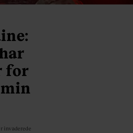
aine:
 har
 for
i min
er invaderede