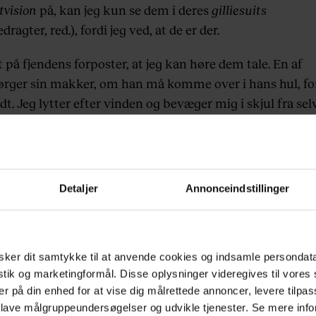
tvision
på, kan jeg kun se dem i deres
gilliesuits
ragter, red.), fordi jeg ved, at de er der.
t på fjendens forposter, at jeg kan høre dem tale. En af
ørger sin makker, om han må komme over i hans hul, fo
ldt. Jeg lytter efter vinden og bevæger mig i skjul fra sel
. Til sidst er jeg så tæt på, at jeg kan snige lyddæmper
kler og Koch 433-riffel ind under presenningen over
.
Detaljer
Annonceindstillinger
R IKKE,
for jeg kan ikke se ham. Jeg gider ikke kun at
benet, så han skriger op og skaber kaos. I stedet glider
egraven til selve indgangen. I det samme stikker soldate
 Han må have hørt mig. Overraskelsen forplanter sig
ker dit samtykke til at anvende cookies og indsamle persondat
t til hans blik, millisekunder før jeg slukker ham.
istik og marketingformål. Disse oplysninger videregives til vore
er på din enhed for at vise dig målrettede annoncer, levere tilpas
riber mine kolleger de russiske forposter, de har fået
 lave målgruppeundersøgelser og udvikle tjenester. Se mere inf