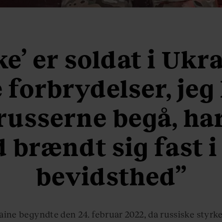
e’ er soldat i Ukr
 forbrydelser, jeg
 russerne begå, har
d brændt sig fast 
bevidsthed”
aine begyndte den 24. februar 2022, da russiske styrk