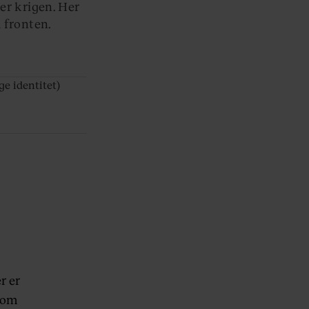
der krigen. Her
 fronten.
e identitet)
r er
lvom