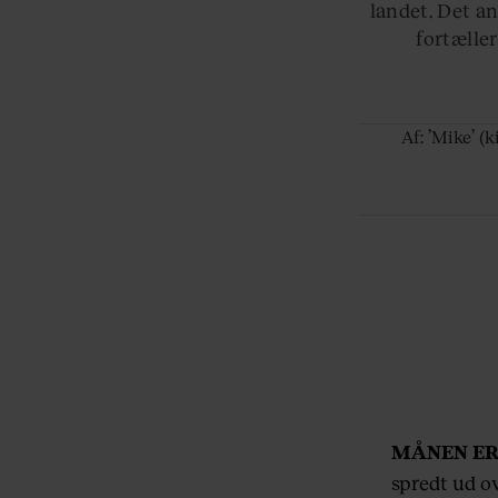
landet. Det an
fortælle
Af:
’Mike’ (
MÅNEN ER
spredt ud ov