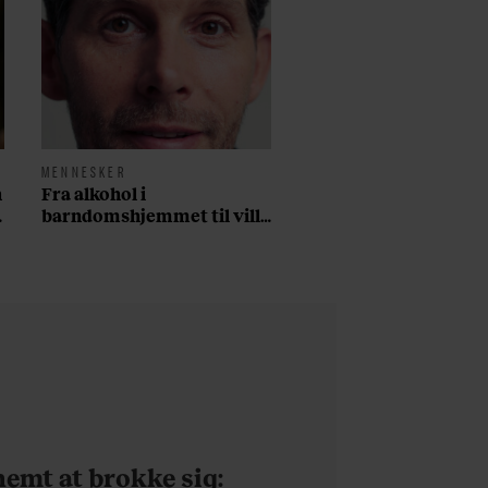
MENNESKER
n
Fra alkohol i
barndomshjemmet til villa
med pool i Nordsjælland:
Nu skal du høre sandheden
om Rasmus Seebach
 nemt at brokke sig: