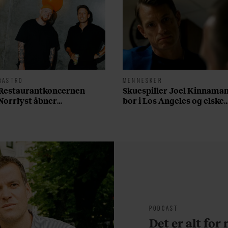
GASTRO
MENNESKER
Restaurantkoncernen
Skuespiller Joel Kinnama
Norrlyst åbner
bor i Los Angeles og elsker
burgerrestaurant med
sin morgenrutine: ”Jeg
Casper Drømme
laver 300 squats og 200
armbøjninger hver
morgen”
PODCAST
Det er alt for