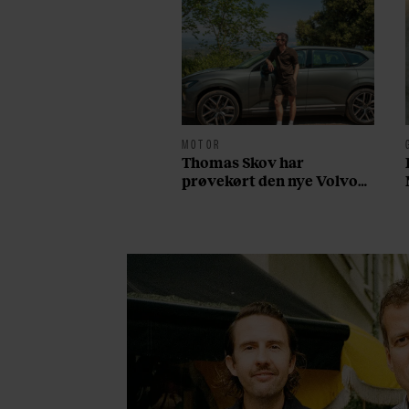
MOTOR
Thomas Skov har
prøvekørt den nye Volvo
EX60: ”Den kører som et
svensk eventyr”