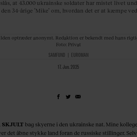
slås, at 43.000 ukrainske soldater har mistet livet un
r den 34-årige ’Mike’ om, hvordan det er at kæmpe ved
kilden optræder anonymt. Redaktion er bekendt med hans rigtig
Foto: Privat
SAMFUND
EUROMAN
17. Jun. 2025
 SKJULT
bag skyerne i den ukrainske nat. Mine kollege
er det åbne stykke land foran de russiske stillinger. Se