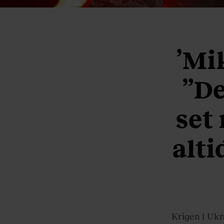
’Mik
”De
set
alti
Krigen i Ukr