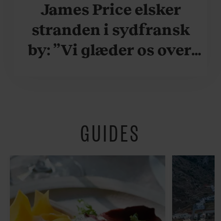
James Price elsker
stranden i sydfransk
by: ”Vi glæder os over,
når vi kan være her i
ydersæsonerne, hvor
der er lidt mere
GUIDES
fredeligt”