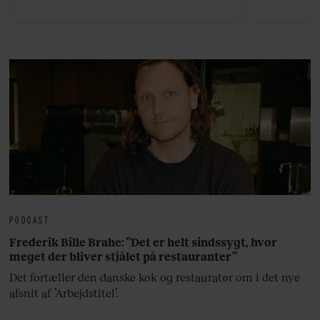
viser v
bedste ø
lan
PODCAST
Frederik Bille Brahe: ”Det er helt sindssygt, hvor
meget der bliver stjålet på restauranter”
Det fortæller den danske kok og restauratør om i det nye
afsnit af ’Arbejdstitel’.