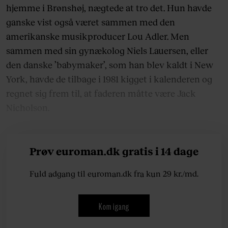
hjemme i Brønshøj, nægtede at tro det. Hun havde
ganske vist også været sammen med den
amerikanske musikproducer Lou Adler. Men
sammen med sin gynækolog Niels Lauersen, eller
den danske ’babymaker’, som han blev kaldt i New
York, havde de tilbage i 1981 kigget i kalenderen og
regnet sig frem til, at faderen måtte være Jack
Nicholson.
Prøv euroman.dk gratis i 14 dage
Fuld adgang til euroman.dk fra kun 29 kr./md.
Kom igang