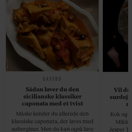
GASTRO
Sådan laver du den
Vil du
sicilianske klassiker
surdejs
caponata med et tvist
n
Måske kender du allerede den
Kok og g
klassiske caponata, der laves med
Mikkel
auberginer. Men du kan også lave
Jesper To