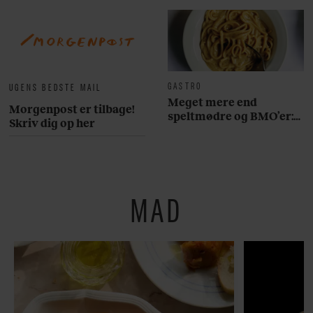
GASTRO
UGENS BEDSTE MAIL
Meget mere end
Morgenpost er tilbage!
speltmødre og BMO’er:
Skriv dig op her
Her er 10 fremragende
restauranter på
Østerbro
MAD