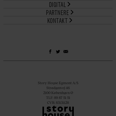
DIGITAL
PARTNERE
KONTAKT
Story House Egmont A/S
Strødamvej 46
2100 København Ø
TLF: 89 87 51 51
CVR: 83131128