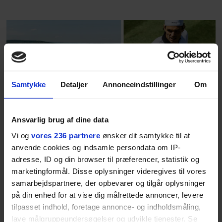
baggrunden; den naive dreng er
blevet voksen. Her indtager
Danmarks største popstjerne selv
fortællerens plads i et portræt om
arv, angst, familieliv, frygten for
at miste stemmen og den
livsglæde, han nægter at give slip
Samtykke
Detaljer
Annonceindstillinger
Om
på.
Ansvarlig brug af dine data
SPONSORERET INDHOLD
Vi og
vores 236 partnere
ønsker dit samtykke til at
BOSS’ nye tennis-kollektion er relevant langt ud over
anvende cookies og indsamle persondata om IP-
banen
adresse, ID og din browser til præferencer, statistik og
Fra BOSS OPEN i Stuttgart til det kommende partnerskab
marketingformål. Disse oplysninger videregives til vores
med Australian Open cementerer BOSS sin position i
samarbejdspartnere, der opbevarer og tilgår oplysninger
krydsfeltet mellem tennis, performance og moderne
på din enhed for at vise dig målrettede annoncer, levere
livsstil.
tilpasset indhold, foretage annonce- og indholdsmåling,
lave målgruppeundersøgelser og udvikle tjenester. Se