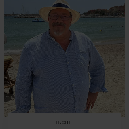
at miste stemmen og den
livsglæde, han nægter at give slip
på.
LIVSSTIL