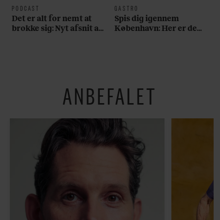
PODCAST
GASTRO
Det er alt for nemt at
Spis dig igennem
brokke sig: Nyt afsnit af
København: Her er de
’Arbejdstitel’ handler
bedste madmarkeder
om alt det, der gør
verden lidt sjovere og
hverdagen lidt lysere
ANBEFALET