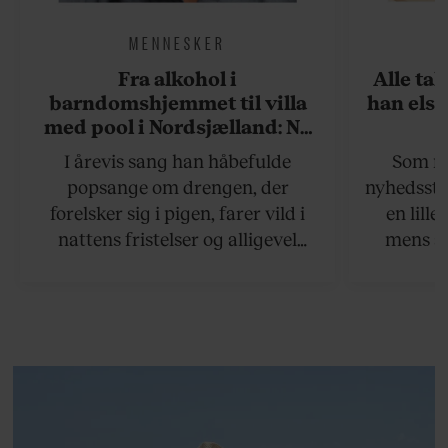
MENNESKER
Fra alkohol i
Alle ta
barndomshjemmet til villa
han elsk
med pool i Nordsjælland: Nu
skal du høre sandheden om
I årevis sang han håbefulde
Som na
Rasmus Seebach
popsange om drengen, der
nyhedsstr
forelsker sig i pigen, farer vild i
en lill
nattens fristelser og alligevel
mens an
finder den lykkelige udgang. Nu,
definer
efter 10 års albumpause, er den
mandlig
rosenrøde forelskelse trådt i
hvor 
baggrunden; den naive dreng er
insisterer
blevet voksen. Her indtager
Danmarks største popstjerne selv
fortællerens plads i et portræt om
arv, angst, familieliv, frygten for