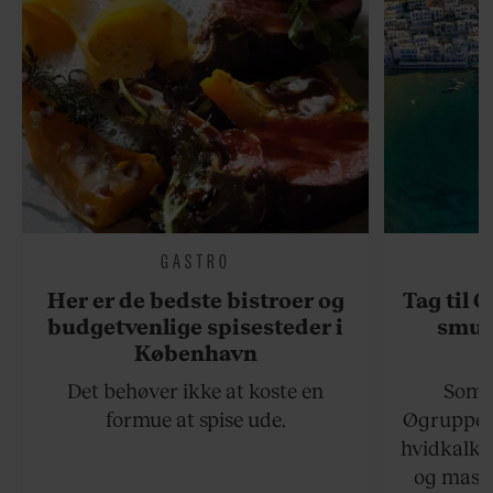
GASTRO
Her er de bedste bistroer og
Tag til 
budgetvenlige spisesteder i
smukk
København
Det behøver ikke at koste en
Somme
formue at spise ude.
Øgruppen 
hvidkalke
og masse