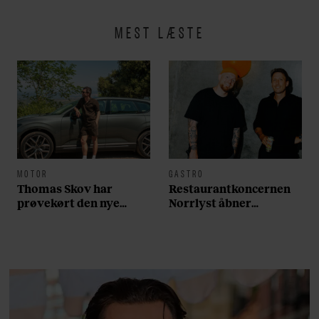
MEST LÆSTE
MOTOR
GASTRO
Thomas Skov har
Restaurantkoncernen
prøvekørt den nye
Norrlyst åbner
Volvo EX60: ”Den kører
burgerrestaurant med
som et svensk eventyr”
Casper Drømme