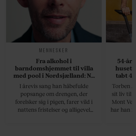
MENNESKER
Fra alkohol i
54-åri
barndomshjemmet til villa
huset 
med pool i Nordsjælland: Nu
tabt 40
skal du høre sandheden om
drøm: 
I årevis sang han håbefulde
Torben An
Rasmus Seebach
skældud 
popsange om drengen, der
sit liv ti
forelsker sig i pigen, farer vild i
Mont Vent
nattens fristelser og alligevel
har han f
finder den lykkelige udgang. Nu,
efter 10 års albumpause, er den
rosenrøde forelskelse trådt i