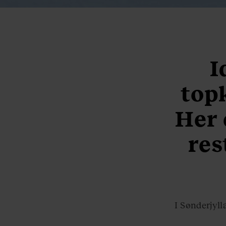
I
topk
Her 
res
I Sønderjyll