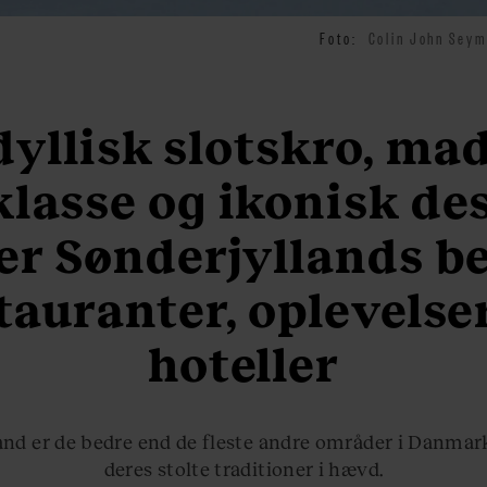
Foto:
Colin John Seym
dyllisk slotskro, mad
lasse og ikonisk de
er Sønderjyllands b
tauranter, oplevelse
hoteller
and er de bedre end de fleste andre områder i Danmark
deres stolte traditioner i hævd.