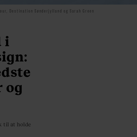
our, Destination Sønderjylland og Sarah Green
 i
sign:
edste
r og
 til at holde