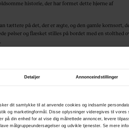
ldsomme historie, der har formet dette hjørne af
an tættere på det, der er ægte, og den gamle kornsort, d
e pølser og flæsket stilles på bordet med en stolthed o
.
t altid være med Sønderjylland, der er bedre end de flest
r i Danmark til at holde deres stolte traditioner i hævd
gså plads til udvikling. Et glimrende bevis på dette er
Detaljer
Annonceindstillinger
n Syttende i det mondæne Hotel Alsik. Her laver man m
punkt i det sønderjyske terroir, og man gør det så godt
den i 2021 tildelte restauranten Sønderjyllands første o
ker dit samtykke til at anvende cookies og indsamle persondat
rne – og der skal nok komme flere.
istik og marketingformål. Disse oplysninger videregives til vore
er på din enhed for at vise dig målrettede annoncer, levere tilpas
rjylland går man ikke rundt og kigger på klokken. Ting
 lave målgruppeundersøgelser og udvikle tjenester. Se mere inf