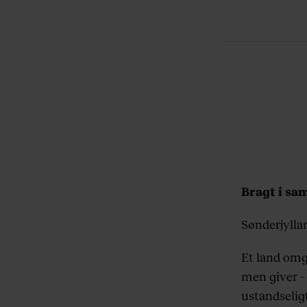
Bragt i sa
Sønderjylla
Et land omg
men giver –
ustandselig