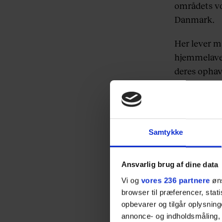
områdets vo
Danmark.
Her lever m
hjemmelaved
deres ophav
Sådan vil de
andre område
Men der er o
Samtykke
restaurante
med udgangs
Ansvarlig brug af dine data
Michelin-gui
Vi og
vores 236 partnere
øns
eneste stje
browser til præferencer, stat
opbevarer og tilgår oplysning
Men i Sønde
annonce- og indholdsmåling,