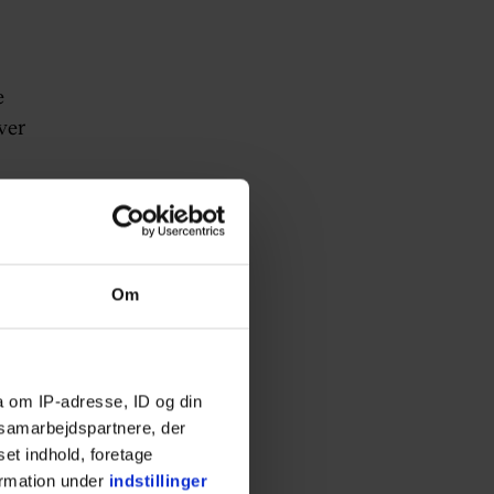
e
ver
e
.
Om
ad
, at
g
a om IP-adresse, ID og din
s samarbejdspartnere, der
set indhold, foretage
ene
ormation under
indstillinger