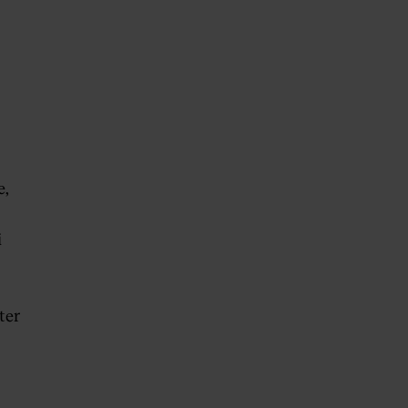
e,
i
ter