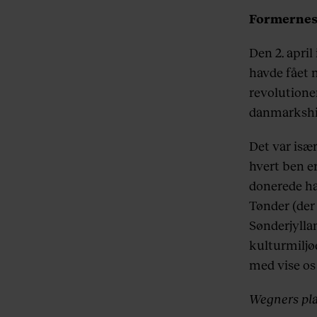
Formernes
Den 2. april
havde fået 
revolutione
danmarkshi
Det var især
hvert ben er
donerede ha
Tønder (der
Sønderjyllan
kulturmiljø
med vise os
Wegners pla