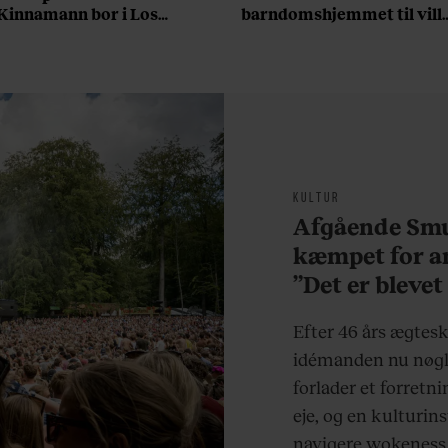
Kinnamann bor i Los
barndomshjemmet til vill
Angeles og elsker sin
med pool i Nordsjælland:
morgenrutine: ”Jeg laver
Nu skal du høre sandheden
300 squats og 200
om Rasmus Seebach
armbøjninger hver
morgen”
KULTUR
Afgående Smu
kæmpet for an
”Det er blevet
at være menn
Efter 46 års ægtes
idémanden nu nøgl
forlader et forretn
eje, og en kulturin
navigere wokeness,