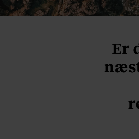
Er 
næst
r