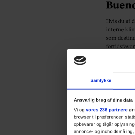
Bueno
Hvis du af 
interne klim
som destina
fortidsfavori
Spis dit liv
og bliv kørt
Bayside.
Samtykke
Og så er der
mine størst
Ansvarlig brug af dine data
lettere og b
Vi og
vores 236 partnere
øns
korpus hele
browser til præferencer, stat
opbevarer og tilgår oplysning
annonce- og indholdsmåling,