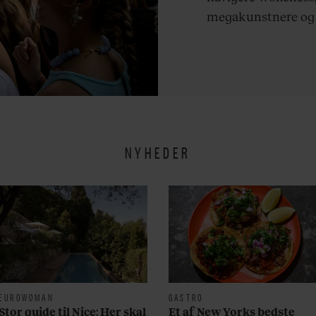
megakunstnere og e
antidagligdagen.
NYHEDER
EUROWOMAN
GASTRO
Stor guide til Nice: Her skal
Et af New Yorks bedste