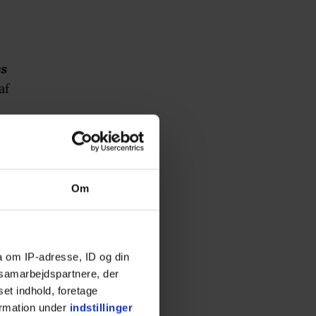
es
af
elmo,
Om
 haft
a om IP-adresse, ID og din
s samarbejdspartnere, der
set indhold, foretage
ormation under
indstillinger