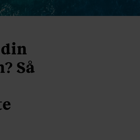
 din
n? Så
-
te