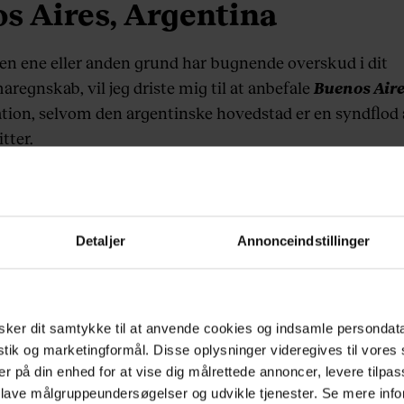
s Aires, Argentina
den ene eller anden grund har bugnende overskud i dit
aregnskab, vil jeg driste mig til at anbefale
Buenos Air
tion, selvom den argentinske hovedstad er en syndflod 
tter.
s bøf på Don Julio, drik fernet-cola i Palermo eller San T
 i pirattaxi til fest under åben himmel på natklubben
Detaljer
Annonceindstillinger
 fodbolden. Det er lidt af en tag-selv-buffet, men jeg har
e oplevelser på Racings hjemmebane – hertil er det også
illigere at skaffe billetter, og atmosfæren vil gungre i dit
ker dit samtykke til at anvende cookies og indsamle persondat
 vejen på den lange flytur hjem.
istik og marketingformål. Disse oplysninger videregives til vore
er på din enhed for at vise dig målrettede annoncer, levere tilpas
 lave målgruppeundersøgelser og udvikle tjenester. Se mere inf