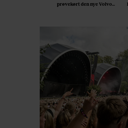
prøvekørt den nye Volvo
EX60: ”Den kører som et
svensk eventyr”