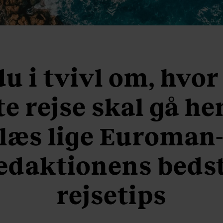
du i tvivl om, hvor
e rejse skal gå he
læs lige Euroman
edaktionens beds
rejsetips