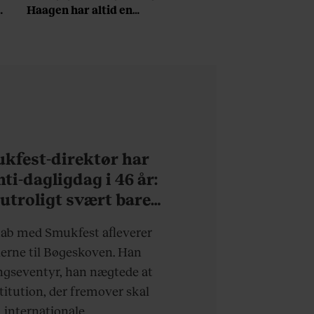
a
Haagen har altid en
håndfuld hvide t-shirts fra
det samme mærke
liggende i skabet: ”De er
uopslidelige”
kfest-direktør har
ti-dagligdag i 46 år:
 utroligt svært bare
eske”
kab med Smukfest afleverer
erne til Bøgeskoven. Han
ingseventyr, han nægtede at
stitution, der fremover skal
 internationale