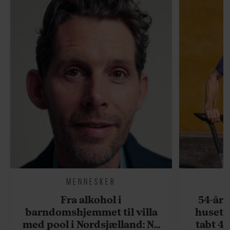
MENNESKER
Fra alkohol i
54-åri
barndomshjemmet til villa
huset 
med pool i Nordsjælland: Nu
tabt 40