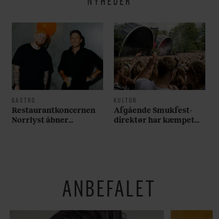
NYHEDER
GASTRO
KULTUR
Restaurantkoncernen
Afgående Smukfest-
Norrlyst åbner
direktør har kæmpet
burgerrestaurant med
for anti-dagligdag i 46
Casper Drømme
år: ”Det er blevet
utroligt svært bare at
være menneske”
ANBEFALET