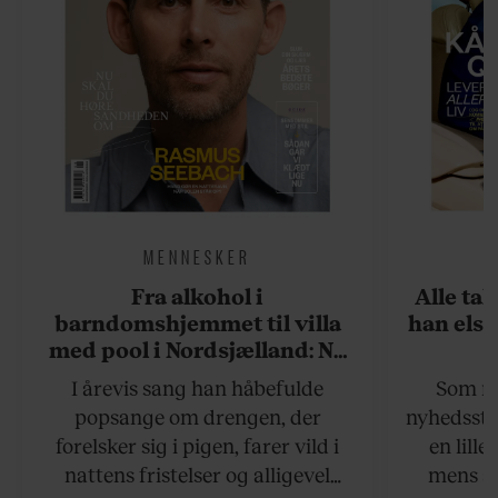
MENNESKER
Fra alkohol i
Alle ta
barndomshjemmet til villa
han elsk
med pool i Nordsjælland: Nu
skal du høre sandheden om
I årevis sang han håbefulde
Som na
Rasmus Seebach
popsange om drengen, der
nyhedsstr
forelsker sig i pigen, farer vild i
en lill
nattens fristelser og alligevel
mens an