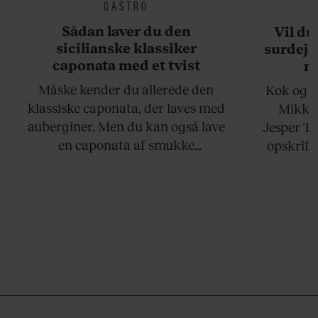
GASTRO
Sådan laver du den
Vil du
sicilianske klassiker
surdejs
caponata med et tvist
n
Måske kender du allerede den
Kok og g
klassiske caponata, der laves med
Mikkel
auberginer. Men du kan også lave
Jesper To
en caponata af smukke
opskrift 
artiskokker. Servér den lun eller
som ka
ved stuetemperatur med godt
måltider –
brød til.