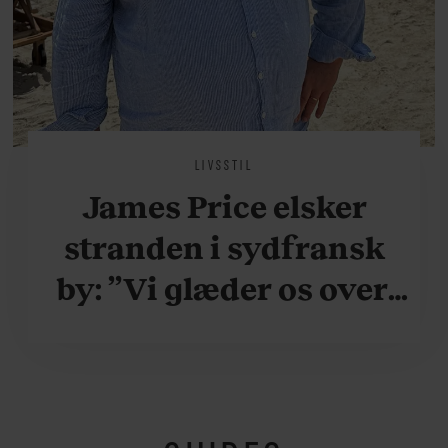
LIVSSTIL
James Price elsker
stranden i sydfransk
by: ”Vi glæder os over,
når vi kan være her i
ydersæsonerne, hvor
der er lidt mere