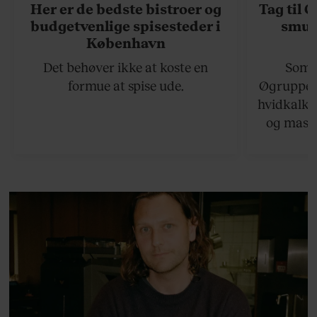
Her er de bedste bistroer og
Tag til 
budgetvenlige spisesteder i
smukk
København
Det behøver ikke at koste en
Somme
formue at spise ude.
Øgruppen 
hvidkalke
og masse
viser v
bedste ø
lan