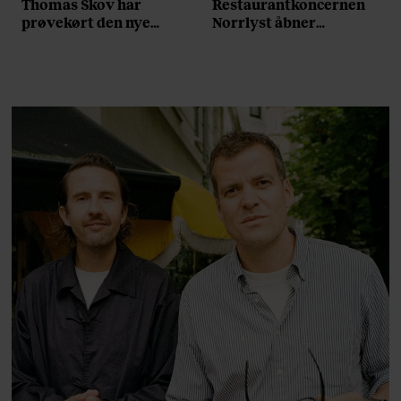
Thomas Skov har
Restaurantkoncernen
prøvekørt den nye
Norrlyst åbner
Volvo EX60: ”Den kører
burgerrestaurant med
som et svensk eventyr”
Casper Drømme