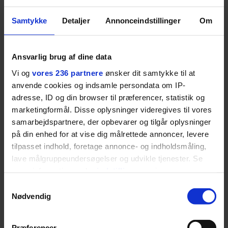
BOSS’ nye tennis-kollektion er relevant langt ud over
banen
Samtykke
Detaljer
Annonceindstillinger
Om
Fra BOSS OPEN i Stuttgart til det kommende partnerskab
med Australian Open cementerer BOSS sin position i
Ansvarlig brug af dine data
krydsfeltet mellem tennis, performance og moderne
livsstil.
Vi og
vores 236 partnere
ønsker dit samtykke til at
anvende cookies og indsamle persondata om IP-
adresse, ID og din browser til præferencer, statistik og
marketingformål. Disse oplysninger videregives til vores
samarbejdspartnere, der opbevarer og tilgår oplysninger
LIVSSTIL
NYHEDSBREV
på din enhed for at vise dig målrettede annoncer, levere
Dua Lipa har
tilpasset indhold, foretage annonce- og indholdsmåling,
opdatereret sin guide til
Skriv dig op til
lave målgruppeundersøgelser og udvikle tjenester. Se
København. Og den er –
Euromans nyhedsbrev
ikke overraskende –
mere information under
indstillinger
og i vores
her
ganske forudsigelig
persondatapolitik. Du kan altid trække dit samtykke
Samtykkevalg
tilbage eller ændre indstillinger fra vores
Nødvendig
"Cookiedeklaration", eller ved at trykke på "Privacy
trigger" ikonet.
Præferencer