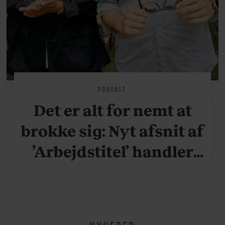
PODCAST
Det er alt for nemt at
brokke sig: Nyt afsnit af
’Arbejdstitel’ handler
om alt det, der gør
verden lidt sjovere og
hverdagen lidt lysere