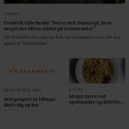
PODCAST
Frederik Bille Brahe: ”Det er helt sindssygt, hvor
meget der bliver stjålet på restauranter”
Det fortæller den danske kok og restauratør om i det nye
afsnit af ’Arbejdstitel’.
GASTRO
UGENS BEDSTE MAIL
Meget mere end
Morgenpost er tilbage!
speltmødre og BMO’er:
Skriv dig op her
Her er 10 fremragende
restauranter på
Østerbro