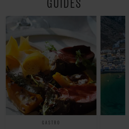
GUIDES
fredeligt”
GASTRO