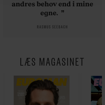
andres behov end i mine
hermed i både vores
privatlivspolitik
og
cookiepolitik
.
egne.
RASMUS SEEBACH
LÆS MAGASINET