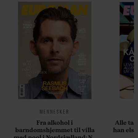
MENNESKER
Fra alkohol i
Alle ta
barndomshjemmet til villa
han elsk
med pool i Nordsjælland: Nu