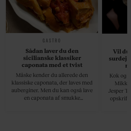
GASTRO
Sådan laver du den
Vil du
sicilianske klassiker
surdejs
caponata med et tvist
n
Måske kender du allerede den
Kok og g
klassiske caponata, der laves med
Mikkel
auberginer. Men du kan også lave
Jesper To
en caponata af smukke
opskrift 
artiskokker. Servér den lun eller
som ka
ved stuetemperatur med godt
måltider –
brød til.