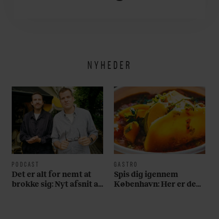
NYHEDER
PODCAST
GASTRO
Det er alt for nemt at
Spis dig igennem
brokke sig: Nyt afsnit af
København: Her er de
’Arbejdstitel’ handler
bedste madmarkeder
om alt det, der gør
verden lidt sjovere og