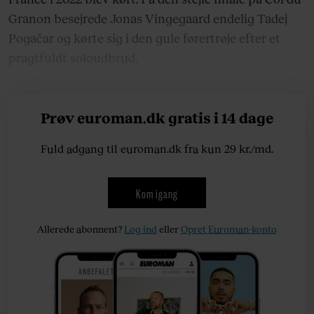
Granon besejrede Jonas Vingegaard endelig Tadej
Pogačar og kørte sig i den gule førertrøje efter et
pragtfuldt soloudbrud.
Prøv euroman.dk gratis i 14 dage
Fuld adgang til euroman.dk fra kun 29 kr./md.
Kom igang
Allerede abonnent?
Log ind
eller
Opret Euroman-konto