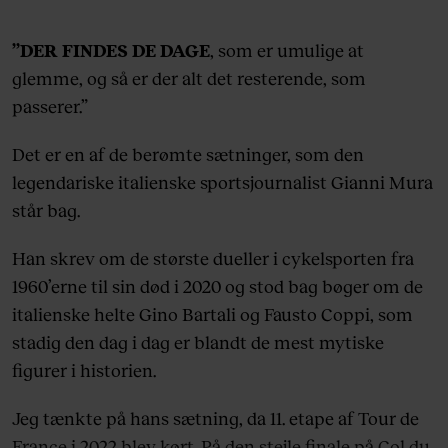
”DER FINDES DE DAGE
, som er umulige at
glemme, og så er der alt det resterende, som
passerer.”
Det er en af de berømte sætninger, som den
legendariske italienske sportsjournalist Gianni Mura
står bag.
Han skrev om de største dueller i cykelsporten fra
1960’erne til sin død i 2020 og stod bag bøger om de
italienske helte Gino Bartali og Fausto Coppi, som
stadig den dag i dag er blandt de mest mytiske
figurer i historien.
Jeg tænkte på hans sætning, da 11. etape af Tour de
France i 2022 blev kørt. På den stejle finale på Col du