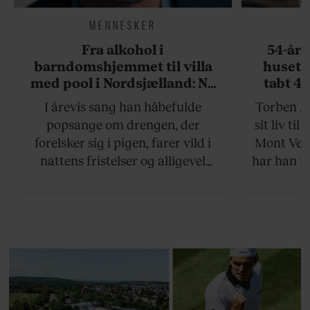
MENNESKER
Fra alkohol i
54-åri
barndomshjemmet til villa
huset 
med pool i Nordsjælland: Nu
tabt 40
skal du høre sandheden om
drøm: 
I årevis sang han håbefulde
Torben An
Rasmus Seebach
skældud 
popsange om drengen, der
sit liv ti
forelsker sig i pigen, farer vild i
Mont Vent
nattens fristelser og alligevel
har han f
finder den lykkelige udgang. Nu,
efter 10 års albumpause, er den
rosenrøde forelskelse trådt i
baggrunden; den naive dreng er
blevet voksen. Her indtager
Danmarks største popstjerne selv
fortællerens plads i et portræt om
arv, angst, familieliv, frygten for