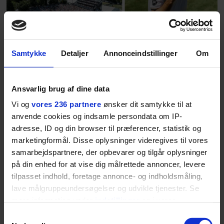
at miste stemmen og den
livsglæde, han nægter at give slip
på.
Samtykke
Detaljer
Annonceindstillinger
Om
SPONSORERET INDHOLD
BOSS’ nye tennis-kollektion er relevant langt ud over
banen
Ansvarlig brug af dine data
Fra BOSS OPEN i Stuttgart til det kommende partnerskab
Vi og
vores 236 partnere
ønsker dit samtykke til at
med Australian Open cementerer BOSS sin position i
anvende cookies og indsamle persondata om IP-
krydsfeltet mellem tennis, performance og moderne
adresse, ID og din browser til præferencer, statistik og
livsstil.
marketingformål. Disse oplysninger videregives til vores
samarbejdspartnere, der opbevarer og tilgår oplysninger
på din enhed for at vise dig målrettede annoncer, levere
tilpasset indhold, foretage annonce- og indholdsmåling,
lave målgruppeundersøgelser og udvikle tjenester. Se
LIVSSTIL
NYHEDSBREV
mere information under
indstillinger
og i vores
Dua Lipa har
persondatapolitik. Du kan altid trække dit samtykke
opdatereret sin guide til
Skriv dig op til
Samtykkevalg
København. Og den er –
Euromans nyhedsbrev