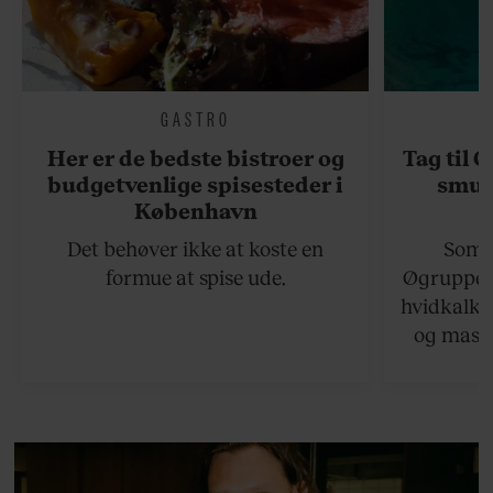
GASTRO
Her er de bedste bistroer og
Tag til 
budgetvenlige spisesteder i
smukk
København
Det behøver ikke at koste en
Somme
formue at spise ude.
Øgruppen 
hvidkalke
og masse
viser v
bedste ø
lan