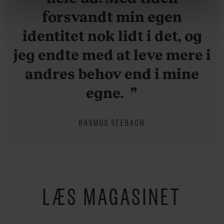
linket, du finder i vores cookiepolitik. Du kan læse mere
forsvandt min egen
om vores brug af cookies, samarbejdspartnere og
behandling af dine personoplysninger i forbindelse
identitet nok lidt i det, og
hermed i både vores
privatlivspolitik
og
cookiepolitik
.
jeg endte med at leve mere i
andres behov end i mine
egne.
RASMUS SEEBACH
LÆS MAGASINET