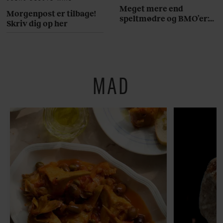
Meget mere end
Morgenpost er tilbage!
speltmødre og BMO’er:
Skriv dig op her
Her er 10 fremragende
restauranter på
Østerbro
MAD