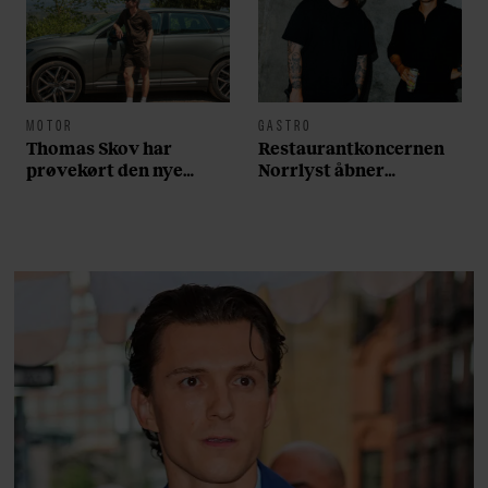
MOTOR
GASTRO
Thomas Skov har
Restaurantkoncernen
prøvekørt den nye
Norrlyst åbner
Volvo EX60: ”Den kører
burgerrestaurant med
som et svensk eventyr”
Casper Drømme