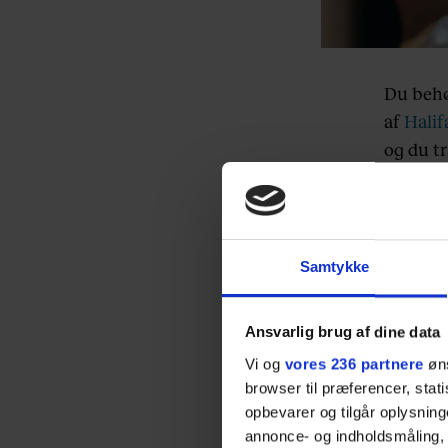
Du behø
af
Halif
og du tr
leverer
Og ikke
til at 
Samtykke
deres m
de klass
Ansvarlig brug af dine data
Så besti
Vi og
vores 236 partnere
øns
comfort
browser til præferencer, stat
opbevarer og tilgår oplysning
Funfact
annonce- og indholdsmåling,