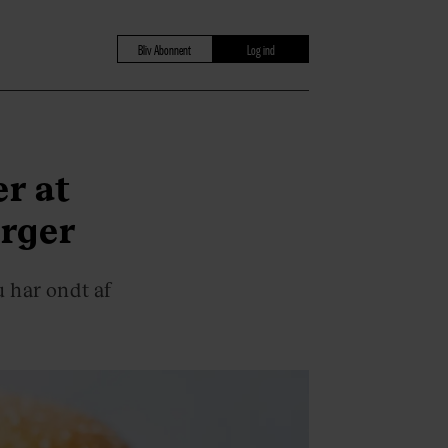
Bliv Abonnent
Log ind
er at
rger
 har ondt af