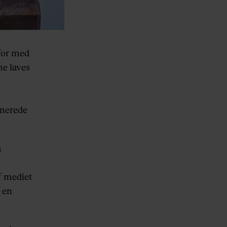
rfor med
ne laves
g
onerede
m
f mediet
 en