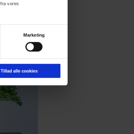
 fra vores
Marketing
ournalistisk indhold til dig.
emmeside. Vi indsamler data
er samt til brug for
ktioner i forbindelse med
Tillad alle cookies
 Du kan læse mere om vores
ermed i både