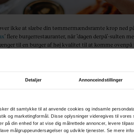
ver ikke at slæbe din tømmermændsramte krop ned p
ax
’ flere burgerrestauranter, når ’dagen derpå’-sulten me
ænger til en burger af høj kvalitet til at komme ovenpå 
 nemlig også deres burgere som takeaway. Heldigvis!
 nok med det så har Halifax, der siden 2007 har været de
servere burgere, præcis som du ønsker dem, også lige opd
Detaljer
Annonceindstillinger
enukort med spændende nyheder og et comeback til no
ikere, du nok har savnet.
l din favoritburger på
Halifax.dk
, hvis du er på jagt efte
ker dit samtykke til at anvende cookies og indsamle persondat
 food og nyd en burger af høj kvalitet hjemme i din egen
istik og marketingformål. Disse oplysninger videregives til vore
er på din enhed for at vise dig målrettede annoncer, levere tilpas
: Vennerne Peter og Ulrich, der står bag Halifax, mødte
 lave målgruppeundersøgelser og udvikle tjenester. Se mere inf