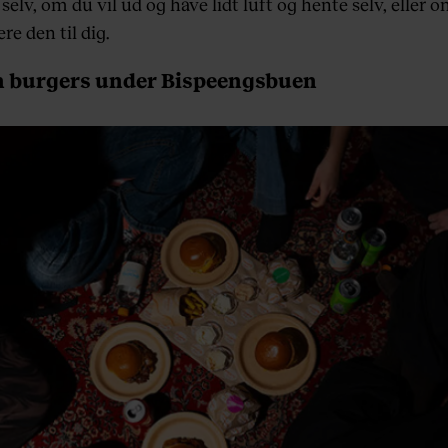
elv, om du vil ud og have lidt luft og hente selv, eller 
ere den til dig.
 burgers under Bispeengsbuen