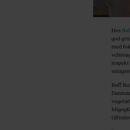
Hos
Bøf
god gru
med foku
velsmag
respekt
smagsn
Bøff Bu
Danmark
vegetar
MigogKb
tilfred