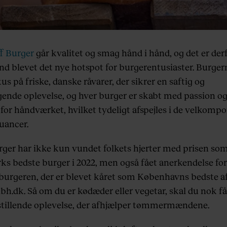
f Burger
går kvalitet og smag hånd i hånd, og det er de
nd blevet det nye hotspot for burgerentusiaster. Burger
s på friske, danske råvarer, der sikrer en saftig og
ende oplevelse, og hver burger er skabt med passion o
 for håndværket, hvilket tydeligt afspejles i de velkomp
uancer.
rger har ikke kun vundet folkets hjerter med prisen so
s bedste burger i 2022, men også fået anerkendelse for
burgeren, der er blevet kåret som Københavns bedste a
h.dk. Så om du er kødæder eller vegetar, skal du nok få
sstillende oplevelse, der afhjælper tømmermændene.