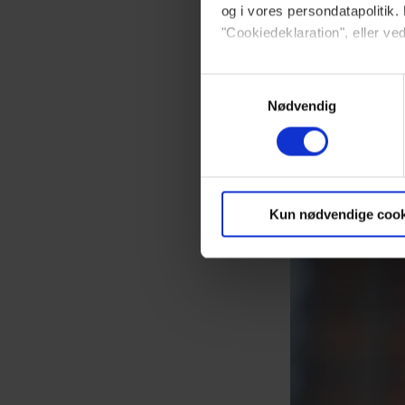
et studi
og i vores persondatapolitik. 
"Cookiedeklaration", eller ved
En ve
Dine valg anvendes på hele w
Samtykkevalg
Nødvendig
Vi ønsker dit samtykke til at 
Vi anvender egne cookies og c
om IP, ID og din browser for a
markedsføring, så vi kan opti
Kun nødvendige cook
sociale medier.
Du kan til enhver tid trække 
brug af cookies, samarbejdsp
vores
privatlivspolitik
og
co