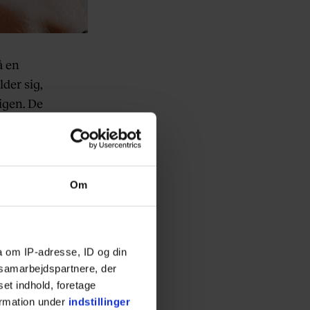
å en
lder sig,
igen. De
dikeret
ateret
Om
gle af
r god
a om IP-adresse, ID og din
 stue.
s samarbejdspartnere, der
set indhold, foretage
s under
ormation under
indstillinger