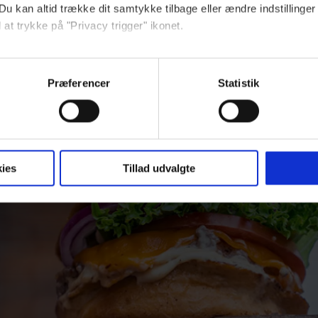
eophold i byen Halifax i Canada.
Du kan altid trække dit samtykke tilbage eller ændre indstillinger
 at trykke på "Privacy trigger" ikonet.
lkomponeret kur
ebsitet.
Præferencer
Statistik
indsamle og bruge data for at kunne levere og finansiere relevant j
ookies fra tredjeparter til at at optimere dit besøg på vores hj
t sikre funktionalitet, generere statistik og huske dine præferenc
mere vores reklametiltag på sociale medier og til at vise dig fun
ies
Tillad udvalgte
dit samtykke tilbage via linket, du finder i vores cookiepolitik.
artnere og behandling af dine personoplysninger i forbindelse h
okiepolitik
.