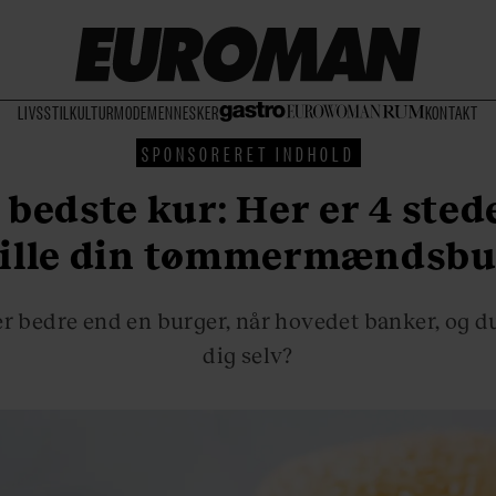
LIVSSTIL
KULTUR
MODE
MENNESKER
KONTAKT
SPONSORERET INDHOLD
bedste kur: Her er 4 sted
tille din tømmermændsbu
r bedre end en burger, når hovedet banker, og du
dig selv?