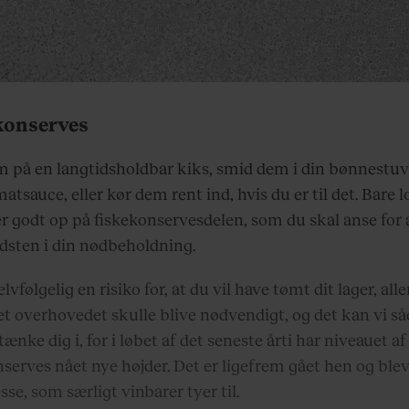
konserves
m på en langtidsholdbar kiks, smid dem i din bønnestu
matsauce, eller kør dem rent ind, hvis du er til det. Bare l
er godt op på fiskekonservesdelen, som du skal anse for 
dsten i din nødbeholdning.
elvfølgelig en risiko for, at du vil have tømt dit lager, all
et overhovedet skulle blive nødvendigt, og det kan vi så
tænke dig i, for i løbet af det seneste årti har niveauet af
nserves nået nye højder. Det er ligefrem gået hen og ble
sse, som særligt vinbarer tyer til.