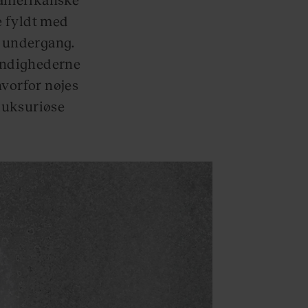
e fyldt med
 undergang.
yndighederne
hvorfor nøjes
luksuriøse