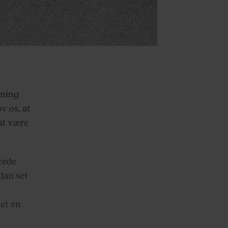
vning
ov os, at
at være
erede
dan set
vet en