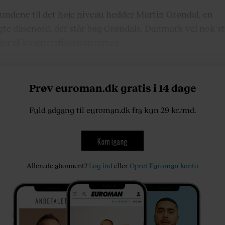
rundene til det høje niveau hedder Martin Grøndal, en
te dåsenørd, der står bag Grøndals, Danmark vel nok st
ler af kvalitetsfiskekonserves.
Prøv euroman.dk gratis i 14 dage
Fuld adgang til euroman.dk fra kun 29 kr./md.
Kom igang
Allerede abonnent?
Log ind
eller
Opret Euroman-konto