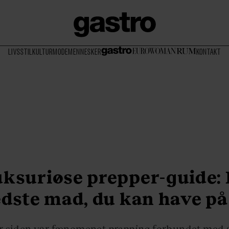
LIVSSTIL
KULTUR
MODE
MENNESKER
KONTAKT
uksuriøse prepper-guide: 
edste mad, du kan have på
 år siden var fænomenet
prepping
forbundet med 