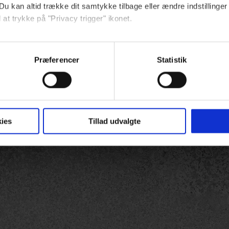
Du kan altid trække dit samtykke tilbage eller ændre indstillinger
 at trykke på "Privacy trigger" ikonet.
ebsitet.
Præferencer
Statistik
indsamle og bruge data for at kunne levere og finansiere relevant j
ookies fra tredjeparter til at at optimere dit besøg på vores hj
t sikre funktionalitet, generere statistik og huske dine præferenc
mere vores reklametiltag på sociale medier og til at vise dig fun
ies
Tillad udvalgte
dit samtykke tilbage via linket, du finder i vores cookiepolitik.
artnere og behandling af dine personoplysninger i forbindelse h
okiepolitik
.