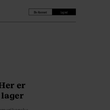
Bliv Abonnent
Log ind
Her er
 lager
amerikanske