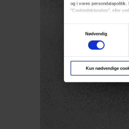
og i vores persondatapolitik. 
"Cookiedeklaration", eller ved
Dine valg anvendes på hele w
Samtykkevalg
Nødvendig
Vi ønsker dit samtykke til at 
Vi anvender egne cookies og c
om IP, ID og din browser for a
markedsføring, så vi kan opti
Kun nødvendige cook
sociale medier.
Du kan til enhver tid trække 
brug af cookies, samarbejdsp
vores
privatlivspolitik
og
co