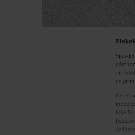
Fiske
Spis de
eller to
du fyld
en grun
Der er s
inden d
ikke for
fiskeko
delikate