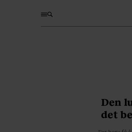
Den l
det b
For bare få