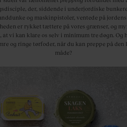
isciple, der, siddende i underjordiske bunker
anddunke og maskinpistoler, ventede på jordens
heden er rykket tættere på vores grænser, og m
, at vi kan klare os selv i minimum tre døgn. Og 
re og ringe tørfoder, når du kan preppe på den 
måde?