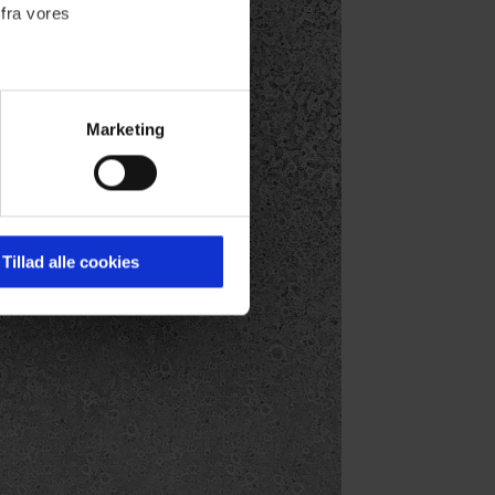
 fra vores
Marketing
ournalistisk indhold til dig.
emmeside. Vi indsamler data
er samt til brug for
ktioner i forbindelse med
Tillad alle cookies
 Du kan læse mere om vores
ermed i både