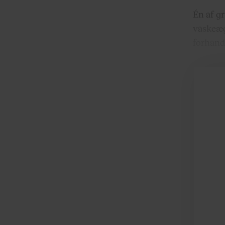
Én af g
vaskeæg
forhand