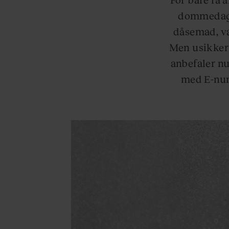
dommedagsd
dåsemad, v
Men usikker
anbefaler nu
med E-num