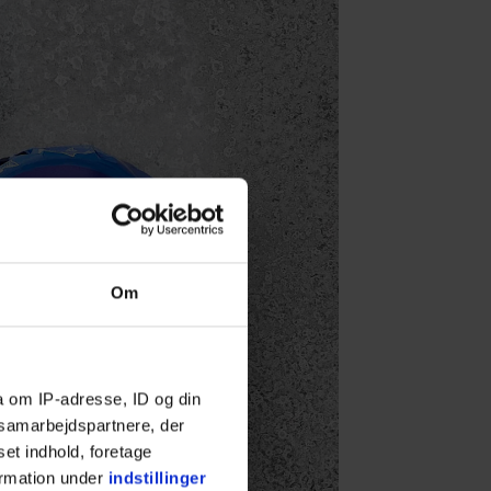
Om
a om IP-adresse, ID og din
s samarbejdspartnere, der
set indhold, foretage
ormation under
indstillinger