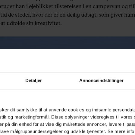
 bruger han i øjeblikket tilværelsen i en campervan og ti
tid de steder, hvor der er en dejlig udsigt, som giver ham
l at udfolde sin kreativitet.
Detaljer
Annonceindstillinger
ker dit samtykke til at anvende cookies og indsamle persondat
istik og marketingformål. Disse oplysninger videregives til vore
er på din enhed for at vise dig målrettede annoncer, levere tilpas
 lave målgruppeundersøgelser og udvikle tjenester. Se mere inf