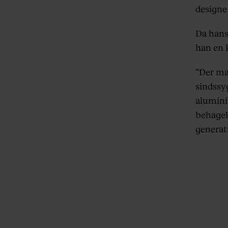
designe 
Da hans
han en 
“Der ma
sindssyg
alumini
behagel
generat