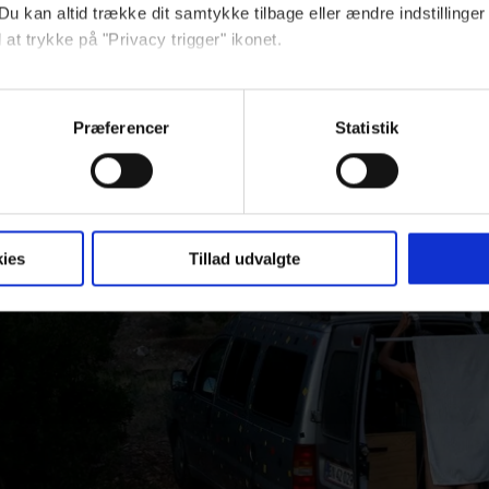
Du kan altid trække dit samtykke tilbage eller ændre indstillinger
 at trykke på "Privacy trigger" ikonet.
ebsitet.
Præferencer
Statistik
indsamle og bruge data for at kunne levere og finansiere relevant j
ookies fra tredjeparter til at at optimere dit besøg på vores hj
t sikre funktionalitet, generere statistik og huske dine præferenc
mere vores reklametiltag på sociale medier og til at vise dig fun
ies
Tillad udvalgte
dit samtykke tilbage via linket, du finder i vores cookiepolitik.
artnere og behandling af dine personoplysninger i forbindelse h
okiepolitik
.