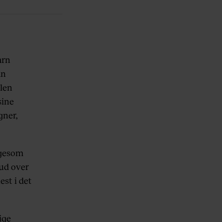
arn
an
olen
sine
gner,
igesom
ud over
st i det
ige