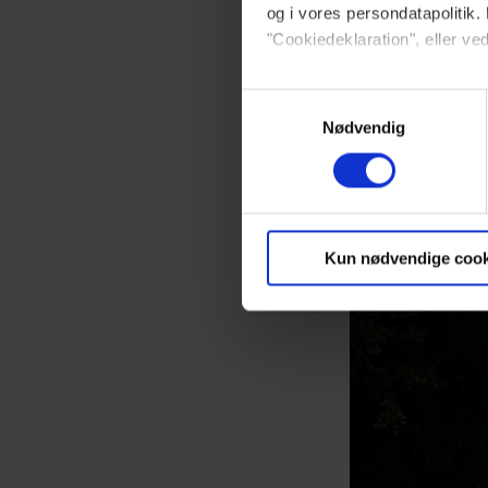
og i vores persondatapolitik. 
"Cookiedeklaration", eller ved
Dine valg anvendes på hele w
Samtykkevalg
Nødvendig
Vi ønsker dit samtykke til at 
Vi anvender egne cookies og c
om IP, ID og din browser for a
markedsføring, så vi kan opti
Kun nødvendige cook
sociale medier.
Du kan til enhver tid trække 
brug af cookies, samarbejdsp
vores
privatlivspolitik
og
co