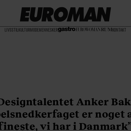
LIVSSTIL
KULTUR
MODE
MENNESKER
KONTAKT
Designtalentet Anker Bak
elsnedkerfaget er noget a
fineste, vi har i Danmark