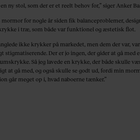
en ny stol, som der er et reelt behov for,” siger Anker Ba
 mormor for nogle år siden fik balanceproblemer, desi
krykke i træ, som både var funktionel og æstetisk flot.
nglede ikke krykker på markedet, men dem der var, var
t stigmatiserende. Der er jo ingen, der gider at gå med 
umskrykke. Så jeg lavede en krykke, der både skulle vær
igt at gå med, og også skulle se godt ud, fordi min mor
ion går meget op i, hvad naboerne tænker.”