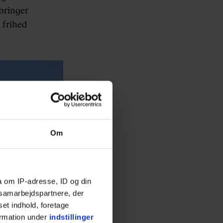
lbringer
 frihed
Om
a om IP-adresse, ID og din
s samarbejdspartnere, der
set indhold, foretage
ormation under
indstillinger