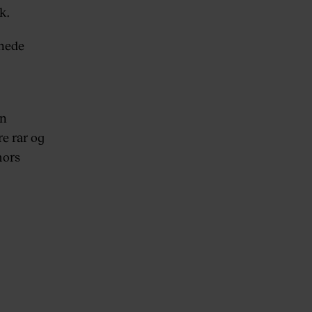
k.
gnede
en
e rar og
mors