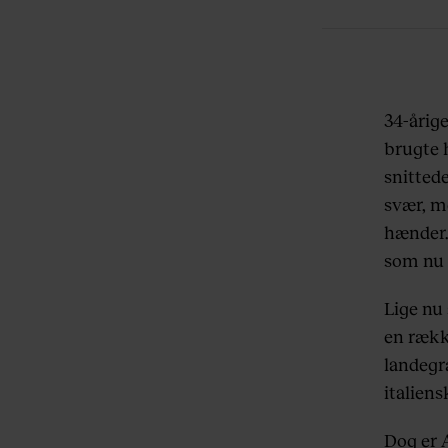
34-årige
brugte h
snitted
svær, m
hænder.
som nu 
Lige nu 
en rækk
landegr
italien
Dog er 