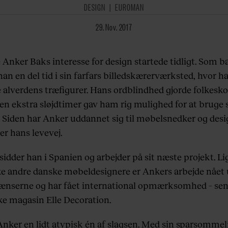
DESIGN
EUROMAN
29. Nov. 2017
 Anker Baks interesse for design startede tidligt. Som b
an en del tid i sin farfars billedskærerværksted, hvor h
e alverdens træfigurer. Hans ordblindhed gjorde folkesk
en ekstra sløjdtimer gav ham rig mulighed for at bruge 
 Siden har Anker uddannet sig til møbelsnedker og desi
er hans levevej.
sidder han i Spanien og arbejder på sit næste projekt. L
e andre danske møbeldesignere er Ankers arbejde nået 
ænserne og har fået international opmærksomhed – sene
ske magasin Elle Decoration.
Anker en lidt atypisk én af slagsen. Med sin sparsommel