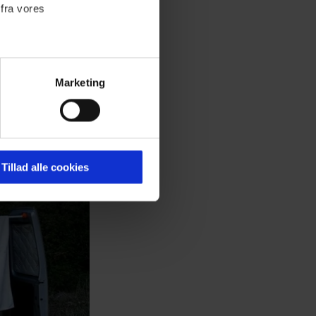
 fra vores
Marketing
ournalistisk indhold til dig.
emmeside. Vi indsamler data
er samt til brug for
ktioner i forbindelse med
Tillad alle cookies
 Du kan læse mere om vores
ermed i både