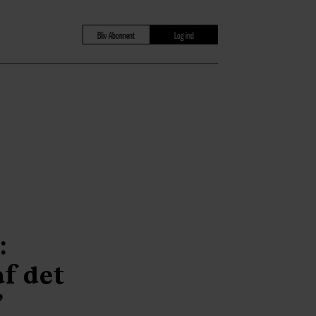
Bliv Abonnent
Log ind
:
f det
”