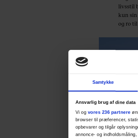
livsstil
kun sin 
og ro ti
Samtykke
Ansvarlig brug af dine data
Vi og
vores 236 partnere
øns
browser til præferencer, stat
opbevarer og tilgår oplysning
annonce- og indholdsmåling,