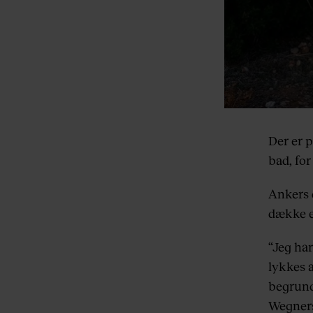
Der er p
bad, for
Ankers 
dække e
“Jeg har
lykkes a
begrunde
Wegners 