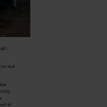
 gå i
tet skal
ikke
entlig
a
vært at