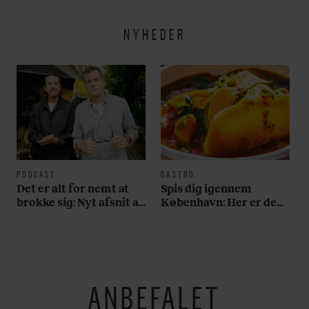
NYHEDER
PODCAST
GASTRO
Det er alt for nemt at
Spis dig igennem
brokke sig: Nyt afsnit af
København: Her er de
’Arbejdstitel’ handler
bedste madmarkeder
om alt det, der gør
verden lidt sjovere og
hverdagen lidt lysere
ANBEFALET