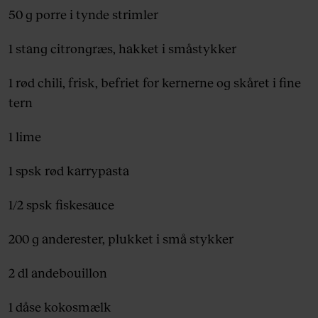
50 g porre i tynde strimler
1 stang citrongræs, hakket i småstykker
1 rød chili, frisk, befriet for kernerne og skåret i fine
tern
1 lime
1 spsk rød karrypasta
1/2 spsk fiskesauce
200 g anderester, plukket i små stykker
2 dl andebouillon
1 dåse kokosmælk