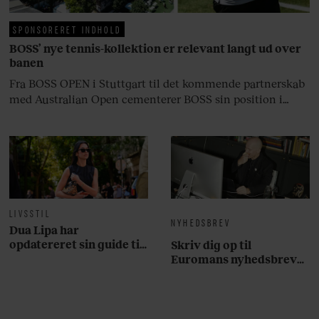
SPONSORERET INDHOLD
BOSS’ nye tennis-kollektion er relevant langt ud over
banen
Fra BOSS OPEN i Stuttgart til det kommende partnerskab
med Australian Open cementerer BOSS sin position i
krydsfeltet mellem tennis, performance og moderne
livsstil.
LIVSSTIL
NYHEDSBREV
Dua Lipa har
opdatereret sin guide til
Skriv dig op til
København. Og den er –
Euromans nyhedsbrev
ikke overraskende –
her
ganske forudsigelig