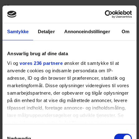
25 g smør
Samtykke
Detaljer
Annonceindstillinger
Om
Ansvarlig brug af dine data
Vi og
vores 236 partnere
ønsker dit samtykke til at
anvende cookies og indsamle persondata om IP-
adresse, ID og din browser til præferencer, statistik og
35 g hvedemel
marketingformål. Disse oplysninger videregives til vores
samarbejdspartnere, der opbevarer og tilgår oplysninger
3 dl sødmælk
på din enhed for at vise dig målrettede annoncer, levere
tilpasset indhold, foretage annonce- og indholdsmåling,
2 dl andebouillon
lave målgruppeundersøgelser og udvikle tjenester. Se
mere information under
indstillinger
og i vores
200 g porrer
persondatapolitik. Du kan altid trække dit samtykke
Samtykkevalg
tilbage eller ændre indstillinger fra vores
Nødvendig