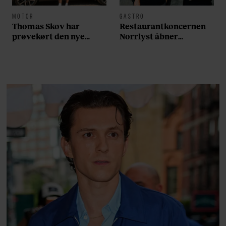
MOTOR
GASTRO
Thomas Skov har
Restaurantkoncernen
prøvekørt den nye
Norrlyst åbner
Volvo EX60: ”Den kører
burgerrestaurant med
som et svensk eventyr”
Casper Drømme