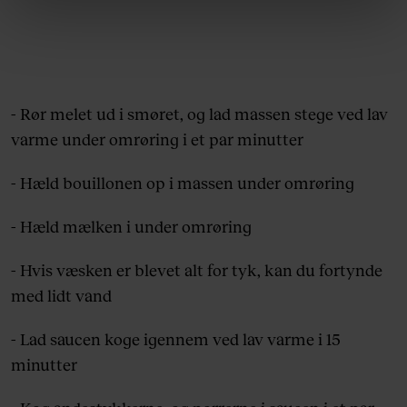
linket, du finder i vores cookiepolitik. Du kan læse mere
om vores brug af cookies, samarbejdspartnere og
behandling af dine personoplysninger i forbindelse
hermed i både vores
privatlivspolitik
og
cookiepolitik
.
- Rør melet ud i smøret, og lad massen stege ved lav
varme under omrøring i et par minutter
- Hæld bouillonen op i massen under omrøring
- Hæld mælken i under omrøring
- Hvis væsken er blevet alt for tyk, kan du fortynde
med lidt vand
- Lad saucen koge igennem ved lav varme i 15
minutter