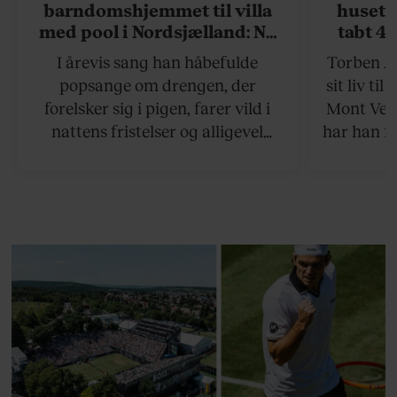
barndomshjemmet til villa
huset 
med pool i Nordsjælland: Nu
tabt 40
skal du høre sandheden om
drøm: 
I årevis sang han håbefulde
Torben An
Rasmus Seebach
skældud 
popsange om drengen, der
sit liv ti
forelsker sig i pigen, farer vild i
Mont Vent
nattens fristelser og alligevel
har han f
finder den lykkelige udgang. Nu,
efter 10 års albumpause, er den
rosenrøde forelskelse trådt i
baggrunden; den naive dreng er
blevet voksen. Her indtager
Danmarks største popstjerne selv
fortællerens plads i et portræt om
arv, angst, familieliv, frygten for
at miste stemmen og den
livsglæde, han nægter at give slip
på.