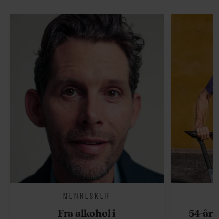
MENNESKER
Fra alkohol i
54-åri