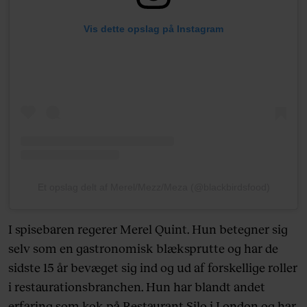
Vis dette opslag på Instagram
Et opslag delt af Merel/Mezz/Meza (@blackbirdsfood)
I spisebaren regerer Merel Quint. Hun betegner sig
selv som en gastronomisk blæksprutte og har de
sidste 15 år bevæget sig ind og ud af forskellige roller
i restaurationsbranchen. Hun har blandt andet
erfaring som kok på Restaurant Silo i London og har