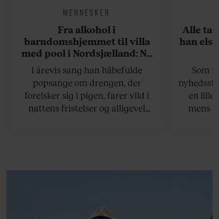
MENNESKER
Fra alkohol i
Alle ta
barndomshjemmet til villa
han elsk
med pool i Nordsjælland: Nu
skal du høre sandheden om
I årevis sang han håbefulde
Som na
Rasmus Seebach
popsange om drengen, der
nyhedsstr
forelsker sig i pigen, farer vild i
en lill
nattens fristelser og alligevel
mens an
finder den lykkelige udgang. Nu,
definer
efter 10 års albumpause, er den
mandlig
rosenrøde forelskelse trådt i
hvor 
baggrunden; den naive dreng er
insisterer
blevet voksen. Her indtager
Danmarks største popstjerne selv
fortællerens plads i et portræt om
arv, angst, familieliv, frygten for