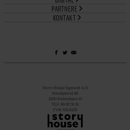
PARTNERE
KONTAKT
Story House Egmont A/S
Strødamvej 46
2100 København Ø
TLF: 89 87 51 51
CVR: 83131128