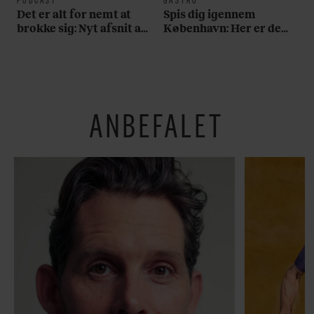
Det er alt for nemt at
Spis dig igennem
brokke sig: Nyt afsnit af
København: Her er de
’Arbejdstitel’ handler
bedste madmarkeder
om alt det, der gør
verden lidt sjovere og
hverdagen lidt lysere
ANBEFALET