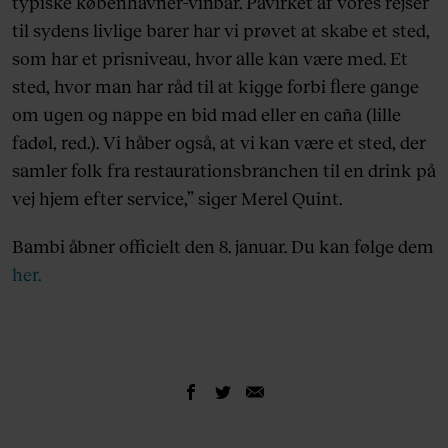
typiske københavner-vinbar. Påvirket af vores rejser
til sydens livlige barer har vi prøvet at skabe et sted,
som har et prisniveau, hvor alle kan være med. Et
sted, hvor man har råd til at kigge forbi flere gange
om ugen og nappe en bid mad eller en caña (lille
fadøl, red.). Vi håber også, at vi kan være et sted, der
samler folk fra restaurationsbranchen til en drink på
vej hjem efter service,” siger Merel Quint.
Bambi åbner officielt den 8. januar. Du kan følge dem
her.