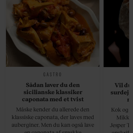
GASTRO
Sådan laver du den
Vil du
sicilianske klassiker
surdejs
caponata med et tvist
n
Måske kender du allerede den
Kok og g
klassiske caponata, der laves med
Mikkel
auberginer. Men du kan også lave
Jesper To
en caponata af smukke
opskrift 