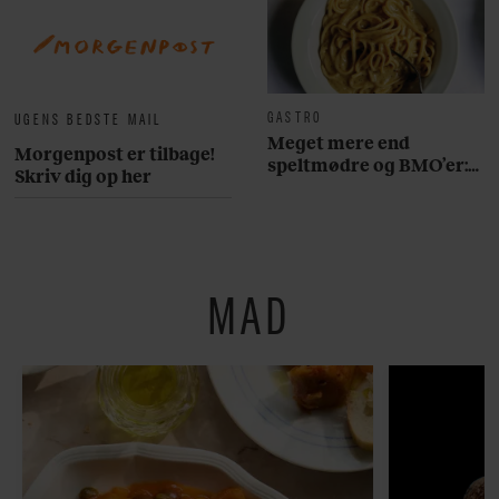
GASTRO
UGENS BEDSTE MAIL
Meget mere end
Morgenpost er tilbage!
speltmødre og BMO’er:
Skriv dig op her
Her er 10 fremragende
restauranter på
Østerbro
MAD