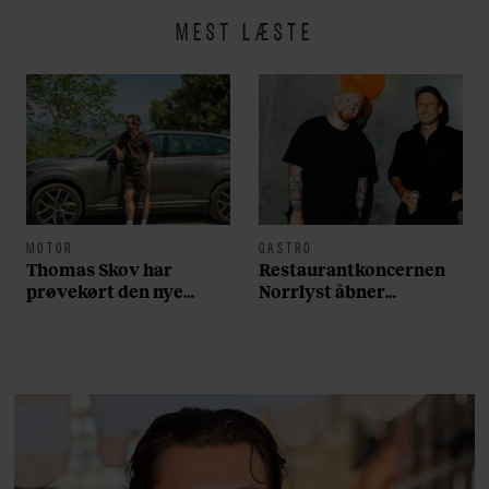
MEST LÆSTE
MOTOR
GASTRO
Thomas Skov har
Restaurantkoncernen
prøvekørt den nye
Norrlyst åbner
Volvo EX60: ”Den kører
burgerrestaurant med
som et svensk eventyr”
Casper Drømme