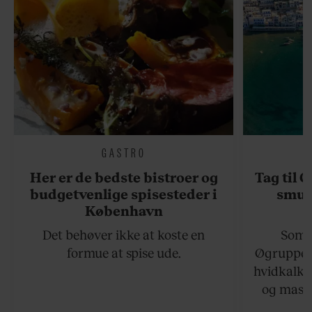
GASTRO
Her er de bedste bistroer og
Tag til 
budgetvenlige spisesteder i
smukk
København
Det behøver ikke at koste en
Somme
formue at spise ude.
Øgruppen 
hvidkalke
og masse
viser v