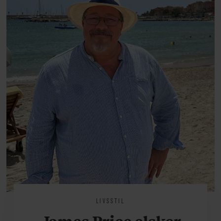
at miste stemmen og den
livsglæde, han nægter at give slip
på.
LIVSSTIL