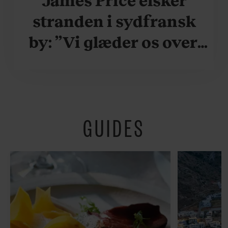
James Price elsker
stranden i sydfransk
by: ”Vi glæder os over,
når vi kan være her i
ydersæsonerne, hvor
der er lidt mere
GUIDES
fredeligt”