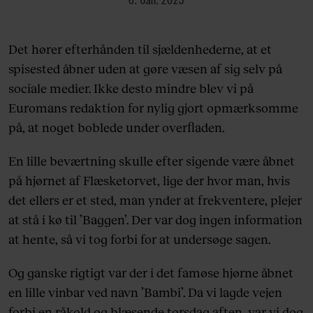
Det hører efterhånden til sjældenhederne, at et
spisested åbner uden at gøre væsen af sig selv på
sociale medier. Ikke desto mindre blev vi på
Euromans redaktion for nylig gjort opmærksomme
på, at noget boblede under overfladen.
En lille beværtning skulle efter sigende være åbnet
på hjørnet af Flæsketorvet, lige der hvor man, hvis
det ellers er et sted, man ynder at frekventere, plejer
at stå i kø til ’Baggen’. Der var dog ingen information
at hente, så vi tog forbi for at undersøge sagen.
Og ganske rigtigt var der i det famøse hjørne åbnet
en lille vinbar ved navn ’Bambi’. Da vi lagde vejen
forbi en råkold og blæsende torsdag aften, var vi dog