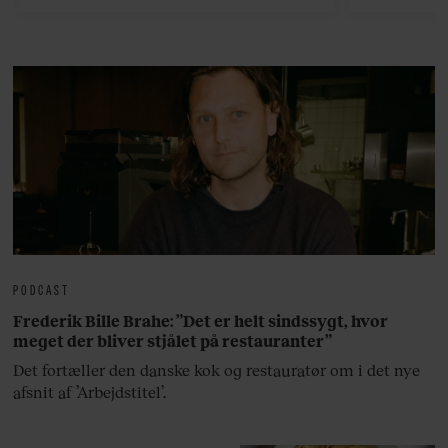
bedste ø
lan
PODCAST
Frederik Bille Brahe: ”Det er helt sindssygt, hvor
meget der bliver stjålet på restauranter”
Det fortæller den danske kok og restauratør om i det nye
afsnit af ’Arbejdstitel’.