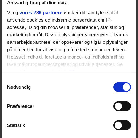
Ansvarlig brug af dine data
blevet voksen. Her indtager
Vi og
vores 236 partnere
ønsker dit samtykke til at
Danmarks største popstjerne selv
anvende cookies og indsamle persondata om IP-
fortællerens plads i et portræt om
adresse, ID og din browser til præferencer, statistik og
arv, angst, familieliv, frygten for
marketingformål. Disse oplysninger videregives til vores
at miste stemmen og den
samarbejdspartnere, der opbevarer og tilgår oplysninger
livsglæde, han nægter at give slip
på din enhed for at vise dig målrettede annoncer, levere
på.
tilpasset indhold, foretage annonce- og indholdsmåling,
lave målgruppeundersøgelser og udvikle tjenester. Se
mere information under
indstillinger
og i vores
SPONSORERET INDHOLD
persondatapolitik. Du kan altid trække dit samtykke
BOSS’ nye tennis-kollektion er relevant langt ud over
Samtykkevalg
tilbage eller ændre indstillinger fra vores
banen
Nødvendig
"Cookiedeklaration", eller ved at trykke på "Privacy
Fra BOSS OPEN i Stuttgart til det kommende partnerskab
trigger" ikonet.
med Australian Open cementerer BOSS sin position i
Præferencer
krydsfeltet mellem tennis, performance og moderne
Dine valg anvendes på hele websitet.
livsstil.
Statistik
Vi ønsker dit samtykke til at indsamle og bruge data for