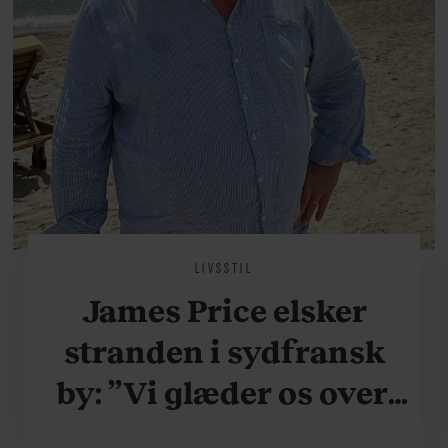
LIVSSTIL
James Price elsker
stranden i sydfransk
by: ”Vi glæder os over,
når vi kan være her i