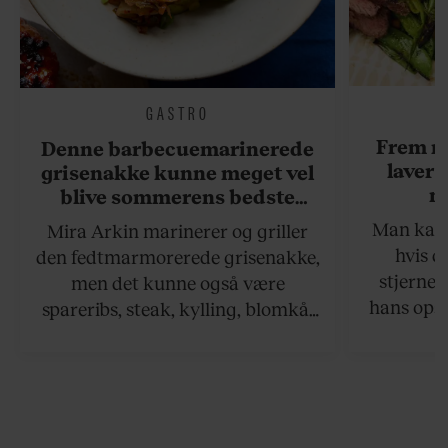
GASTRO
Frem m
Denne barbecuemarinerede
laver 
grisenakke kunne meget vel
me
blive sommerens bedste
grillret
Man kan s
Mira Arkin marinerer og griller
hvis de
den fedtmarmorerede grisenakke,
stjernek
men det kunne også være
hans opsk
spareribs, steak, kylling, blomkål
grillet sa
eller spyd med svampe.
der netop
grillret