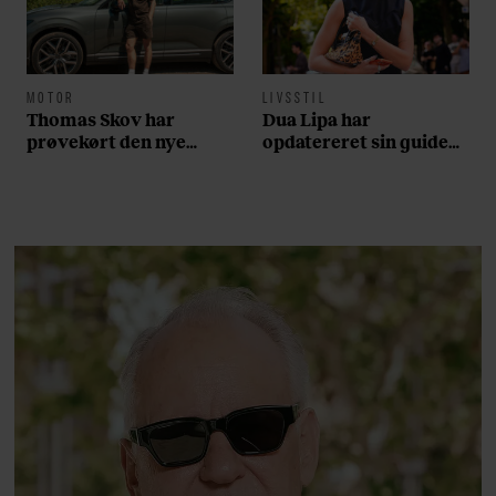
MOTOR
LIVSSTIL
Thomas Skov har
Dua Lipa har
prøvekørt den nye
opdatereret sin guide
Volvo EX60: ”Den kører
til København. Og den
som et svensk eventyr”
er – ikke overraskende –
ganske forudsigelig