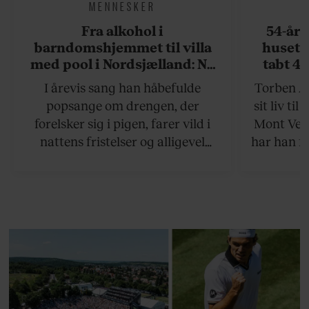
MENNESKER
Fra alkohol i
54-åri
barndomshjemmet til villa
huset 
med pool i Nordsjælland: Nu
tabt 40
skal du høre sandheden om
drøm: 
I årevis sang han håbefulde
Torben An
Rasmus Seebach
skældud 
popsange om drengen, der
sit liv ti
forelsker sig i pigen, farer vild i
Mont Vent
nattens fristelser og alligevel
har han f
finder den lykkelige udgang. Nu,
efter 10 års albumpause, er den
rosenrøde forelskelse trådt i
baggrunden; den naive dreng er
blevet voksen. Her indtager
Danmarks største popstjerne selv
fortællerens plads i et portræt om
arv, angst, familieliv, frygten for
at miste stemmen og den