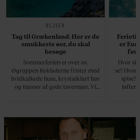
REJSER
Tag til Grækenland: Her er de
Ferieti
smukkeste øer, du skal
er Eur
besøge
favo
Sommerferien er over os.
Hvor ska
Øgruppen Kykladerne frister med
se? Hvor 
hvidkalkede huse, krystalklart hav
spise?
og masser af gode tavernaer. Vi
løfter 
viser vej til en håndfuld af de
rejsetips
bedste øer, som ikke ligger for
hjemli
langt væk fra Athen.