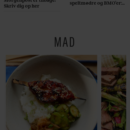
speltmødre og BMO’er:
Skriv dig op her
Her er 10 fremragende
restauranter på
Østerbro
MAD