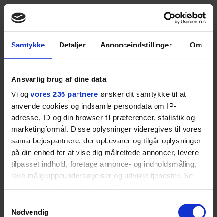
ganske forudsigelig
Samtykke
Detaljer
Annonceindstillinger
Om
Jeg er udpræget
Ansvarlig brug af dine data
midterbarn. Når min far
Vi og
vores 236 partnere
ønsker dit samtykke til at
drak sig fuld og blev
anvende cookies og indsamle persondata om IP-
adresse, ID og din browser til præferencer, statistik og
uvenner med min mor, var
marketingformål. Disse oplysninger videregives til vores
samarbejdspartnere, der opbevarer og tilgår oplysninger
det naturligt for mig at
på din enhed for at vise dig målrettede annoncer, levere
forsøge at redde
tilpasset indhold, foretage annonce- og indholdsmåling,
lave målgruppeundersøgelser og udvikle tjenester. Se
stemningen og glatte det
mere information under
indstillinger
og i vores
hele ud. Med tiden
persondatapolitik. Du kan altid trække dit samtykke
Samtykkevalg
tilbage eller ændre indstillinger fra vores
Nødvendig