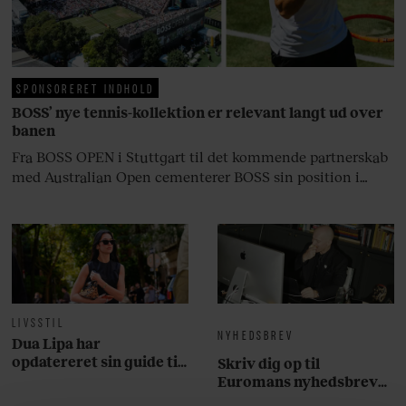
livsglæde, han nægter at give slip
på.
SPONSORERET INDHOLD
BOSS’ nye tennis-kollektion er relevant langt ud over
banen
Fra BOSS OPEN i Stuttgart til det kommende partnerskab
med Australian Open cementerer BOSS sin position i
krydsfeltet mellem tennis, performance og moderne
livsstil.
LIVSSTIL
NYHEDSBREV
Dua Lipa har
opdatereret sin guide til
Skriv dig op til
København. Og den er –
Euromans nyhedsbrev
ikke overraskende –
her