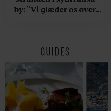
by: ”Vi glæder os over,
når vi kan være her i
ydersæsonerne, hvor
der er lidt mere
GUIDES
fredeligt”