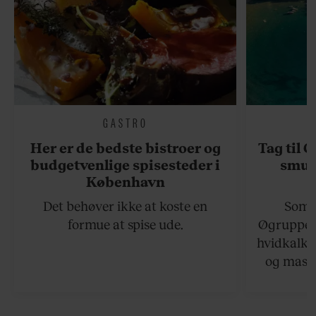
GASTRO
Her er de bedste bistroer og
Tag til 
budgetvenlige spisesteder i
smukk
København
Det behøver ikke at koste en
Somme
formue at spise ude.
Øgruppen 
hvidkalke
og masse
viser v
bedste ø
lan