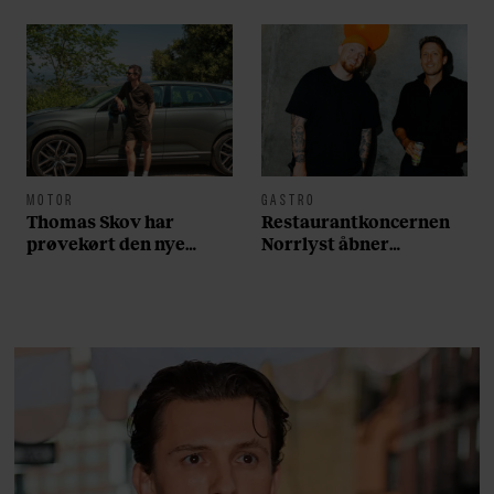
MOTOR
GASTRO
Thomas Skov har
Restaurantkoncernen
prøvekørt den nye
Norrlyst åbner
Volvo EX60: ”Den kører
burgerrestaurant med
som et svensk eventyr”
Casper Drømme