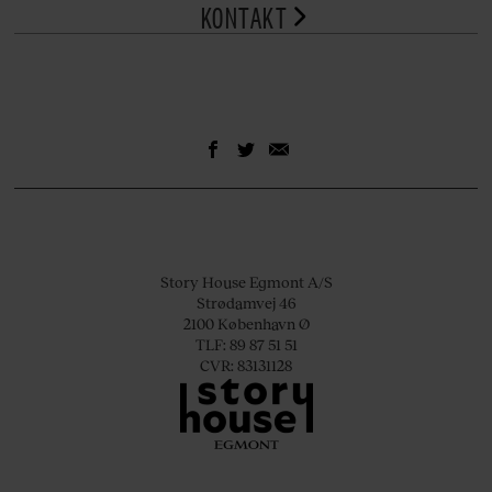
KONTAKT
Story House Egmont A/S
Strødamvej 46
2100 København Ø
TLF: 89 87 51 51
CVR: 83131128