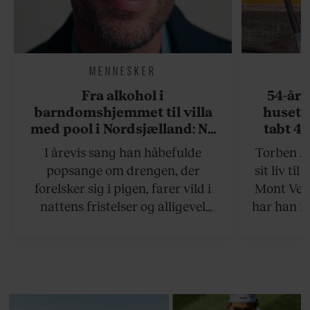
MENNESKER
Fra alkohol i
54-åri
barndomshjemmet til villa
huset 
med pool i Nordsjælland: Nu
tabt 40
skal du høre sandheden om
drøm: 
I årevis sang han håbefulde
Torben An
Rasmus Seebach
skældud 
popsange om drengen, der
sit liv ti
forelsker sig i pigen, farer vild i
Mont Vent
nattens fristelser og alligevel
har han f
finder den lykkelige udgang. Nu,
efter 10 års albumpause, er den
rosenrøde forelskelse trådt i
baggrunden; den naive dreng er
blevet voksen. Her indtager