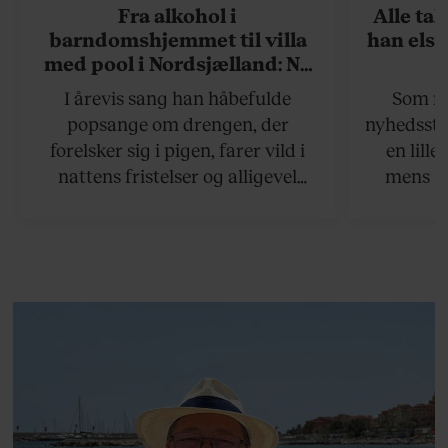
Fra alkohol i
Alle ta
barndomshjemmet til villa
han elsk
med pool i Nordsjælland: Nu
skal du høre sandheden om
I årevis sang han håbefulde
Som na
Rasmus Seebach
popsange om drengen, der
nyhedsstr
forelsker sig i pigen, farer vild i
en lill
nattens fristelser og alligevel
mens an
finder den lykkelige udgang. Nu,
definer
efter 10 års albumpause, er den
mandlig
rosenrøde forelskelse trådt i
hvor 
baggrunden; den naive dreng er
insisterer
blevet voksen. Her indtager
Danmarks største popstjerne selv
fortællerens plads i et portræt om
arv, angst, familieliv, frygten for
at miste stemmen og den
livsglæde, han nægter at give slip