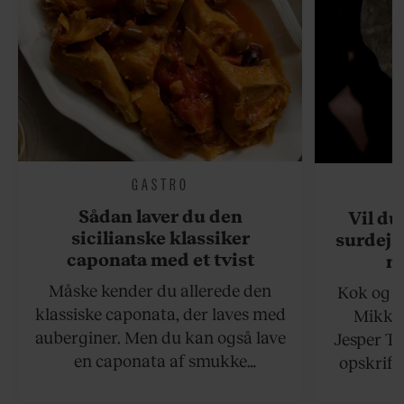
GASTRO
Sådan laver du den
Vil du
sicilianske klassiker
surdejs
caponata med et tvist
n
Måske kender du allerede den
Kok og g
klassiske caponata, der laves med
Mikkel
auberginer. Men du kan også lave
Jesper To
en caponata af smukke
opskrift 
artiskokker. Servér den lun eller
som ka