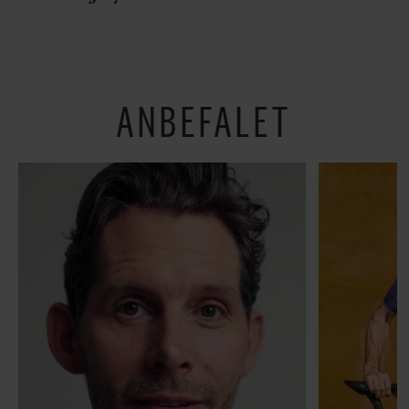
’Arbejdstitel’ handler
bedste madmarkeder
om alt det, der gør
verden lidt sjovere og
hverdagen lidt lysere
ANBEFALET