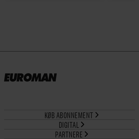
ved stuetemperatur med godt
måltider –
brød til.
KØB ABONNEMENT
DIGITAL
PARTNERE