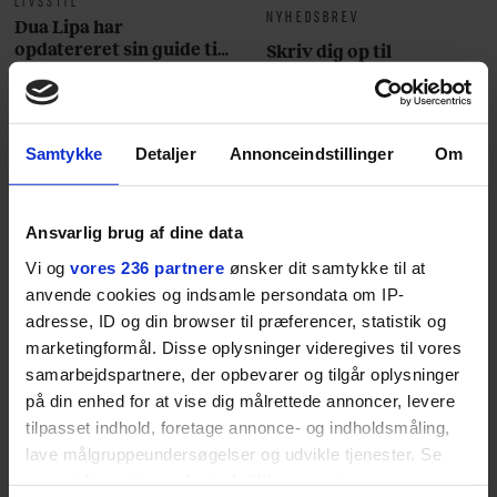
NYHEDSBREV
Dua Lipa har
opdatereret sin guide til
Skriv dig op til
København. Og den er –
Euromans nyhedsbrev
ikke overraskende –
her
ganske forudsigelig
Samtykke
Detaljer
Annonceindstillinger
Om
Ansvarlig brug af dine data
Jeg er udpræget
Vi og
vores 236 partnere
ønsker dit samtykke til at
anvende cookies og indsamle persondata om IP-
midterbarn. Når min far
adresse, ID og din browser til præferencer, statistik og
drak sig fuld og blev
marketingformål. Disse oplysninger videregives til vores
samarbejdspartnere, der opbevarer og tilgår oplysninger
uvenner med min mor, var
på din enhed for at vise dig målrettede annoncer, levere
tilpasset indhold, foretage annonce- og indholdsmåling,
det naturligt for mig at
lave målgruppeundersøgelser og udvikle tjenester. Se
forsøge at redde
mere information under
indstillinger
og i vores