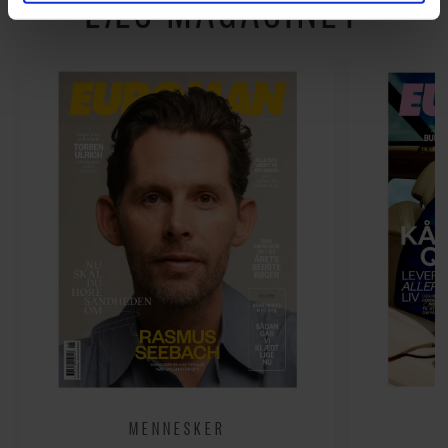
LÆS MAGASINET
Du kan til enhver tid trække dit samtykke tilbage via
linket, du finder i vores cookiepolitik. Du kan læse mere
om vores brug af cookies, samarbejdspartnere og
behandling af dine personoplysninger i forbindelse
hermed i både vores
privatlivspolitik
og
cookiepolitik
.
MENNESKER