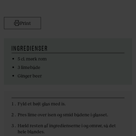
Print
INGREDIENSER
5 cl. mørk rom
3 limebåde
Ginger beer
Fyld et højt glas med is.
Pres lime over isen og smid bådene i glasset.
Hæld resten af ingredienserne i og omrør, så det
hele blandes.