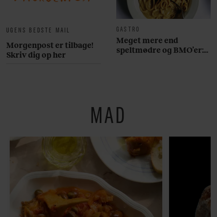
GASTRO
UGENS BEDSTE MAIL
Meget mere end
Morgenpost er tilbage!
speltmødre og BMO’er:
Skriv dig op her
Her er 10 fremragende
restauranter på
Østerbro
MAD