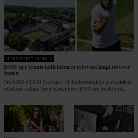
Danmarks største popstjerne selv
fortællerens plads i et portræt om
arv, angst, familieliv, frygten for
at miste stemmen og den
livsglæde, han nægter at give slip
på.
SPONSORERET INDHOLD
BOSS’ nye tennis-kollektion er relevant langt ud over
banen
Fra BOSS OPEN i Stuttgart til det kommende partnerskab
med Australian Open cementerer BOSS sin position i
krydsfeltet mellem tennis, performance og moderne
livsstil.
LIVSSTIL