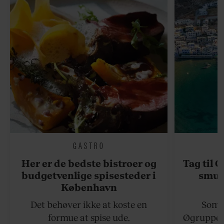
GASTRO
Her er de bedste bistroer og
Tag til 
budgetvenlige spisesteder i
smukk
København
Det behøver ikke at koste en
Somme
formue at spise ude.
Øgruppen 