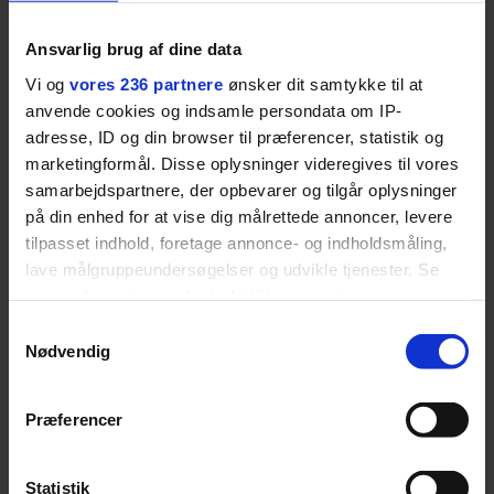
efter 10 års albumpause, er den
rosenrøde forelskelse trådt i
Ansvarlig brug af dine data
baggrunden; den naive dreng er
Vi og
vores 236 partnere
ønsker dit samtykke til at
blevet voksen. Her indtager
anvende cookies og indsamle persondata om IP-
Danmarks største popstjerne selv
adresse, ID og din browser til præferencer, statistik og
fortællerens plads i et portræt om
marketingformål. Disse oplysninger videregives til vores
arv, angst, familieliv, frygten for
samarbejdspartnere, der opbevarer og tilgår oplysninger
på din enhed for at vise dig målrettede annoncer, levere
at miste stemmen og den
tilpasset indhold, foretage annonce- og indholdsmåling,
livsglæde, han nægter at give slip
lave målgruppeundersøgelser og udvikle tjenester. Se
på.
mere information under
indstillinger
og i vores
persondatapolitik. Du kan altid trække dit samtykke
Samtykkevalg
SPONSORERET INDHOLD
tilbage eller ændre indstillinger fra vores
Nødvendig
BOSS’ nye tennis-kollektion er relevant langt ud over
"Cookiedeklaration", eller ved at trykke på "Privacy
banen
trigger" ikonet.
Præferencer
Fra BOSS OPEN i Stuttgart til det kommende partnerskab
med Australian Open cementerer BOSS sin position i
Dine valg anvendes på hele websitet.
krydsfeltet mellem tennis, performance og moderne
Statistik