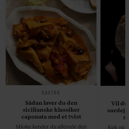
GASTRO
Sådan laver du den
Vil du
sicilianske klassiker
surdejs
caponata med et tvist
n
Måske kender du allerede den
Kok og g