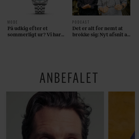
MODE
PODCAST
På udkig efter et
Det er alt for nemt at
sommerligt ur? Vi har
brokke sig: Nyt afsnit af
fundet tre gode bud
’Arbejdstitel’ handler
om alt det, der gør
verden lidt sjovere og
hverdagen lidt lysere
ANBEFALET