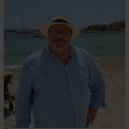
Danmarks største popstjerne selv
fortællerens plads i et portræt om
arv, angst, familieliv, frygten for
at miste stemmen og den
livsglæde, han nægter at give slip
på.