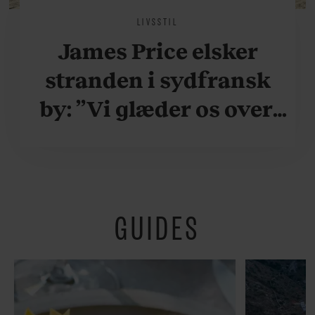
LIVSSTIL
James Price elsker
stranden i sydfransk
by: ”Vi glæder os over,
når vi kan være her i
ydersæsonerne, hvor
der er lidt mere
GUIDES
fredeligt”