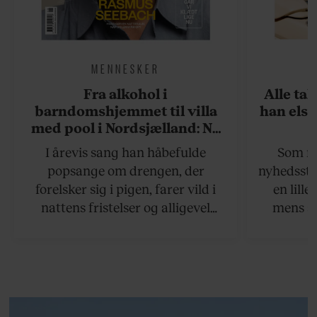
MENNESKER
Fra alkohol i
Alle ta
barndomshjemmet til villa
han elsk
med pool i Nordsjælland: Nu
skal du høre sandheden om
I årevis sang han håbefulde
Som na
Rasmus Seebach
popsange om drengen, der
nyhedsstr
forelsker sig i pigen, farer vild i
en lill
nattens fristelser og alligevel
mens an
finder den lykkelige udgang. Nu,
definer
efter 10 års albumpause, er den
mandlig
rosenrøde forelskelse trådt i
hvor 
baggrunden; den naive dreng er
insisterer
blevet voksen. Her indtager