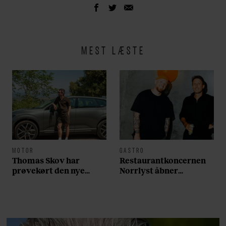
MEST LÆSTE
MOTOR
GASTRO
Thomas Skov har
Restaurantkoncernen
prøvekørt den nye
Norrlyst åbner
Volvo EX60: ”Den kører
burgerrestaurant med
som et svensk eventyr”
Casper Drømme