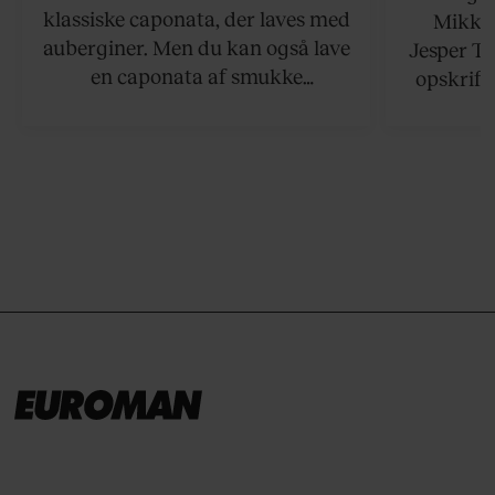
klassiske caponata, der laves med
Mikkel
auberginer. Men du kan også lave
Jesper To
en caponata af smukke
opskrift 
artiskokker. Servér den lun eller
som ka
ved stuetemperatur med godt
måltider –
brød til.