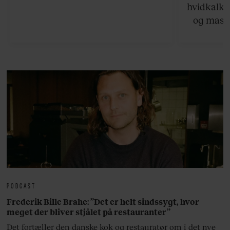
hvidkalke
og masse
viser v
bedste ø
lan
PODCAST
Frederik Bille Brahe: ”Det er helt sindssygt, hvor
meget der bliver stjålet på restauranter”
Det fortæller den danske kok og restauratør om i det nye