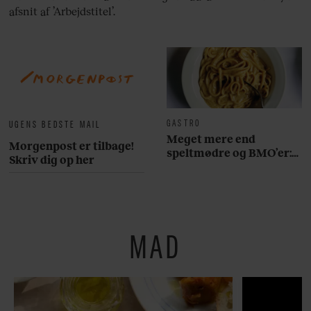
afsnit af ’Arbejdstitel’.
GASTRO
UGENS BEDSTE MAIL
Meget mere end
Morgenpost er tilbage!
speltmødre og BMO’er:
Skriv dig op her
Her er 10 fremragende
restauranter på
Østerbro
MAD