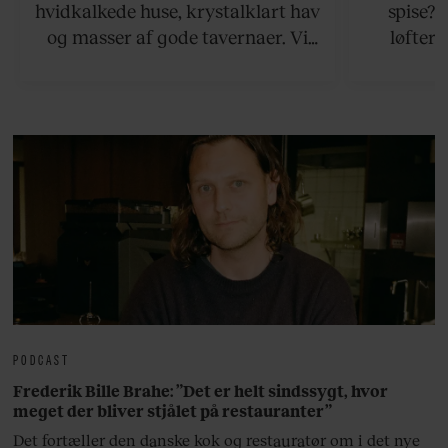
hvidkalkede huse, krystalklart hav
spise?
og masser af gode tavernaer. Vi
løfter 
viser vej til en håndfuld af de
rejsetips
bedste øer, som ikke ligger for
hjemli
langt væk fra Athen.
PODCAST
Frederik Bille Brahe: ”Det er helt sindssygt, hvor
meget der bliver stjålet på restauranter”
Det fortæller den danske kok og restauratør om i det nye