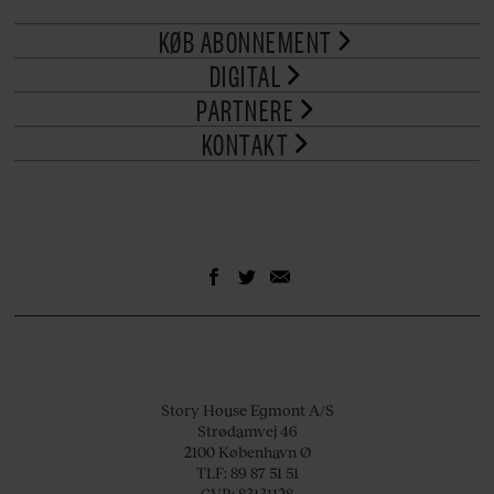
KØB ABONNEMENT
DIGITAL
PARTNERE
KONTAKT
Story House Egmont A/S
Strødamvej 46
2100 København Ø
TLF: 89 87 51 51
CVR: 83131128