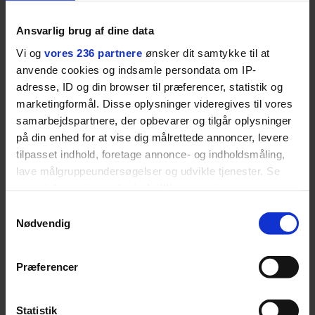
Ansvarlig brug af dine data
Vi og
vores 236 partnere
ønsker dit samtykke til at
anvende cookies og indsamle persondata om IP-
adresse, ID og din browser til præferencer, statistik og
marketingformål. Disse oplysninger videregives til vores
samarbejdspartnere, der opbevarer og tilgår oplysninger
på din enhed for at vise dig målrettede annoncer, levere
MENNESKER
tilpasset indhold, foretage annonce- og indholdsmåling,
lave målgruppeundersøgelser og udvikle tjenester. Se
Fra alkohol i
54-åri
mere information under
indstillinger
og i vores
barndomshjemmet til villa
huset 
persondatapolitik. Du kan altid trække dit samtykke
med pool i Nordsjælland: Nu
tabt 40
Samtykkevalg
tilbage eller ændre indstillinger fra vores
Nødvendig
skal du høre sandheden om
drøm: 
I årevis sang han håbefulde
Torben An
"Cookiedeklaration", eller ved at trykke på "Privacy
Rasmus Seebach
skældud 
popsange om drengen, der
sit liv ti
trigger" ikonet.
Præferencer
forelsker sig i pigen, farer vild i
Mont Vent
nattens fristelser og alligevel
har han f
Dine valg anvendes på hele websitet.
finder den lykkelige udgang. Nu,
Statistik