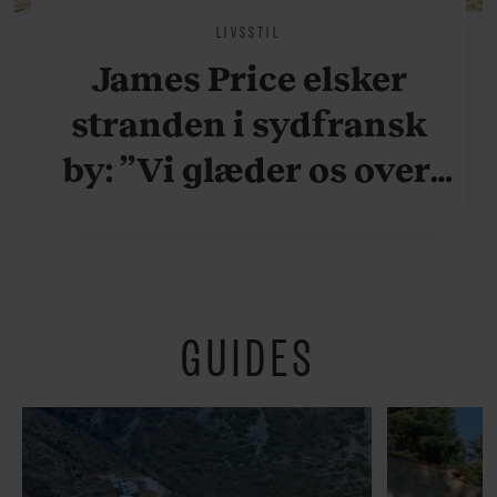
LIVSSTIL
James Price elsker
stranden i sydfransk
by: ”Vi glæder os over,
når vi kan være her i
ydersæsonerne, hvor
der er lidt mere
GUIDES
fredeligt”