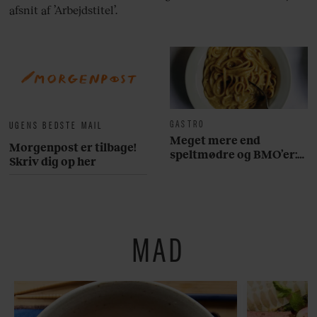
afsnit af ’Arbejdstitel’.
GASTRO
UGENS BEDSTE MAIL
Meget mere end
Morgenpost er tilbage!
speltmødre og BMO’er:
Skriv dig op her
Her er 10 fremragende
restauranter på
Østerbro
MAD