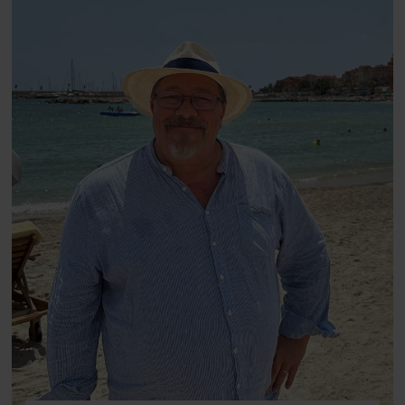
fortællerens plads i et portræt om
arv, angst, familieliv, frygten for
at miste stemmen og den
livsglæde, han nægter at give slip
på.