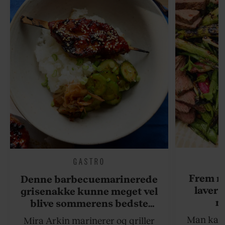
GASTRO
Frem m
Denne barbecuemarinerede
laver 
grisenakke kunne meget vel
me
blive sommerens bedste
grillret
Man kan s
Mira Arkin marinerer og griller