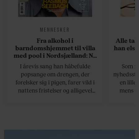
MENNESKER
Fra alkohol i
Alle ta
barndomshjemmet til villa
han elsk
med pool i Nordsjælland: Nu
skal du høre sandheden om
I årevis sang han håbefulde
Som na
Rasmus Seebach
popsange om drengen, der
nyhedsstr
forelsker sig i pigen, farer vild i
en lill
nattens fristelser og alligevel
mens an
finder den lykkelige udgang. Nu,
definer
efter 10 års albumpause, er den
mandlig
rosenrøde forelskelse trådt i
hvor 
baggrunden; den naive dreng er
insisterer
blevet voksen. Her indtager
Danmarks største popstjerne selv