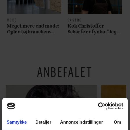
MODE
GASTRO
Meget mere end mode:
Kok Christoffer
Oplev tøjbranchens
Schärfe er fynbo: ”Jeg
svar på Noma i ny
vil gerne slå et slag for,
særudstilling
at man skal holde fast i
det oprindelige ved
brunsvigeren”
ANBEFALET
Samtykke
Detaljer
Annonceindstillinger
Om