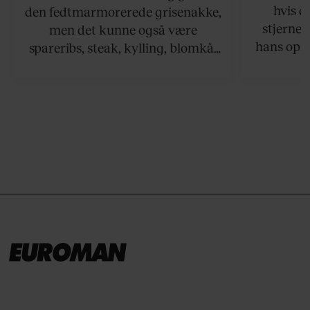
hvis de
den fedtmarmorerede grisenakke,
stjernek
men det kunne også være
hans opsk
spareribs, steak, kylling, blomkål
grillet sa
eller spyd med svampe.
der netop
grillret