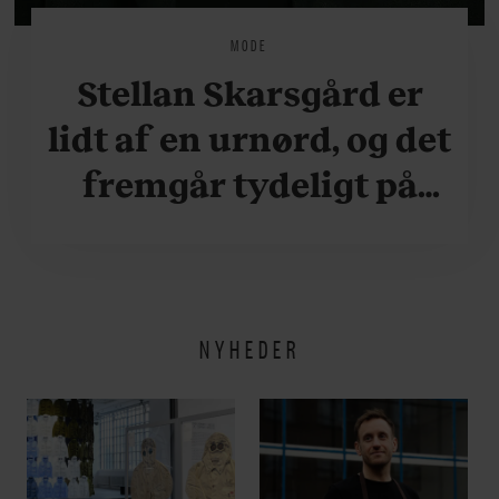
MODE
Stellan Skarsgård er
lidt af en urnørd, og det
fremgår tydeligt på
hans håndled. Se bare
her
NYHEDER