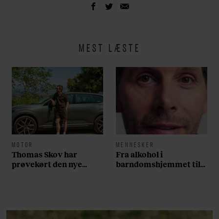
MEST LÆSTE
MOTOR
MENNESKER
Thomas Skov har
Fra alkohol i
prøvekørt den nye
barndomshjemmet til
Volvo EX60: ”Den kører
villa med pool i
som et svensk eventyr”
Nordsjælland: Nu skal
du høre sandheden om
Rasmus Seebach