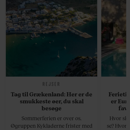
REJSER
Tag til Grækenland: Her er de
Ferieti
smukkeste øer, du skal
er Eur
besøge
favo
Sommerferien er over os.
Hvor ska
Øgruppen Kykladerne frister med
se? Hvor 