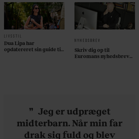
LIVSSTIL
NYHEDSBREV
Dua Lipa har
opdatereret sin guide til
Skriv dig op til
København. Og den er –
Euromans nyhedsbrev
ikke overraskende –
her
ganske forudsigelig
Jeg er udpræget
midterbarn. Når min far
drak sig fuld og blev